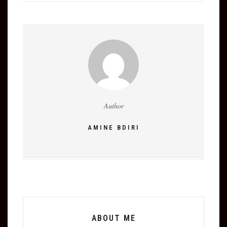
Author
AMINE BDIRI
ABOUT ME