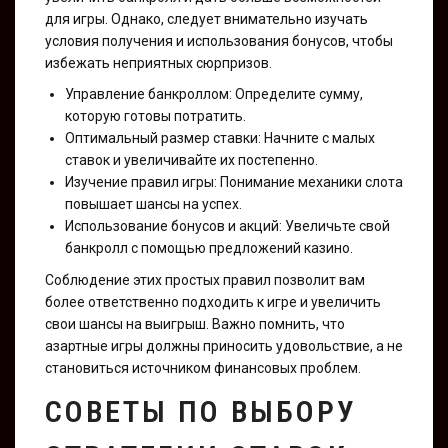
для игры. Однако, следует внимательно изучать
условия получения и использования бонусов, чтобы
избежать неприятных сюрпризов.
Управление банкроллом: Определите сумму,
которую готовы потратить.
Оптимальный размер ставки: Начните с малых
ставок и увеличивайте их постепенно.
Изучение правил игры: Понимание механики слота
повышает шансы на успех.
Использование бонусов и акций: Увеличьте свой
банкролл с помощью предложений казино.
Соблюдение этих простых правил позволит вам
более ответственно подходить к игре и увеличить
свои шансы на выигрыш. Важно помнить, что
азартные игры должны приносить удовольствие, а не
становиться источником финансовых проблем.
СОВЕТЫ ПО ВЫБОРУ