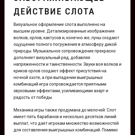
ДЕЙСТВИЕ СЛОТА
Визуальное оформление слота выполнено на
высшем уровне. Детализированные изображения
волков, орлов, кактусов и, конечно же, луны создают
ощущение полного погружения в атмосферу дикой
природы. Музыкальное сопровождение прекрасно
дополняет визуальный ряд, добавляя
напряженности и таинственности. Звуки воя волков и
криков орлов создают эффект присутствия на
ночной охоте, а при выпадении выигрышных
комбинаций игра сопровождается приятными
звуковыми эффектами, усиливающими азарт и
радость от победы.
Механика игры также продумана до мелочей. Слот
имеет пять барабанов и несколько десятков линий
выплат, что даёт игрокам множество возможностей
для составления выигрышных комбинаций. Помимо