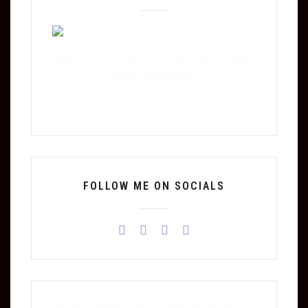
Tempor duis single-origin coffee ea next level
ethnic fingerstache.
FOLLOW ME ON SOCIALS