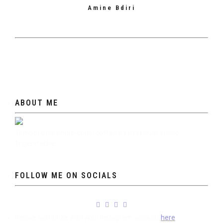
Amine Bdiri
ABOUT ME
Tempor duis single-origin coffee ea next level ethnic
fingerstache.
FOLLOW ME ON SOCIALS
Please authorize with your Instagram account
here