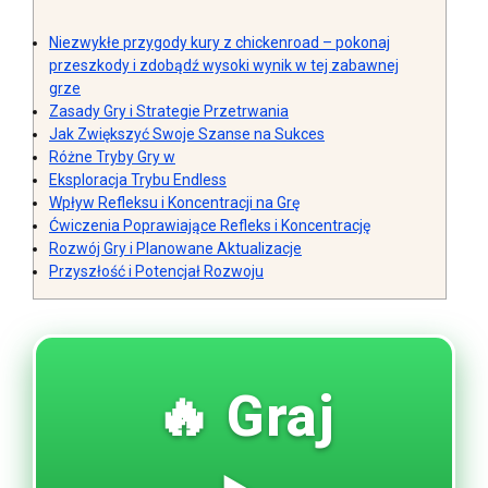
Niezwykłe przygody kury z chickenroad – pokonaj
przeszkody i zdobądź wysoki wynik w tej zabawnej
grze
Zasady Gry i Strategie Przetrwania
Jak Zwiększyć Swoje Szanse na Sukces
Różne Tryby Gry w
Eksploracja Trybu Endless
Wpływ Refleksu i Koncentracji na Grę
Ćwiczenia Poprawiające Refleks i Koncentrację
Rozwój Gry i Planowane Aktualizacje
Przyszłość i Potencjał Rozwoju
🔥 Graj