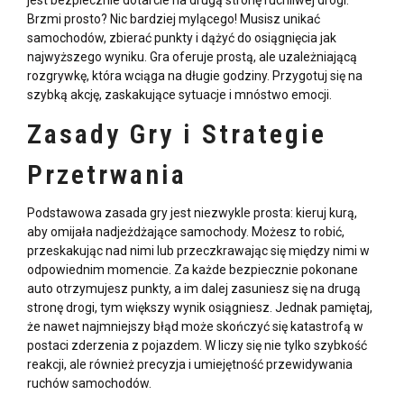
jest bezpiecznie dotarcie na drugą stronę ruchliwej drogi.
Brzmi prosto? Nic bardziej mylącego! Musisz unikać
samochodów, zbierać punkty i dążyć do osiągnięcia jak
najwyższego wyniku. Gra oferuje prostą, ale uzależniającą
rozgrywkę, która wciąga na długie godziny. Przygotuj się na
szybką akcję, zaskakujące sytuacje i mnóstwo emocji.
Zasady Gry i Strategie
Przetrwania
Podstawowa zasada gry jest niezwykle prosta: kieruj kurą,
aby omijała nadjeżdżające samochody. Możesz to robić,
przeskakując nad nimi lub przeczkrawając się między nimi w
odpowiednim momencie. Za każde bezpiecznie pokonane
auto otrzymujesz punkty, a im dalej zasuniesz się na drugą
stronę drogi, tym większy wynik osiągniesz. Jednak pamiętaj,
że nawet najmniejszy błąd może skończyć się katastrofą w
postaci zderzenia z pojazdem. W
liczy się nie tylko szybkość
reakcji, ale również precyzja i umiejętność przewidywania
ruchów samochodów.