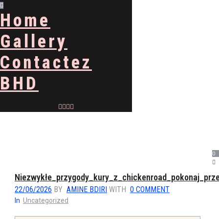
Home
Gallery
Contactez
BHD
0
Niezwykłe_przygody_kury_z_chickenroad_pokonaj_prz
22/06/2026
BY
AMINE BDIRI
WITH
0 COMMENT
In
Uncategorized