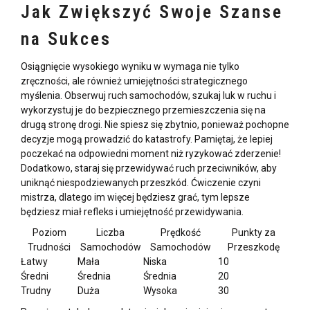
Jak Zwiększyć Swoje Szanse
na Sukces
Osiągnięcie wysokiego wyniku w
wymaga nie tylko
zręczności, ale również umiejętności strategicznego
myślenia. Obserwuj ruch samochodów, szukaj luk w ruchu i
wykorzystuj je do bezpiecznego przemieszczenia się na
drugą stronę drogi. Nie spiesz się zbytnio, ponieważ pochopne
decyzje mogą prowadzić do katastrofy. Pamiętaj, że lepiej
poczekać na odpowiedni moment niż ryzykować zderzenie!
Dodatkowo, staraj się przewidywać ruch przeciwników, aby
uniknąć niespodziewanych przeszkód. Ćwiczenie czyni
mistrza, dlatego im więcej będziesz grać, tym lepsze
będziesz miał refleks i umiejętność przewidywania.
Poziom
Liczba
Prędkość
Punkty za
Trudności
Samochodów
Samochodów
Przeszkodę
Łatwy
Mała
Niska
10
Średni
Średnia
Średnia
20
Trudny
Duża
Wysoka
30