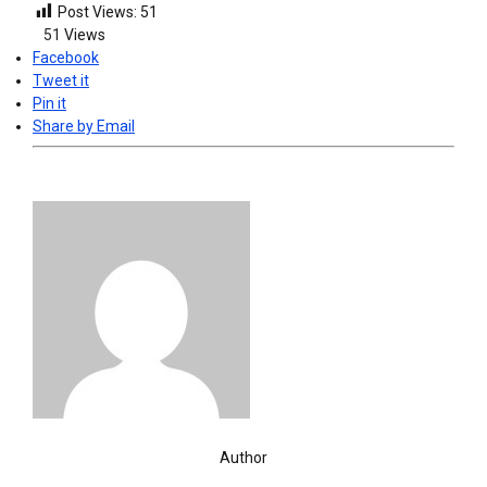
Post Views:
51
51
Views
Facebook
Tweet it
Pin it
Share by Email
Author