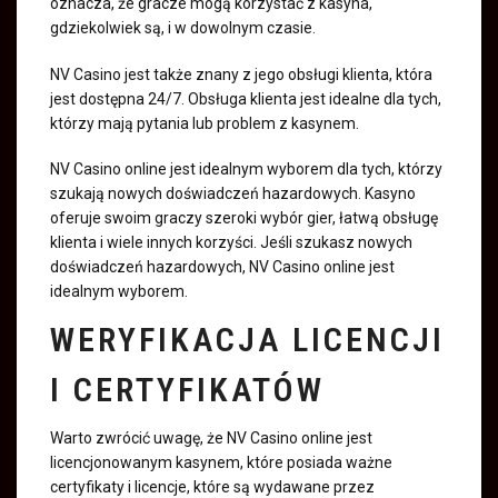
oznacza, że gracze mogą korzystać z kasyna,
gdziekolwiek są, i w dowolnym czasie.
NV Casino jest także znany z jego obsługi klienta, która
jest dostępna 24/7. Obsługa klienta jest idealne dla tych,
którzy mają pytania lub problem z kasynem.
NV Casino online jest idealnym wyborem dla tych, którzy
szukają nowych doświadczeń hazardowych. Kasyno
oferuje swoim graczy szeroki wybór gier, łatwą obsługę
klienta i wiele innych korzyści. Jeśli szukasz nowych
doświadczeń hazardowych, NV Casino online jest
idealnym wyborem.
WERYFIKACJA LICENCJI
I CERTYFIKATÓW
Warto zwrócić uwagę, że NV Casino online jest
licencjonowanym kasynem, które posiada ważne
certyfikaty i licencje, które są wydawane przez