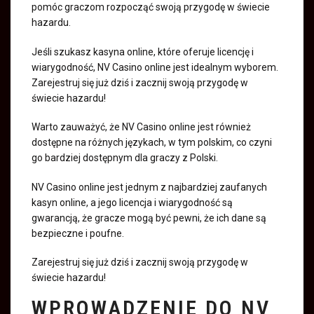
pomóc graczom rozpocząć swoją przygodę w świecie
hazardu.
Jeśli szukasz kasyna online, które oferuje licencję i
wiarygodność, NV Casino online jest idealnym wyborem.
Zarejestruj się już dziś i zacznij swoją przygodę w
świecie hazardu!
Warto zauważyć, że NV Casino online jest również
dostępne na różnych językach, w tym polskim, co czyni
go bardziej dostępnym dla graczy z Polski.
NV Casino online jest jednym z najbardziej zaufanych
kasyn online, a jego licencja i wiarygodność są
gwarancją, że gracze mogą być pewni, że ich dane są
bezpieczne i poufne.
Zarejestruj się już dziś i zacznij swoją przygodę w
świecie hazardu!
WPROWADZENIE DO NV