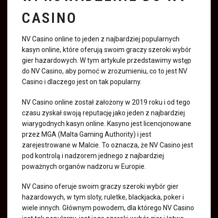
CASINO
NV Casino online to jeden z najbardziej popularnych
kasyn online, które oferują swoim graczy szeroki wybór
gier hazardowych. W tym artykule przedstawimy wstęp
do NV Casino, aby pomoć w zrozumieniu, co to jest NV
Casino i dlaczego jest on tak popularny.
NV Casino online został założony w 2019 roku i od tego
czasu zyskał swoją reputację jako jeden z najbardziej
wiarygodnych kasyn online. Kasyno jest licencjonowane
przez MGA (Malta Gaming Authority) i jest
zarejestrowane w Malcie. To oznacza, że NV Casino jest
pod kontrolą i nadzorem jednego z najbardziej
poważnych organów nadzoru w Europie.
NV Casino oferuje swoim graczy szeroki wybór gier
hazardowych, w tym sloty, ruletke, blackjacka, poker i
wiele innych. Głównym powodem, dla którego NV Casino