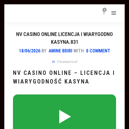
0
NV CASINO ONLINE LICENCJA I WIARYGODNO
KASYNA.831
18/06/2026
BY
AMINE BDIRI
WITH
0 COMMENT
In
Uncategorized
NV CASINO ONLINE – LICENCJA I
WIARYGODNOŚĆ KASYNA
▶️