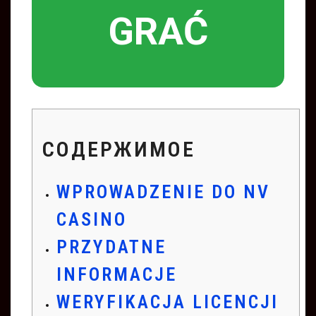
GRAĆ
СОДЕРЖИМОЕ
WPROWADZENIE DO NV
CASINO
PRZYDATNE
INFORMACJE
WERYFIKACJA LICENCJI