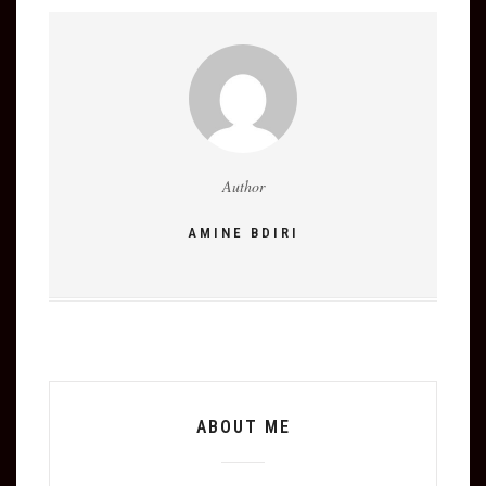
Author
AMINE BDIRI
ABOUT ME