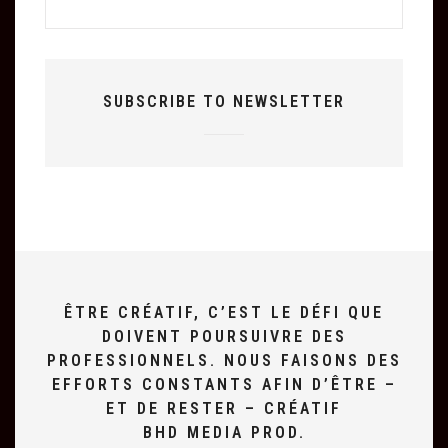
SUBSCRIBE TO NEWSLETTER
ÊTRE CRÉATIF, C’EST LE DÉFI QUE
DOIVENT POURSUIVRE DES
PROFESSIONNELS. NOUS FAISONS DES
EFFORTS CONSTANTS AFIN D’ÊTRE –
ET DE RESTER – CRÉATIF
BHD MEDIA PROD.