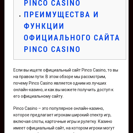
PINCO CASINO
ПРЕИМУЩЕСТВА И
ФУНКЦИИ
ОФИЦИАЛЬНОГО САЙТА
PINCO CASINO
Если вы ищете официальный сайт Pinco Casino, то вы
на правом пути. В этом обзоре мы рассмотрим,
почему Pinco Casino является одним из лучших
онлайн-казино, и как вы можете получить доступ к
его официальному сайту.
Pinco Casino – это популярное онлайн-казино,
которое предлагает игрокам широкий спектр игр,
включая слоты, карточные игры и рулетку. Казино
имеет официальный сайт, на котором игроки могут