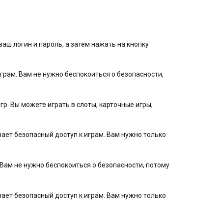
аш логин и пароль, а затем нажать на кнопку
грам. Вам не нужно беспокоиться о безопасности,
гр. Вы можете играть в слоты, карточные игры,
вает безопасный доступ к играм. Вам нужно только
. Вам не нужно беспокоиться о безопасности, потому
вает безопасный доступ к играм. Вам нужно только