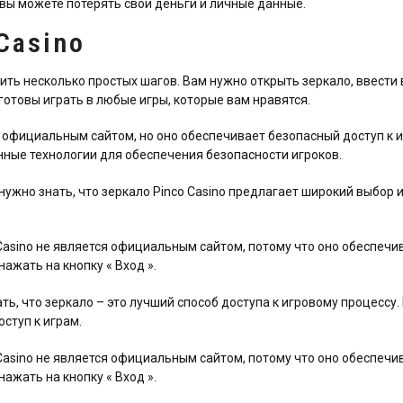
 вы можете потерять свои деньги и личные данные.
Casino
ить несколько простых шагов. Вам нужно открыть зеркало, ввести в
 готовы играть в любые игры, которые вам нравятся.
я официальным сайтом, но оно обеспечивает безопасный доступ к и
енные технологии для обеспечения безопасности игроков.
нужно знать, что зеркало Pinco Casino предлагает широкий выбор и
 Casino не является официальным сайтом, потому что оно обеспечи
нажать на кнопку « Вход ».
нать, что зеркало – это лучший способ доступа к игровому процессу
ступ к играм.
 Casino не является официальным сайтом, потому что оно обеспечи
нажать на кнопку « Вход ».