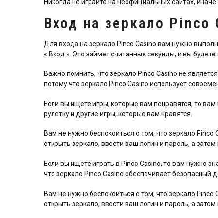
Никогда не играйте на неофициальных сайтах, иначе
Вход на зеркало Pinco 
Для входа на зеркало Pinco Casino вам нужно выполн
« Вход ». Это займет считанные секунды, и вы будете
Важно помнить, что зеркало Pinco Casino не являетс
потому что зеркало Pinco Casino использует соврем
Если вы ищете игры, которые вам понравятся, то вам 
рулетку и другие игры, которые вам нравятся.
Вам не нужно беспокоиться о том, что зеркало Pinco
открыть зеркало, ввести ваш логин и пароль, а затем 
Если вы ищете играть в Pinco Casino, то вам нужно з
что зеркало Pinco Casino обеспечивает безопасный до
Вам не нужно беспокоиться о том, что зеркало Pinco
открыть зеркало, ввести ваш логин и пароль, а затем 