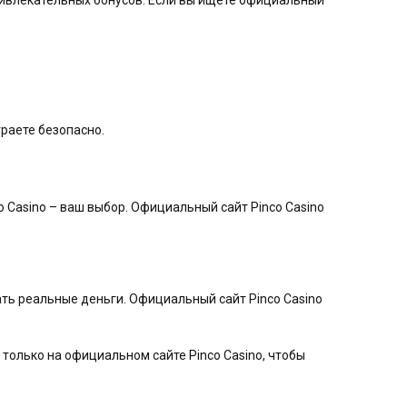
граете безопасно.
o Casino – ваш выбор. Официальный сайт Pinco Casino
ать реальные деньги. Официальный сайт Pinco Casino
только на официальном сайте Pinco Casino, чтобы