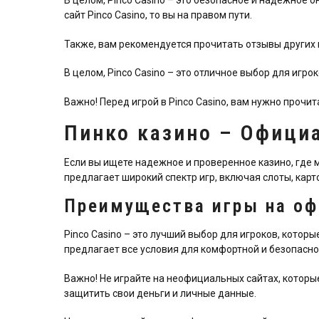
сайт Pinco Casino, то вы на правом пути.
Также, вам рекомендуется прочитать отзывы других иг
В целом, Pinco Casino – это отличное выбор для игр
Важно! Перед игрой в Pinco Casino, вам нужно прочит
Пинко казино – Официа
Если вы ищете надежное и проверенное казино, где м
предлагает широкий спектр игр, включая слоты, карто
Преимущества игры на оф
Pinco Casino – это лучший выбор для игроков, котор
предлагает все условия для комфортной и безопасно
Важно! Не играйте на неофициальных сайтах, которы
защитить свои деньги и личные данные.