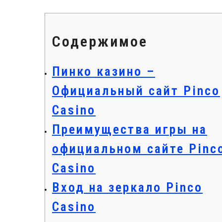
Содержимое
Пинко казино –
Официальный сайт Pinco
Casino
Преимущества игры на
официальном сайте Pinc
Casino
Вход на зеркало Pinco
Casino