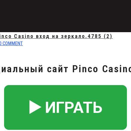
nco Casino вход на зеркало.4785 (2)
0 COMMENT
иальный сайт Pinco Casin
▶️ ИГРАТЬ