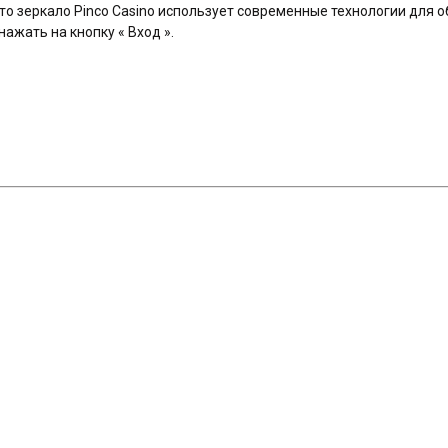
что зеркало Pinco Casino использует современные технологии для 
нажать на кнопку « Вход ».