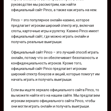
руководстве мы рассмотрим, как найти
официальный сайт Pinco, а также как играть на нем.
Pinco – это популярное онлайн-казино, которое
предлагает игрокам широкий спектр игр, включая
слоты, карточные игры и рулетку. Казино Pinco имеет
официальный сайт, где можно играть онлайн и
получать реальные выигрыши.
Официальный сайт Pinco – это лучший способ играть
онлайн, потому что он обеспечивает безопасность и
конфиденциальность игроков. Кроме того,
официальный сайт Pinco предлагает игрокам
широкий спектр бонусов и акций, которые помогут им
начать играть и получать выигрыши.
Если вы ищете зеркало официального сайта Pinco, то
вы можете найти его на нашем сайте. Мы предлагаем
игрокам зеркало официального сайта Pinco, чтобы
они могли играть онлайн и получать выигрыши.