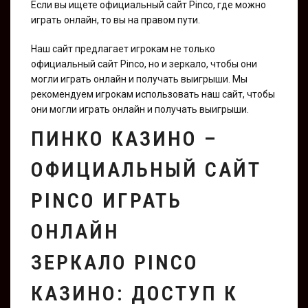
Если вы ищете официальный сайт Pinco, где можно
играть онлайн, то вы на правом пути.
Наш сайт предлагает игрокам не только
официальный сайт Pinco, но и зеркало, чтобы они
могли играть онлайн и получать выигрыши. Мы
рекомендуем игрокам использовать наш сайт, чтобы
они могли играть онлайн и получать выигрыши.
ПИНКО КАЗИНО –
ОФИЦИАЛЬНЫЙ САЙТ
PINCO ИГРАТЬ
ОНЛАЙН
ЗЕРКАЛО PINCO
КАЗИНО: ДОСТУП К