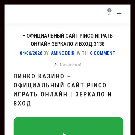
0
– ОФИЦИАЛЬНЫЙ САЙТ PINCO ИГРАТЬ
ОНЛАЙН ЗЕРКАЛО И ВХОД.3138
04/06/2026
BY
AMINE BDIRI
WITH
0 COMMENT
In
Uncategorized
ПИНКО КАЗИНО –
ОФИЦИАЛЬНЫЙ САЙТ PINCO
ИГРАТЬ ОНЛАЙН | ЗЕРКАЛО И
ВХОД