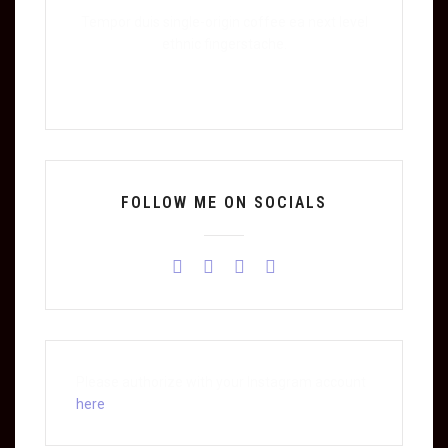
Tempor duis single-origin coffee ea next level
ethnic fingerstache.
FOLLOW ME ON SOCIALS
Please authorize with your Instagram account
here