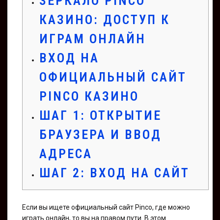
ЗЕРКАЛО PINCO
КАЗИНО: ДОСТУП К
ИГРАМ ОНЛАЙН
ВХОД НА
ОФИЦИАЛЬНЫЙ САЙТ
PINCO КАЗИНО
ШАГ 1: ОТКРЫТИЕ
БРАУЗЕРА И ВВОД
АДРЕСА
ШАГ 2: ВХОД НА САЙТ
Если вы ищете официальный сайт Pinco, где можно
играть онлайн, то вы на правом пути. В этом