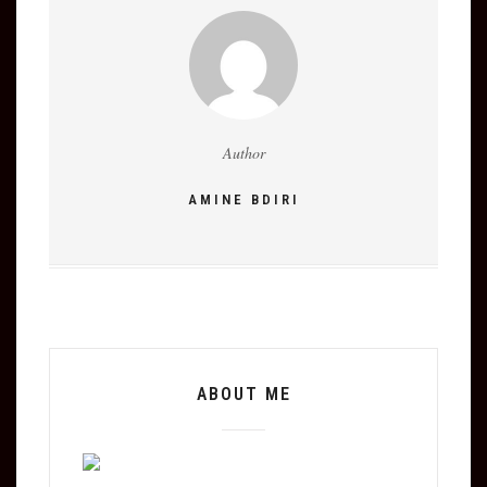
Author
AMINE BDIRI
ABOUT ME