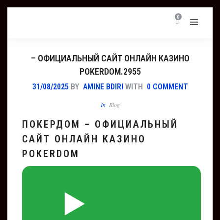
0
– ОФИЦИАЛЬНЫЙ САЙТ ОНЛАЙН КАЗИНО
POKERDOM.2955
31/08/2025
BY
AMINE BDIRI
WITH
0 COMMENT
In
Blog
ПОКЕРДОМ – ОФИЦИАЛЬНЫЙ
САЙТ ОНЛАЙН КАЗИНО
POKERDOM
▶️