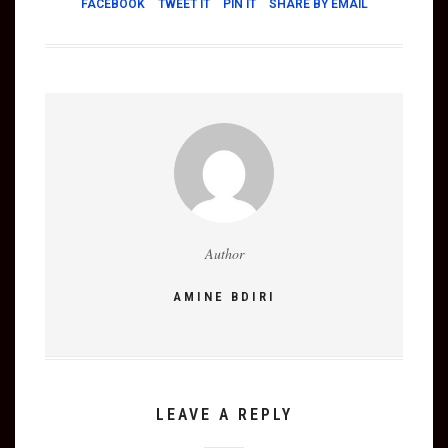
FACEBOOK
TWEET IT
PIN IT
SHARE BY EMAIL
Author
AMINE BDIRI
LEAVE A REPLY