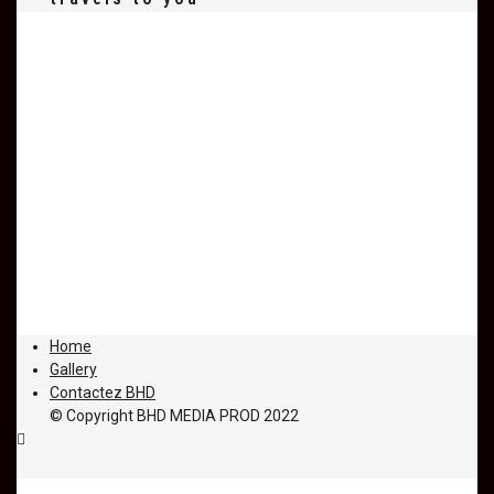
Home
Gallery
Contactez BHD
© Copyright BHD MEDIA PROD 2022