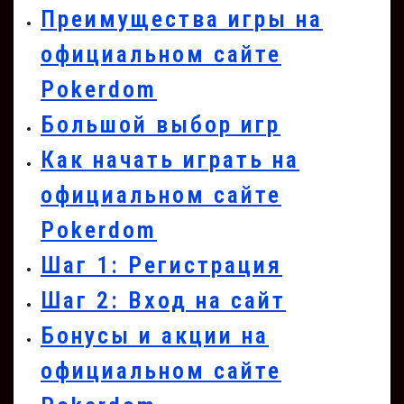
Преимущества игры на
официальном сайте
Pokerdom
Большой выбор игр
Как начать играть на
официальном сайте
Pokerdom
Шаг 1: Регистрация
Шаг 2: Вход на сайт
Бонусы и акции на
официальном сайте