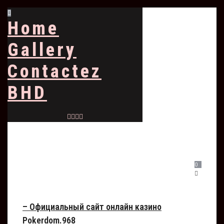
Home
Gallery
Contactez
BHD
0
– Официальный сайт онлайн казино
Pokerdom.968