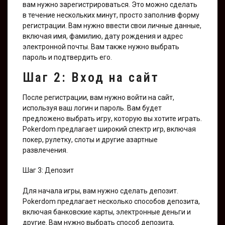
вам нужно зарегистрироваться. Это можно сделать
в течение нескольких минут, просто заполнив форму
регистрации. Вам нужно ввести свои личные данные,
включая имя, фамилию, дату рождения и адрес
электронной почты. Вам также нужно выбрать
пароль и подтвердить его.
Шаг 2: Вход на сайт
После регистрации, вам нужно войти на сайт,
используя ваш логин и пароль. Вам будет
предложено выбрать игру, которую вы хотите играть.
Pokerdom предлагает широкий спектр игр, включая
покер, рулетку, слоты и другие азартные
развлечения.
Шаг 3: Депозит
Для начала игры, вам нужно сделать депозит.
Pokerdom предлагает несколько способов депозита,
включая банковские карты, электронные деньги и
другие. Вам нужно выбрать способ депозита,