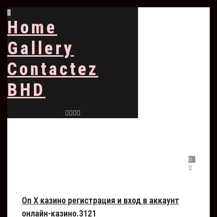
Home
Gallery
Contactez
BHD
0
On X казино регистрация и вход в аккаунт
онлайн-казино.3121