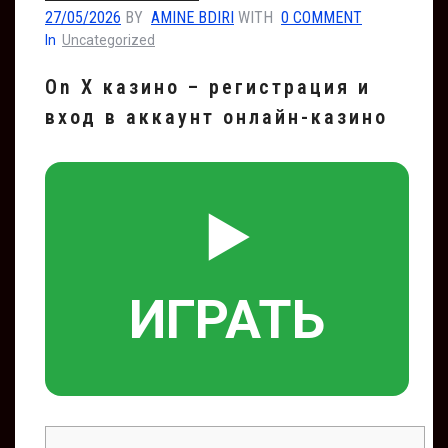
27/05/2026
BY
AMINE BDIRI
WITH
0 COMMENT
In
Uncategorized
On X казино – регистрация и
вход в аккаунт онлайн-казино
▶️
ИГРАТЬ