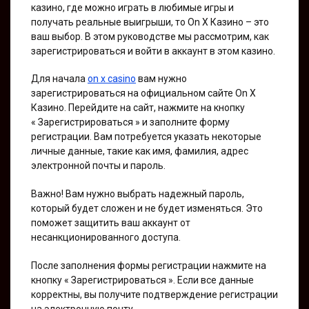
казино, где можно играть в любимые игры и
получать реальные выигрыши, то On X Казино – это
ваш выбор. В этом руководстве мы рассмотрим, как
зарегистрироваться и войти в аккаунт в этом казино.
Для начала
on x casino
вам нужно
зарегистрироваться на официальном сайте On X
Казино. Перейдите на сайт, нажмите на кнопку
« Зарегистрироваться » и заполните форму
регистрации. Вам потребуется указать некоторые
личные данные, такие как имя, фамилия, адрес
электронной почты и пароль.
Важно! Вам нужно выбрать надежный пароль,
который будет сложен и не будет изменяться. Это
поможет защитить ваш аккаунт от
несанкционированного доступа.
После заполнения формы регистрации нажмите на
кнопку « Зарегистрироваться ». Если все данные
корректны, вы получите подтверждение регистрации
на электронную почту.