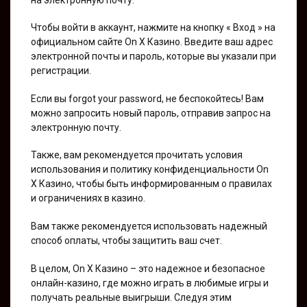
Чтобы войти в аккаунт, нажмите на кнопку « Вход » на
официальном сайте On X Казино. Введите ваш адрес
электронной почты и пароль, которые вы указали при
регистрации.
Если вы forgot your password, не беспокойтесь! Вам
можно запросить новый пароль, отправив запрос на
электронную почту.
Также, вам рекомендуется прочитать условия
использования и политику конфиденциальности On
X Казино, чтобы быть информированным о правилах
и ограничениях в казино.
Вам также рекомендуется использовать надежный
способ оплаты, чтобы защитить ваш счет.
В целом, On X Казино – это надежное и безопасное
онлайн-казино, где можно играть в любимые игры и
получать реальные выигрыши. Следуя этим