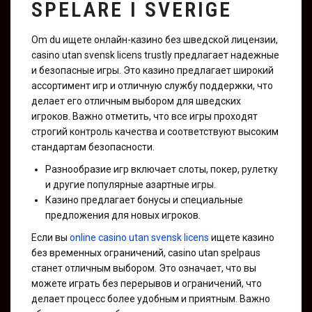
SPELARE I SVERIGE
Om du ищете онлайн-казино без шведской лицензии,
casino utan svensk licens trustly предлагает надежные
и безопасные игры. Это казино предлагает широкий
ассортимент игр и отличную службу поддержки, что
делает его отличным выбором для шведских
игроков. Важно отметить, что все игры проходят
строгий контроль качества и соответствуют высоким
стандартам безопасности.
Разнообразие игр включает слоты, покер, рулетку
и другие популярные азартные игры.
Казино предлагает бонусы и специальные
предложения для новых игроков.
Если вы
online casino utan svensk licens
ищете казино
без временных ограничений, casino utan spelpaus
станет отличным выбором. Это означает, что вы
можете играть без перерывов и ограничений, что
делает процесс более удобным и приятным. Важно