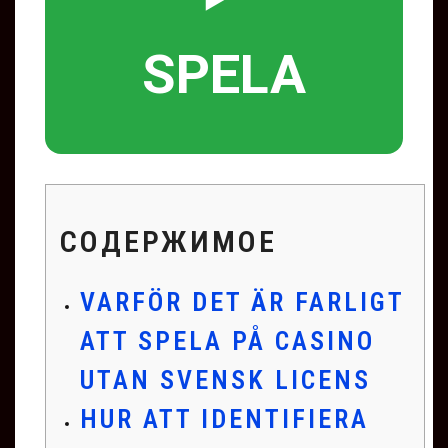
SPELA
СОДЕРЖИМОЕ
VARFÖR DET ÄR FARLIGT
ATT SPELA PÅ CASINO
UTAN SVENSK LICENS
HUR ATT IDENTIFIERA