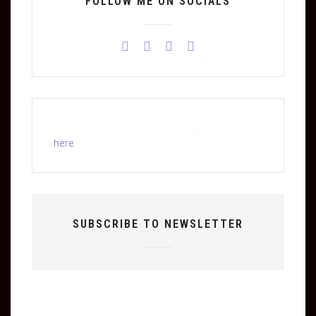
FOLLOW ME ON SOCIALS
Please authorize with your Instagram account
here
SUBSCRIBE TO NEWSLETTER