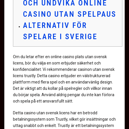
OCH UNDVIKA ONLINE
CASINO UTAN SPELPAUS
ALTERNATIV FÖR
SPELARE I SVERIGE
Om du letar efter en online casino plats utan svensk
licens, bör du välja en som erbjuder säkerhet och
konfidencialitet. Vi rekommenderar casinon utan svensk
licens trustly. Detta casino erbjuder en välstrukturerad
plattform med flera spel och en användarvänlig design.
Det är viktigt att du kollar på spelregler och villkor innan
du börjar spela. Använd aldrig pengar du inte kan förlora
och spela på ett ansvarsfullt sätt.
Detta casino utan svensk licens har en betrodd
betalningssystem som Trustly, vilket gör insättningar och
uttag snabbt och enkelt. Trustly är ett betalningssystem