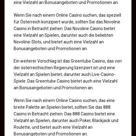
eine Vielzahl an Bonusangeboten und Promotionen an.
Wenn Sie nach einem Online Casino suchen, das speziell
für Österreich konzipiert wurde, sollten Sie das Novoline
Casino in Betracht ziehen. Das Novoline Casino bietet
eine Vielzahl an Spielen, darunter auch die beliebten
Novoline-Slots, und bietet auch eine Vielzahl an
Bonusangeboten und Promotionen an.
Ein weiterer Vorschlag ist das Greentube Casino, das von
der österreichischen Regierung lizenziert ist und eine
Vielzahl an Spielen bietet, darunter auch Live-Casino-
Spiele. Das Greentube Casino bietet auch eine Vielzahl
an Bonusangeboten und Promotionen an.
Wenn Sie nach einem Online Casino suchen, das eine
breite Palette an Spielen bietet, sollten Sie das 888
Casino in Betracht ziehen. Das 888 Casino bietet eine
Vielzahl an Spielen, darunter auch Poker, Blackjack und
Roulette, und bietet auch eine Vielzahl an
Bonusangeboten und Promotionen an.