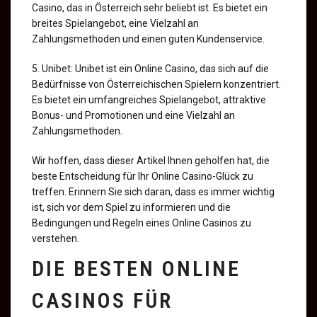
Casino, das in Österreich sehr beliebt ist. Es bietet ein
breites Spielangebot, eine Vielzahl an
Zahlungsmethoden und einen guten Kundenservice.
5. Unibet: Unibet ist ein Online Casino, das sich auf die
Bedürfnisse von Österreichischen Spielern konzentriert.
Es bietet ein umfangreiches Spielangebot, attraktive
Bonus- und Promotionen und eine Vielzahl an
Zahlungsmethoden.
Wir hoffen, dass dieser Artikel Ihnen geholfen hat, die
beste Entscheidung für Ihr Online Casino-Glück zu
treffen. Erinnern Sie sich daran, dass es immer wichtig
ist, sich vor dem Spiel zu informieren und die
Bedingungen und Regeln eines Online Casinos zu
verstehen.
DIE BESTEN ONLINE
CASINOS FÜR