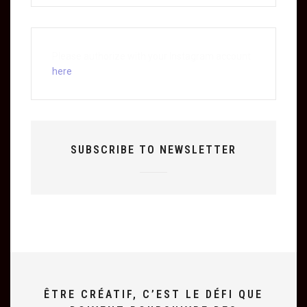
Please authorize with your Instagram account
here
SUBSCRIBE TO NEWSLETTER
ÊTRE CRÉATIF, C’EST LE DÉFI QUE