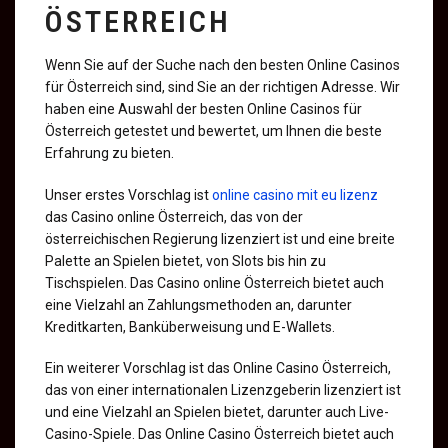
ÖSTERREICH
Wenn Sie auf der Suche nach den besten Online Casinos
für Österreich sind, sind Sie an der richtigen Adresse. Wir
haben eine Auswahl der besten Online Casinos für
Österreich getestet und bewertet, um Ihnen die beste
Erfahrung zu bieten.
Unser erstes Vorschlag ist
online casino mit eu lizenz
das Casino online Österreich, das von der
österreichischen Regierung lizenziert ist und eine breite
Palette an Spielen bietet, von Slots bis hin zu
Tischspielen. Das Casino online Österreich bietet auch
eine Vielzahl an Zahlungsmethoden an, darunter
Kreditkarten, Banküberweisung und E-Wallets.
Ein weiterer Vorschlag ist das Online Casino Österreich,
das von einer internationalen Lizenzgeberin lizenziert ist
und eine Vielzahl an Spielen bietet, darunter auch Live-
Casino-Spiele. Das Online Casino Österreich bietet auch