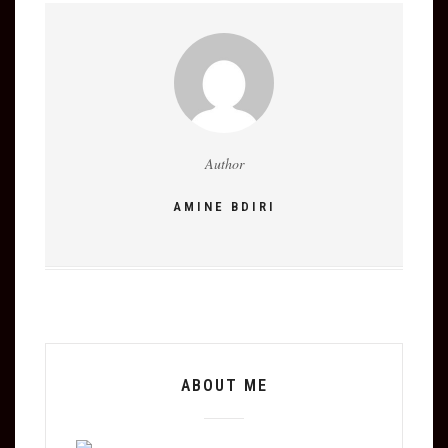
Author
AMINE BDIRI
ABOUT ME