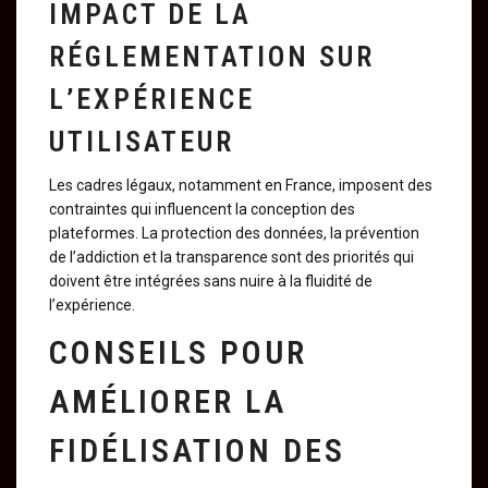
IMPACT DE LA
RÉGLEMENTATION SUR
L’EXPÉRIENCE
UTILISATEUR
Les cadres légaux, notamment en France, imposent des
contraintes qui influencent la conception des
plateformes. La protection des données, la prévention
de l’addiction et la transparence sont des priorités qui
doivent être intégrées sans nuire à la fluidité de
l’expérience.
CONSEILS POUR
AMÉLIORER LA
FIDÉLISATION DES