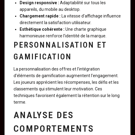
Design responsive :
Adaptabilité sur tous les
appareils, du mobile au desktop.
Chargement rapide :
La vitesse d’affichage influence
directement la satisfaction utilisateur.
Esthétique cohérente :
Une charte graphique
harmonieuse renforce l’identité de la marque.
PERSONNALISATION ET
GAMIFICATION
La personnalisation des offres et l’intégration
d’éléments de gamification augmentent l’engagement.
Les joueurs apprécient les récompenses, les défis et les
classements qui stimulent leur motivation. Ces
techniques favorisent également la rétention sur le long
terme.
ANALYSE DES
COMPORTEMENTS