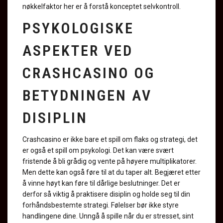
nøkkelfaktor her er å forstå konceptet selvkontroll.
PSYKOLOGISKE
ASPEKTER VED
CRASHCASINO OG
BETYDNINGEN AV
DISIPLIN
Crashcasino er ikke bare et spill om flaks og strategi, det
er også et spill om psykologi. Det kan være svært
fristende å bli grådig og vente på høyere multiplikatorer.
Men dette kan også føre til at du taper alt. Begjæret etter
å vinne høyt kan føre til dårlige beslutninger. Det er
derfor så viktig å praktisere disiplin og holde seg til din
forhåndsbestemte strategi. Følelser bør ikke styre
handlingene dine. Unngå å spille når du er stresset, sint