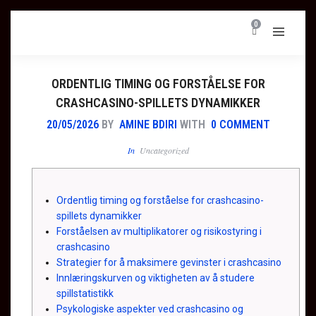
0
ORDENTLIG TIMING OG FORSTÅELSE FOR
CRASHCASINO-SPILLETS DYNAMIKKER
20/05/2026
BY
AMINE BDIRI
WITH
0 COMMENT
In
Uncategorized
Ordentlig timing og forståelse for crashcasino-
spillets dynamikker
Forståelsen av multiplikatorer og risikostyring i
crashcasino
Strategier for å maksimere gevinster i crashcasino
Innlæringskurven og viktigheten av å studere
spillstatistikk
Psykologiske aspekter ved crashcasino og