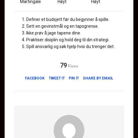
Martingale
Høyt
Høyt
Definer et budsjett før du begynner å spille.
Sett en gevinstmål og en tapsgrense.
Ikke prøv å jage tapene dine.
Praktiser disiplin og hold deg til din strategi.
Spill ansvarlig og søk hjelp hvis du trenger det.
79
Views
FACEBOOK
TWEET IT
PIN IT
SHARE BY EMAIL