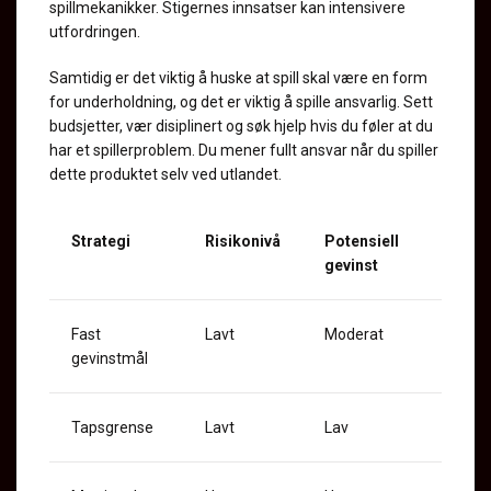
spillmekanikker. Stigernes innsatser kan intensivere
utfordringen.
Samtidig er det viktig å huske at spill skal være en form
for underholdning, og det er viktig å spille ansvarlig. Sett
budsjetter, vær disiplinert og søk hjelp hvis du føler at du
har et spillerproblem. Du mener fullt ansvar når du spiller
dette produktet selv ved utlandet.
Strategi
Risikonivå
Potensiell
gevinst
Fast
Lavt
Moderat
gevinstmål
Tapsgrense
Lavt
Lav