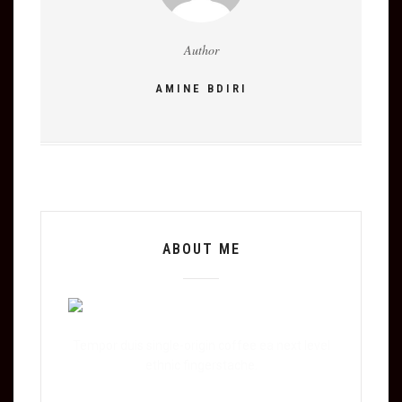
Author
AMINE BDIRI
ABOUT ME
Tempor duis single-origin coffee ea next level
ethnic fingerstache.