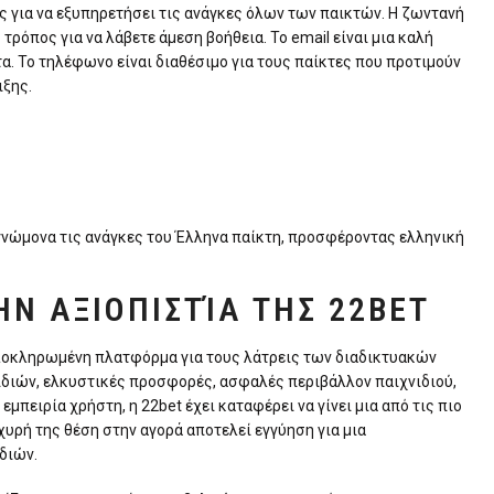
 για να εξυπηρετήσει τις ανάγκες όλων των παικτών. Η ζωντανή
τρόπος για να λάβετε άμεση βοήθεια. Το email είναι μια καλή
α. Το τηλέφωνο είναι διαθέσιμο για τους παίκτες που προτιμούν
ιξης.
 γνώμονα τις ανάγκες του Έλληνα παίκτη, προσφέροντας ελληνική
Ν ΑΞΙΟΠΙΣΤΊΑ ΤΗΣ 22BET
 ολοκληρωμένη πλατφόρμα για τους λάτρεις των διαδικτυακών
νιδιών, ελκυστικές προσφορές, ασφαλές περιβάλλον παιχνιδιού,
πειρία χρήστη, η 22bet έχει καταφέρει να γίνει μια από τις πιο
χυρή της θέση στην αγορά αποτελεί εγγύηση για μια
διών.