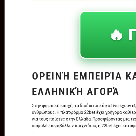
🔥 
ΟΡΕΙΝΉ ΕΜΠΕΙΡΊΑ Κ
ΕΛΛΗΝΙΚΉ ΑΓΟΡΆ
Στην ψηφιακή εποχή, τα διαδικτυακά καζίνο έχουν 
ανθρώπους. Η πλατφόρμα 22bet έχει γρήγορα καθιερ
για τους παίκτες στην Ελλάδα. Προσφέροντας μια τε
ασφαλές περιβάλλον παιχνιδιού, η 22bet έχει καταφ