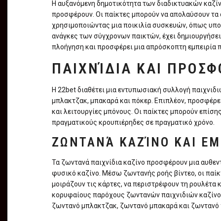
Η αυξανόμενη δημοτικότητα των διαδικτυακών καζίν
προσφέρουν. Οι παίκτες μπορούν να απολαύσουν τα 
χρησιμοποιώντας μια ποικιλία συσκευών, όπως υπολ
ανάγκες των σύγχρονων παικτών, έχει δημιουργήσει
πλοήγηση και προσφέρει μια απρόσκοπτη εμπειρία π
ΠΑΙΧΝΊΔΙΑ ΚΑΙ ΠΡΟΣΦ
Η 22bet διαθέτει μια εντυπωσιακή συλλογή παιχνιδι
μπλακτζακ, μπακαρά και πόκερ. Επιπλέον, προσφέρε
και λειτουργίες μπόνους. Οι παίκτες μπορούν επίση
πραγματικούς κρουπιέρηδες σε πραγματικό χρόνο.
ΖΩΝΤΑΝΆ ΚΑΖΊΝΟ ΚΑΙ ΕΜ
Τα ζωντανά παιχνίδια καζίνο προσφέρουν μια αυθεντ
φυσικό καζίνο. Μέσω ζωντανής ροής βίντεο, οι παί
μοιράζουν τις κάρτες, να περιστρέφουν τη ρουλέτα κ
κορυφαίους παρόχους ζωντανών παιχνιδιών καζίνο γ
ζωντανό μπλακτζακ, ζωντανό μπακαρά και ζωντανό 