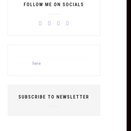
FOLLOW ME ON SOCIALS
Please authorize with your Instagram
account
here
SUBSCRIBE TO NEWSLETTER