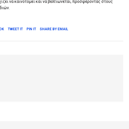
χίζει να καινοτομεί και να βελτιώνεται, προσφέροντας στους
διών.
OK
TWEET IT
PIN IT
SHARE BY EMAIL