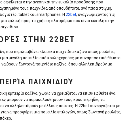
ο οφείλεται στην άνεση και την ευκολία πρόσβασης που
αγαπημένα τους παιχνίδια από οπουδήποτε, ανά πάσα στιγμή,
ογιστές, tablet και smartphones. Η
22bet
, αναγνωρίζοντας τις
 μια φιλική προς το χρήστη πλατφόρμα που είναι εύκολη στην
αιχνιδιού.
ΟΡΈΣ ΣΤΗΝ 22BET
ών, που περιλαμβάνει κλασικά παιχνίδια καζίνο όπως ρουλέτα,
ι μια μεγάλη ποικιλία από κουλοχέρηδες με συναρπαστικά θέματα
ς να βρουν ζωντανά παιχνίδια καζίνο, όπου αλληλεπιδρούν με
ΠΕΙΡΊΑ ΠΑΙΧΝΙΔΙΟΎ
ική εμπειρία καζίνο, χωρίς να χρειάζεται να επισκεφθείτε ένα
κτες μπορούν να παρακολουθήσουν τους κρουπιέρηδες να
αι να αλληλεπιδρούν με άλλους παίκτες. Η 22bet συνεργάζεται με
ια να προσφέρει μια ποικιλία επιλογών, όπως ζωντανή ρουλέτα,
πόκερ.