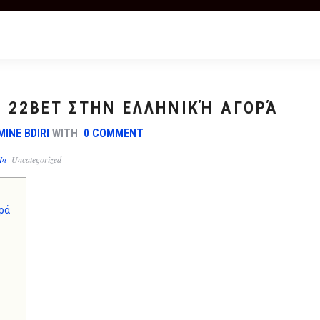
Η 22BET ΣΤΗΝ ΕΛΛΗΝΙΚΉ ΑΓΟΡΆ
MINE BDIRI
WITH
0 COMMENT
In
Uncategorized
ορά