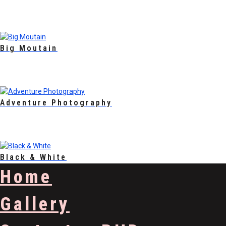
Big Moutain
Adventure Photography
Black & White
Home
Gallery