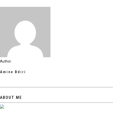
Author
Amine Bdiri
ABOUT ME
Tempor duis single-origin coffee ea next level ethnic fingerstache.