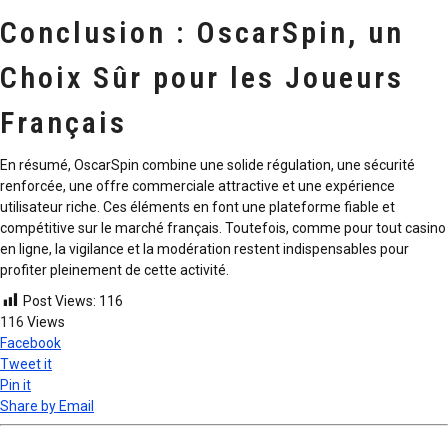
Conclusion : OscarSpin, un
Choix Sûr pour les Joueurs
Français
En résumé, OscarSpin combine une solide régulation, une sécurité
renforcée, une offre commerciale attractive et une expérience
utilisateur riche. Ces éléments en font une plateforme fiable et
compétitive sur le marché français. Toutefois, comme pour tout casino
en ligne, la vigilance et la modération restent indispensables pour
profiter pleinement de cette activité.
Post Views:
116
116
Views
Facebook
Tweet it
Pin it
Share by Email