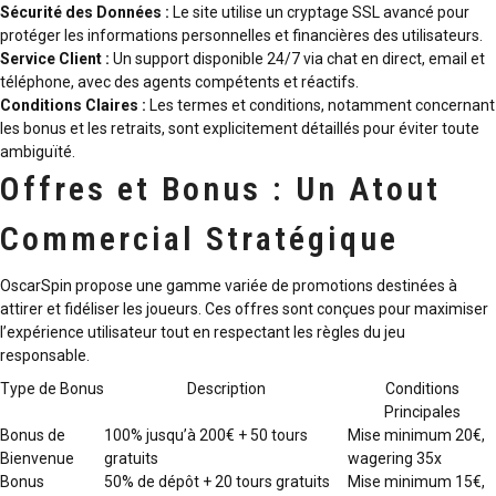
Sécurité des Données :
Le site utilise un cryptage SSL avancé pour
protéger les informations personnelles et financières des utilisateurs.
Service Client :
Un support disponible 24/7 via chat en direct, email et
téléphone, avec des agents compétents et réactifs.
Conditions Claires :
Les termes et conditions, notamment concernant
les bonus et les retraits, sont explicitement détaillés pour éviter toute
ambiguïté.
Offres et Bonus : Un Atout
Commercial Stratégique
OscarSpin propose une gamme variée de promotions destinées à
attirer et fidéliser les joueurs. Ces offres sont conçues pour maximiser
l’expérience utilisateur tout en respectant les règles du jeu
responsable.
Type de Bonus
Description
Conditions
Principales
Bonus de
100% jusqu’à 200€ + 50 tours
Mise minimum 20€,
Bienvenue
gratuits
wagering 35x
Bonus
50% de dépôt + 20 tours gratuits
Mise minimum 15€,