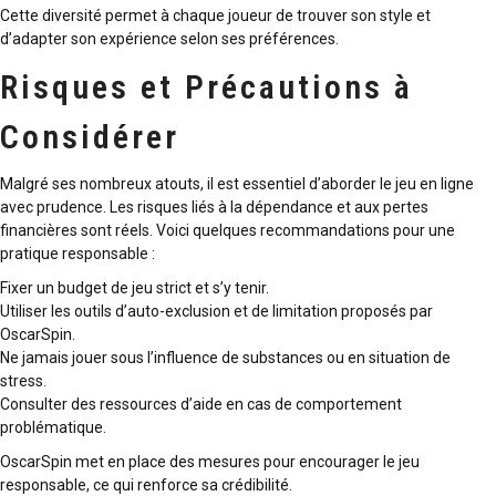
Cette diversité permet à chaque joueur de trouver son style et
d’adapter son expérience selon ses préférences.
Risques et Précautions à
Considérer
Malgré ses nombreux atouts, il est essentiel d’aborder le jeu en ligne
avec prudence. Les risques liés à la dépendance et aux pertes
financières sont réels. Voici quelques recommandations pour une
pratique responsable :
Fixer un budget de jeu strict et s’y tenir.
Utiliser les outils d’auto-exclusion et de limitation proposés par
OscarSpin.
Ne jamais jouer sous l’influence de substances ou en situation de
stress.
Consulter des ressources d’aide en cas de comportement
problématique.
OscarSpin met en place des mesures pour encourager le jeu
responsable, ce qui renforce sa crédibilité.