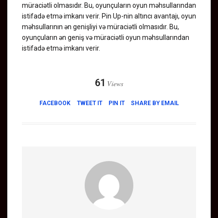
müraciətli olmasıdır. Bu, oyunçuların oyun məhsullarından
istifadə etmə imkanı verir. Pin Up-nin altıncı avantajı, oyun
məhsullarının ən genişliyi və müraciətli olmasıdır. Bu,
oyunçuların ən geniş və müraciətli oyun məhsullarından
istifadə etmə imkanı verir.
61
Views
FACEBOOK
TWEET IT
PIN IT
SHARE BY EMAIL