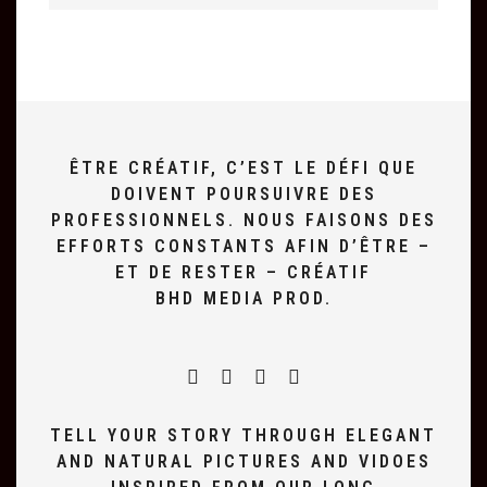
ÊTRE CRÉATIF, C’EST LE DÉFI QUE
DOIVENT POURSUIVRE DES
PROFESSIONNELS. NOUS FAISONS DES
EFFORTS CONSTANTS AFIN D’ÊTRE –
ET DE RESTER – CRÉATIF
BHD MEDIA PROD.
TELL YOUR STORY THROUGH ELEGANT
AND NATURAL PICTURES AND VIDOES