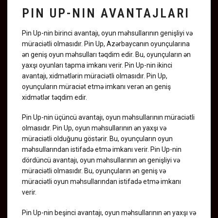
PIN UP-NIN AVANTAJLARI
Pin Up-nin birinci avantajı, oyun məhsullarının genişliyi və
müraciətli olmasıdır. Pin Up, Azərbaycanın oyunçularına
ən geniş oyun məhsulları təqdim edir. Bu, oyunçuların ən
yaxşı oyunları tapma imkanı verir. Pin Up-nin ikinci
avantajı, xidmətlərin müraciətli olmasıdır. Pin Up,
oyunçuların müraciət etmə imkanı verən ən geniş
xidmətlər təqdim edir.
Pin Up-nin üçüncü avantajı, oyun məhsullarının müraciətli
olmasıdır. Pin Up, oyun məhsullarının ən yaxşı və
müraciətli olduğunu göstərir. Bu, oyunçuların oyun
məhsullarından istifadə etmə imkanı verir. Pin Up-nin
dördüncü avantajı, oyun məhsullarının ən genişliyi və
müraciətli olmasıdır. Bu, oyunçuların ən geniş və
müraciətli oyun məhsullarından istifadə etmə imkanı
verir.
Pin Up-nin beşinci avantajı, oyun məhsullarının ən yaxşı və