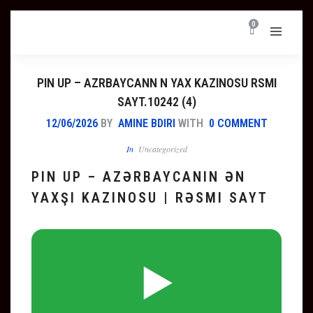
0
PIN UP – AZRBAYCANN N YAX KAZINOSU RSMI
SAYT.10242 (4)
12/06/2026
BY
AMINE BDIRI
WITH
0 COMMENT
In
Uncategorized
PIN UP – AZƏRBAYCANIN ƏN
YAXŞI KAZINOSU | RƏSMI SAYT
▶️