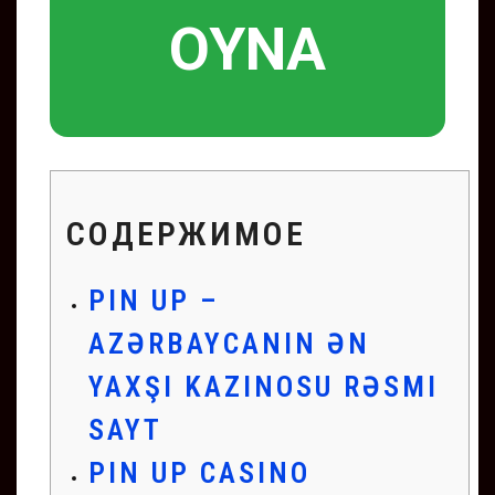
OYNA
СОДЕРЖИМОЕ
PIN UP –
AZƏRBAYCANIN ƏN
YAXŞI KAZINOSU RƏSMI
SAYT
PIN UP CASINO