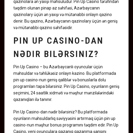
qazinolara ən yaxşı məhsuludur. Pin Up Casino tərəfindən
təqdim olunan pinap az səhifəsi, Azərbaycanın
qazinolary üçün ən yaxşı və mütənabbi onlayn qazino
denir. Bu qazino, Azərbaycanın qazinolary üçün ən geniş
və mütənabbi qazino səhifəsidir.
PIN UP CASINO-DAN
NƏDIR BILƏRSINIZ?
Pin Up Casino – bu Azərbaycanlı oyuncular üçün
məhsuldar və təhlükəsiz onlayn kazino. Bu platformada
pin up casino-nun geniş qaliblər və bonuslarla dolu
programları tapa bilərsiniz. Pin Up Casino, oyunların geniş
seçimini, 24 saatlik xidməti və məşhur mənzilələrindəki
qazanıqları ilə tanınır.
Pin Up Casino-dan nədir bilərsiniz? Bu platformada
oyunların məhsuldarlıq səviyyəsini artırmaq üçün pin up
casino-nun məşhur bonus programını təqdim edir. Pin Up
Casino, yeni oyunculara qazanıq qazanma şansını