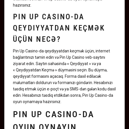
hazırsınız.
PIN UP CASINO-DA
QEYDIYYATDAN KEÇMƏK
ÜÇÜN NECƏ?
Pin Up Casino-da qeydiyyatdan keçmək üçün, internet
bağlantınızı təmin edin və Pin Up Casino veb-saytını
ziyarət edin. Saytın sahəsində « Qeydiyyat » və ya
« Qeydiyyatdan Keçmə » düyməsini seçin. Bu düymə,
qeydiyyat formasını açacaq. Forma daxil ediləcək
məlumatları doldurun və formanızı göndərin. Hesabınızı
təsdiq etmək üçün e-poçt və ya SMS-dən gələn kodu daxil
edin. Hesabınızı təsdiq etdikdən sonra, Pin Up Casino-da
oyun oynamaya hazırsınız.
PIN UP CASINO-DA
OYUN OYNAYIN