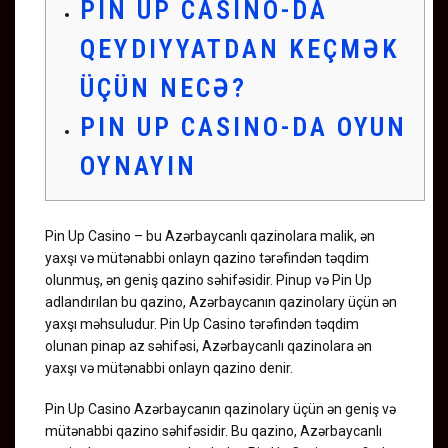
PIN UP CASINO-DA
QEYDIYYATDAN KEÇMƏK
ÜÇÜN NECƏ?
PIN UP CASINO-DA OYUN
OYNAYIN
Pin Up Casino – bu Azərbaycanlı qazinolara malik, ən
yaxşı və mütənabbi onlayn qazino tərəfindən təqdim
olunmuş, ən geniş qazino səhifəsidir. Pinup və Pin Up
adlandırılan bu qazino, Azərbaycanın qazinolary üçün ən
yaxşı məhsuludur. Pin Up Casino tərəfindən təqdim
olunan pinap az səhifəsi, Azərbaycanlı qazinolara ən
yaxşı və mütənabbi onlayn qazino denir.
Pin Up Casino Azərbaycanın qazinolary üçün ən geniş və
mütənabbi qazino səhifəsidir. Bu qazino, Azərbaycanlı