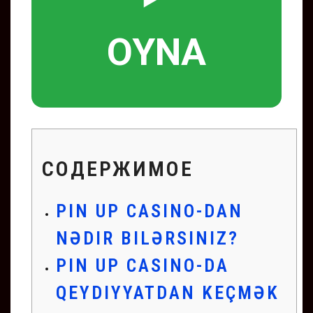
OYNA
СОДЕРЖИМОЕ
PIN UP CASINO-DAN
NƏDIR BILƏRSINIZ?
PIN UP CASINO-DA
QEYDIYYATDAN KEÇMƏK