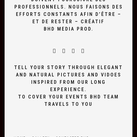
PROFESSIONNELS. NOUS FAISONS DES
EFFORTS CONSTANTS AFIN D’ÊTRE –
ET DE RESTER – CRÉATIF
BHD MEDIA PROD.
TELL YOUR STORY THROUGH ELEGANT
AND NATURAL PICTURES AND VIDOES
INSPIRED FROM OUR LONG
EXPERIENCE.
TO COVER YOUR EVENTS BHD TEAM
TRAVELS TO YOU