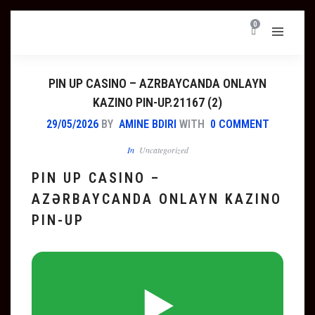
0
PIN UP CASINO – AZRBAYCANDA ONLAYN
KAZINO PIN-UP.21167 (2)
29/05/2026
BY
AMINE BDIRI
WITH
0 COMMENT
In
Uncategorized
PIN UP CASINO –
AZƏRBAYCANDA ONLAYN KAZINO
PIN-UP
▶️