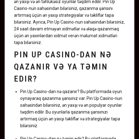
ən yaxşı və ən təhlükəsiz oyunlar təqdim edilir. Pin Up
Casino-nun sahəsindən bilərsiniz, qazanma şansını
artırmaq üçün ən yaxşı strategiyalar və təkliflər tapa
bilərsiniz. Ayrıca, Pin Up Casino-nun sahəsindən bilərsiniz,
24 saat davam etməyən xidmətlər və əlaqə qazanmaq
üçün ən yaxınlardan xidmət verən məlumat xidmətləri
tapa bilərsiniz.
PIN UP CASINO-DAN NƏ
QAZANIR VƏ YA TƏMIN
EDIR?
Pin Up Casino-dan nə qazanır? Bu platformada oyun
oynayaraq qazanma şansınız var. Pin Up Casino-nun
sahəsindən bilərsiniz, ən yaxşı və ən populyar oyunlar
təqdim edilir. Bu oyunlarla qazanma şansınızı
artırmaq üçün ən yaxşı təkliflər və strategiyalar tapa
bilərsiniz.
Pin Up Casino-dan nə təmin edir? Bu platformada