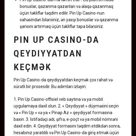
bonuslar, qazanma qazanları və əlaqə qazanmaq
üçün təkliflər təqdim edilir. Pin Up Casino-nun
sahəsindən bilərsiniz, ən yaxşı bonuslar və qazanma
şansını artırmaq üçün təkliflər tapa bilərsiniz.
PIN UP CASINO-DA
QEYDIYYATDAN
KEÇMƏK
Pin Up Casino-da qeydiyyatdan keçmək çox rahat və
sürətli bir prosesdir. Bu adımları izləyin:
1. Pin Up Casino-offisiel veb saytına və ya mobil
uygulamaya daxil olun. 2. « Qeydiyyat » düyməsini seçin
və « Pin Up » və ya « Pinap Az » qeydiyyat formasına
baxın. 3. İstifadəçi adı, şifrə, e-poçt və ya mobil nömrəni
daxil edin. 4. Qeydiyyat formasını təqdim etdikdən sonra,
hesabınız yaratılıb və Pin Up Casino-da giriş etmək üçün