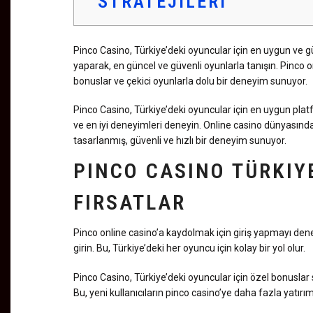
STRATEJILERI
Pinco Casino, Türkiye’deki oyuncular için en uygun ve gü
yaparak, en güncel ve güvenli oyunlarla tanışın. Pinco o
bonuslar ve çekici oyunlarla dolu bir deneyim sunuyor.
Pinco Casino, Türkiye’deki oyuncular için en uygun pla
ve en iyi deneyimleri deneyin. Online casino dünyasında
tasarlanmış, güvenli ve hızlı bir deneyim sunuyor.
PINCO CASINO TÜRKIY
FIRSATLAR
Pinco online casino’a kaydolmak için giriş yapmayı deneyi
girin. Bu, Türkiye’deki her oyuncu için kolay bir yol olur.
Pinco Casino, Türkiye’deki oyuncular için özel bonusla
Bu, yeni kullanıcıların pinco casino’ye daha fazla yatır