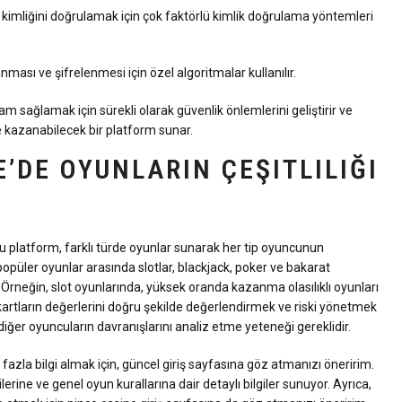
 kimliğini doğrulamak için çok faktörlü kimlik doğrulama yöntemleri
anması ve şifrelenmesi için özel algoritmalar kullanılır.
tam sağlamak için sürekli olarak güvenlik önlemlerini geliştirir ve
ve kazanabilecek bir platform sunar.
’DE OYUNLARIN ÇEŞITLILIĞI
I
Bu platform, farklı türde oyunlar sunarak her tip oyuncunun
 popüler oyunlar arasında slotlar, blackjack, poker ve bakarat
r. Örneğin, slot oyunlarında, yüksek oranda kazanma olasılıklı oyunları
, kartların değerlerini doğru şekilde değerlendirmek ve riski yönetmek
iğer oyuncuların davranışlarını analiz etme yeteneği gereklidir.
fazla bilgi almak için, güncel giriş sayfasına göz atmanızı öneririm.
rine ve genel oyun kurallarına dair detaylı bilgiler sunuyor. Ayrıca,