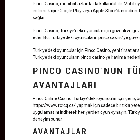
Pinco Casino, mobil cihazlarda da kullanılabilir. Mobil
indirmek için Google Play veya Apple Store’dan indirin.
sağlar.
Pinco Casino, Türkiye’deki oyuncular için güvenli ve güv
eder. Bu, Türkiye’deki oyuncuların pinco casino’ye güve
Türkiye’deki oyuncular için Pinco Casino, yeni fırsatlar
Türkiye’deki oyuncuların pinco casino’ye katılma nedenle
PINCO CASINO’NUN TÜ
AVANTAJLARI
Pinco Online Casino, Türkiye’deki oyuncular için geniş b
https://www.rcrcq.ca/ yapmak için sadece bir tıkla yete
uygulamasını indirerek her yerden oyun oynayın. Türkiye’d
deneyim sunar.
AVANTAJLAR