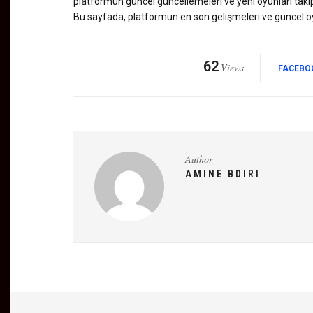
platformun güncel güncellemeleri ve yeni oyunları takip
Bu sayfada, platformun en son gelişmeleri ve güncel oyu
62
Views
FACEBO
Author
AMINE BDIRI