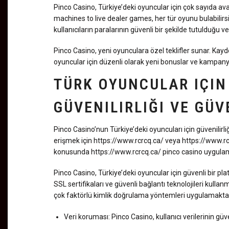
Pinco Casino, Türkiye’deki oyuncular için çok sayıda avan
machines to live dealer games, her tür oyunu bulabilirsin
kullanıcıların paralarının güvenli bir şekilde tutulduğu v
Pinco Casino, yeni oyunculara özel teklifler sunar. Kay
oyuncular için düzenli olarak yeni bonuslar ve kampanya
TÜRK OYUNCULAR IÇIN
GÜVENILIRLIĞI VE GÜ
Pinco Casino’nun Türkiye’deki oyuncuları için güvenilirli
erişmek için https://www.rcrcq.ca/ veya https://www.rc
konusunda https://www.rcrcq.ca/ pinco casino uygulam
Pinco Casino, Türkiye’deki oyuncular için güvenli bir pla
SSL sertifikaları ve güvenli bağlantı teknolojileri kullan
çok faktörlü kimlik doğrulama yöntemleri uygulamaktad
Veri koruması: Pinco Casino, kullanıcı verilerinin güve