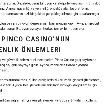
taj sunar. Öncelikle, geniş bir oyun kataloğu ile karşılaşın. From slot
iz. Ayrıca, güvenliği ve verimliliği önceliğe alan bu platform,
e harcanmasının hızlı bir şekilde gerçekleştirilmesi için tasarlanmıştır.
dolun ve yeni bir oyun deneyiminin başlangıcını yapın. Ayrıca, mevcut
lar sunar. Bu, oyun oynayan herkes için ek bir neden olur.
 PINCO CASINO’NUN
VENLIK ÖNLEMLERI
ği ve güvenlik önlemlerini inceleyelim. Pinco Casino giriş sayfasına
rcq.ca/ giriş sayfaya gidin. Ayrıca, mobil cihazlarda oynama
asını.
tform sunmaktadır. Kullanıcı bilgilerinizi korumak için veri şifrelemesi,
maktadır. Ayrıca, her işlemde kullanıcıların kimliğini doğrulamak için
ır.
nliğini sağlamak için veri şifrelemesi ve SSL sertifikalarını kullanır.