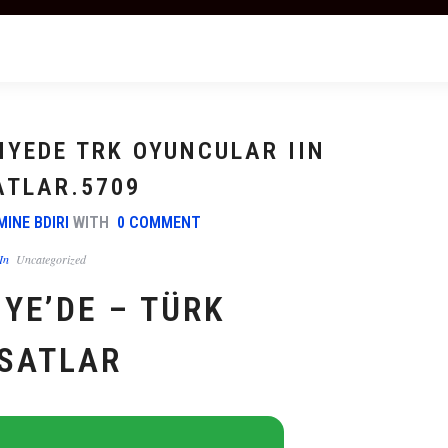
IYEDE TRK OYUNCULAR IIN
ATLAR.5709
MINE BDIRI
WITH
0 COMMENT
In
Uncategorized
YE’DE – TÜRK
RSATLAR