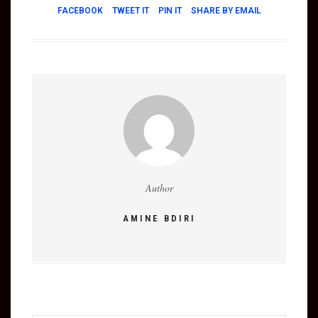
FACEBOOK
TWEET IT
PIN IT
SHARE BY EMAIL
Author
AMINE BDIRI