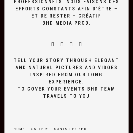
PROFESSIONNELS. NOUS FAISONS DES
EFFORTS CONSTANTS AFIN D’ÊTRE –
ET DE RESTER – CRÉATIF
BHD MEDIA PROD.
TELL YOUR STORY THROUGH ELEGANT
AND NATURAL PICTURES AND VIDOES
INSPIRED FROM OUR LONG
EXPERIENCE.
TO COVER YOUR EVENTS BHD TEAM
TRAVELS TO YOU
HOME
GALLERY
CONTACTEZ BHD