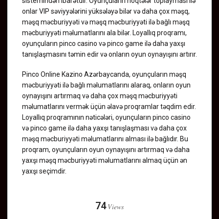
sistemindən ibarətdir. Oyunçuların nöqtələr toplayması ilə
onlar VIP səviyyələrini yüksələyə bilər və daha çox məşq,
məşq məcburiyyəti və məşq məcburiyyəti ilə bağlı məşq
məcburiyyəti məlumatlarını ala bilər. Loyallıq proqramı,
oyunçuların pinco casino və pinco game ilə daha yaxşı
tanışlaşmasını təmin edir və onların oyun oynayışını artırır.
Pinco Online Kazino Azərbaycanda, oyunçuların məşq
məcburiyyəti ilə bağlı məlumatlarını alaraq, onların oyun
oynayışını artırmaq və daha çox məşq məcburiyyəti
məlumatlarını vermək üçün əlavə proqramlar təqdim edir.
Loyallıq proqramının nəticələri, oyunçuların pinco casino
və pinco game ilə daha yaxşı tanışlaşması və daha çox
məşq məcburiyyəti məlumatlarını alması ilə bağlıdır. Bu
proqram, oyunçuların oyun oynayışını artırmaq və daha
yaxşı məşq məcburiyyəti məlumatlarını almaq üçün ən
yaxşı seçimdir.
74
Views