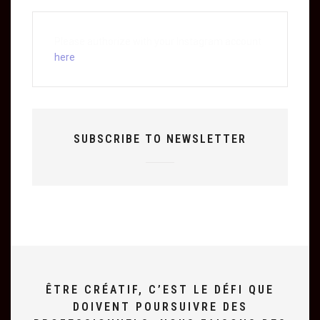
Please authorize with your Instagram account
here
SUBSCRIBE TO NEWSLETTER
ÊTRE CRÉATIF, C’EST LE DÉFI QUE
DOIVENT POURSUIVRE DES