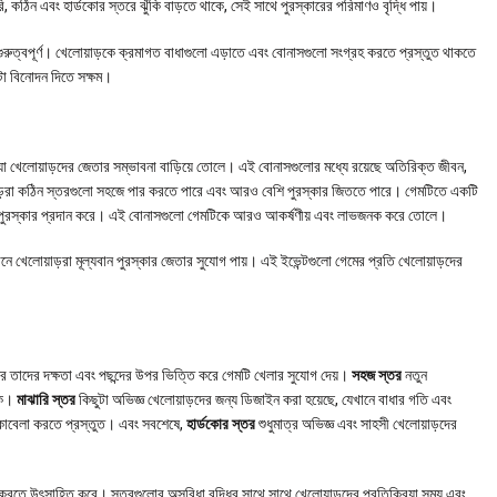
কঠিন এবং হার্ডকোর স্তরে ঝুঁকি বাড়তে থাকে, সেই সাথে পুরস্কারের পরিমাণও বৃদ্ধি পায়।
ত গুরুত্বপূর্ণ। খেলোয়াড়কে ক্রমাগত বাধাগুলো এড়াতে এবং বোনাসগুলো সংগ্রহ করতে প্রস্তুত থাকতে
ন্টা বিনোদন দিতে সক্ষম।
া খেলোয়াড়দের জেতার সম্ভাবনা বাড়িয়ে তোলে। এই বোনাসগুলোর মধ্যে রয়েছে অতিরিক্ত জীবন,
াড়রা কঠিন স্তরগুলো সহজে পার করতে পারে এবং আরও বেশি পুরস্কার জিততে পারে। গেমটিতে একটি
বড় পুরস্কার প্রদান করে। এই বোনাসগুলো গেমটিকে আরও আকর্ষণীয় এবং লাভজনক করে তোলে।
নে খেলোয়াড়রা মূল্যবান পুরস্কার জেতার সুযোগ পায়। এই ইভেন্টগুলো গেমের প্রতি খেলোয়াড়দের
ের তাদের দক্ষতা এবং পছন্দের উপর ভিত্তি করে গেমটি খেলার সুযোগ দেয়।
সহজ স্তর
নতুন
াকে।
মাঝারি স্তর
কিছুটা অভিজ্ঞ খেলোয়াড়দের জন্য ডিজাইন করা হয়েছে, যেখানে বাধার গতি এবং
মোকাবেলা করতে প্রস্তুত। এবং সবশেষে,
হার্ডকোর স্তর
শুধুমাত্র অভিজ্ঞ এবং সাহসী খেলোয়াড়দের
রতে উৎসাহিত করে। স্তরগুলোর অসুবিধা বৃদ্ধির সাথে সাথে খেলোয়াড়দের প্রতিক্রিয়া সময় এবং