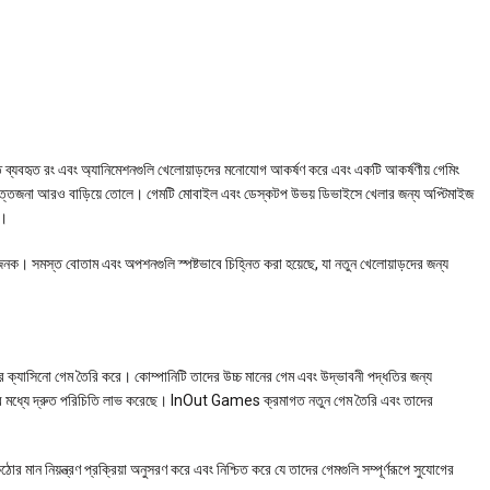
 ব্যবহৃত রং এবং অ্যানিমেশনগুলি খেলোয়াড়দের মনোযোগ আকর্ষণ করে এবং একটি আকর্ষণীয় গেমিং
র উত্তেজনা আরও বাড়িয়ে তোলে। গেমটি মোবাইল এবং ডেস্কটপ উভয় ডিভাইসে খেলার জন্য অপ্টিমাইজ
ে।
জনক। সমস্ত বোতাম এবং অপশনগুলি স্পষ্টভাবে চিহ্নিত করা হয়েছে, যা নতুন খেলোয়াড়দের জন্য
ক্যাসিনো গেম তৈরি করে। কোম্পানিটি তাদের উচ্চ মানের গেম এবং উদ্ভাবনী পদ্ধতির জন্য
ের মধ্যে দ্রুত পরিচিতি লাভ করেছে। InOut Games ক্রমাগত নতুন গেম তৈরি এবং তাদের
োর মান নিয়ন্ত্রণ প্রক্রিয়া অনুসরণ করে এবং নিশ্চিত করে যে তাদের গেমগুলি সম্পূর্ণরূপে সুযোগের