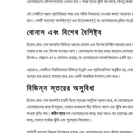
খেলোয়াড়কে কৌশলগতভাবে খেলতে হবে। সহজ স্তরে ঝুঁকি কম থাকে, কিন্তু মাঝারি, 
এই গেমটিতে দ্রুত প্রতিক্রিয়া সময় এবং সঠিক সিদ্ধান্ত নেওয়ার ক্ষমতা অত্যন্
হবে। গেমটি অত্যন্ত আসক্তিপূর্ণ এবং উত্তেজনাপূর্ণ, যা খেলোয়াড়দের ঘন্টার পর ঘ
বোনাস এবং বিশেষ বৈশিষ্ট্য
চিকেন রোড গেম অনলাইন বিভিন্ন ধরনের বোনাস এবং বিশেষ বৈশিষ্ট্য সরবরাহ করে য
স্কোর গুণক এবং বিশেষ পাওয়ার-আপ। বোনাসগুলো সংগ্রহ করার মাধ্যমে খেলোয়
বিশেষ « গোল্ডেন এগ » বোনাসও রয়েছে, যা খেলোয়াড়কে তাৎক্ষণিকভাবে একটি 
এছাড়াও, গেমটিতে নিয়মিতভাবে বিভিন্ন ইভেন্ট এবং প্রতিযোগিতা অনুষ্ঠিত হয়, যেখা
আগ্রহ ধরে রাখতে সাহায্য করে এবং একটি সামাজিক উপাদান যোগ করে।
বিভিন্ন স্তরের অসুবিধা
চিকেন রোড গেম অনলাইন চারটি ভিন্ন স্তরের অসুবিধা প্রদান করে, যা খেলোয়াড়দ
খেলোয়াড়দের জন্য উপযুক্ত, যেখানে বাধাগুলো ধীর গতিতে আসে এবং ঝুঁকি কম থ
সংখ্যা বৃদ্ধি পায়।
কঠিন স্তর
দক্ষ খেলোয়াড়দের জন্য, যারা আরও বড় চ্যালেঞ্জ 
জন্য, যেখানে সর্বোচ্চ ঝুঁকি এবং পুরস্কার বিদ্যমান।
প্রতিটি স্তরের নিজস্ব বিশেষত্ব রয়েছে এবং খেলোয়াড়দের নতুন কৌশল অবলম্বন ক