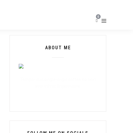
0
ABOUT ME
Tempor duis single-origin coffee ea next
level ethnic fingerstache.