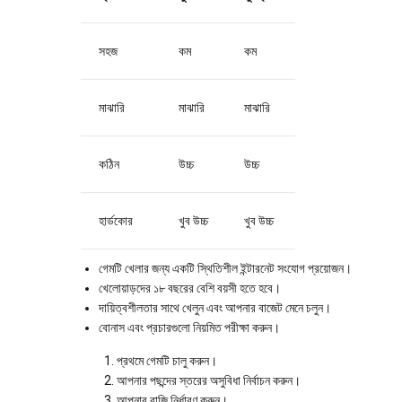
সহজ
কম
কম
মাঝারি
মাঝারি
মাঝারি
কঠিন
উচ্চ
উচ্চ
হার্ডকোর
খুব উচ্চ
খুব উচ্চ
গেমটি খেলার জন্য একটি স্থিতিশীল ইন্টারনেট সংযোগ প্রয়োজন।
খেলোয়াড়দের ১৮ বছরের বেশি বয়সী হতে হবে।
দায়িত্বশীলতার সাথে খেলুন এবং আপনার বাজেট মেনে চলুন।
বোনাস এবং প্রচারগুলো নিয়মিত পরীক্ষা করুন।
প্রথমে গেমটি চালু করুন।
আপনার পছন্দের স্তরের অসুবিধা নির্বাচন করুন।
আপনার বাজি নির্ধারণ করুন।