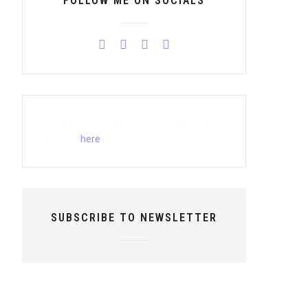
FOLLOW ME ON SOCIALS
Please authorize with your Instagram
account
here
SUBSCRIBE TO NEWSLETTER