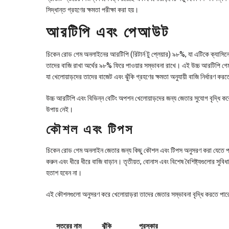
সিদ্ধান্ত গ্রহণের ক্ষমতা পরীক্ষা করা হয়।
আরটিপি এবং পেআউট
চিকেন রোড গেম অনলাইনের আরটিপি (রিটার্ন টু প্লেয়ার) ৯৮%, যা এটিকে ক্যাসিনো
তাদের বাজি রাখা অর্থের ৯৮% ফিরে পাওয়ার সম্ভাবনা রাখে। এই উচ্চ আরটিপি গেম
যা খেলোয়াড়দের তাদের বাজেট এবং ঝুঁকি গ্রহণের ক্ষমতা অনুযায়ী বাজি নির্ধারণ করত
উচ্চ আরটিপি এবং বিভিন্ন বেটিং অপশন খেলোয়াড়দের জন্য জেতার সুযোগ বৃদ্ধি কর
উপায় নেই।
কৌশল এবং টিপস
চিকেন রোড গেম অনলাইন জেতার জন্য কিছু কৌশল এবং টিপস অনুসরণ করা যেতে পারে
করুন এবং ধীরে ধীরে বাজি বাড়ান। তৃতীয়ত, বোনাস এবং বিশেষ বৈশিষ্ট্যগুলোর সুবিধা 
হতাশ হবেন না।
এই কৌশলগুলো অনুসরণ করে খেলোয়াড়রা তাদের জেতার সম্ভাবনা বৃদ্ধি করতে পারে, 
স্তরের নাম
ঝুঁকি
পুরস্কার