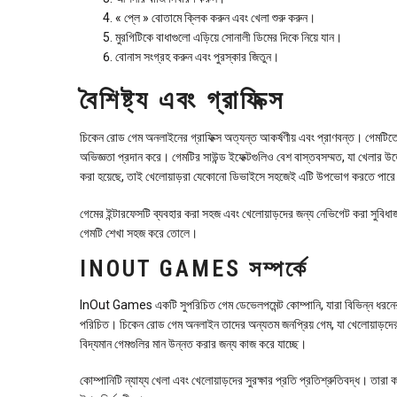
« প্লে » বোতামে ক্লিক করুন এবং খেলা শুরু করুন।
মুরগিটিকে বাধাগুলো এড়িয়ে সোনালী ডিমের দিকে নিয়ে যান।
বোনাস সংগ্রহ করুন এবং পুরস্কার জিতুন।
বৈশিষ্ট্য এবং গ্রাফিক্স
চিকেন রোড গেম অনলাইনের গ্রাফিক্স অত্যন্ত আকর্ষণীয় এবং প্রাণবন্ত। গেমটিতে
অভিজ্ঞতা প্রদান করে। গেমটির সাউন্ড ইফেক্টগুলিও বেশ বাস্তবসম্মত, যা খেলা
করা হয়েছে, তাই খেলোয়াড়রা যেকোনো ডিভাইসে সহজেই এটি উপভোগ করতে পার
গেমের ইন্টারফেসটি ব্যবহার করা সহজ এবং খেলোয়াড়দের জন্য নেভিগেট করা সুবিধা
গেমটি শেখা সহজ করে তোলে।
INOUT GAMES সম্পর্কে
InOut Games একটি সুপরিচিত গেম ডেভেলপমেন্ট কোম্পানি, যারা বিভিন্ন ধরনের 
পরিচিত। চিকেন রোড গেম অনলাইন তাদের অন্যতম জনপ্রিয় গেম, যা খেলোয়াড়দ
বিদ্যমান গেমগুলির মান উন্নত করার জন্য কাজ করে যাচ্ছে।
কোম্পানিটি ন্যায্য খেলা এবং খেলোয়াড়দের সুরক্ষার প্রতি প্রতিশ্রুতিবদ্ধ। তারা কঠ