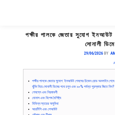
পক্ষীর পালকে জেতার সুযোগ ইনআউট গ
সোনালী ডিম
29/06/2026
BY
AM
পক্ষীর পালকে জেতার সুযোগ: ইনআউট গেমসের চিকেন রোড অনলাইন গেমে
ঝুঁকি নিয়ে সোনালী ডিমের পথে চলুন এবং ৯৮% পর্যন্ত পুরস্কার জিতে নিন?
গেমপ্লে এবং নিয়মাবলী
বোনাস এবং বিশেষ বৈশিষ্ট্য
বিভিন্ন স্তরের অসুবিধা
আরটিপি এবং পেআউট
কৌশল এবং টিপস