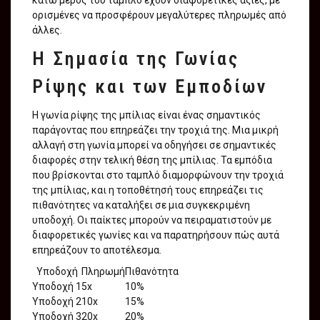
ορισμένες να προσφέρουν μεγαλύτερες πληρωμές από
άλλες.
Η Σημασία της Γωνίας
Ρίψης και των Εμποδίων
Η γωνία ρίψης της μπίλιας είναι ένας σημαντικός
παράγοντας που επηρεάζει την τροχιά της. Μια μικρή
αλλαγή στη γωνία μπορεί να οδηγήσει σε σημαντικές
διαφορές στην τελική θέση της μπίλιας. Τα εμπόδια
που βρίσκονται στο ταμπλό διαμορφώνουν την τροχιά
της μπίλιας, και η τοποθέτησή τους επηρεάζει τις
πιθανότητες να καταλήξει σε μια συγκεκριμένη
υποδοχή. Οι παίκτες μπορούν να πειραματιστούν με
διαφορετικές γωνίες και να παρατηρήσουν πώς αυτά
επηρεάζουν το αποτέλεσμα.
Υποδοχή
Πληρωμή
Πιθανότητα
Υποδοχή 1
5x
10%
Υποδοχή 2
10x
15%
Υποδοχή 3
20x
20%