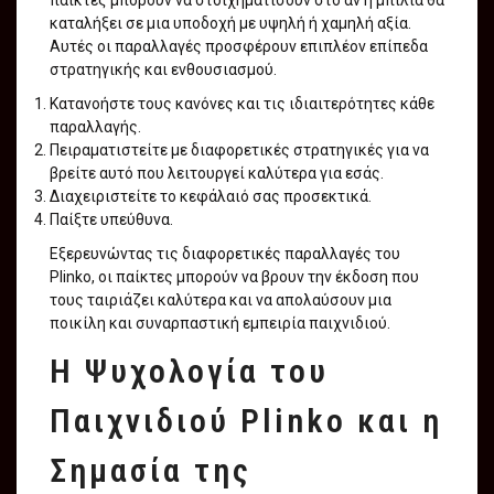
παίκτες μπορούν να στοιχηματίσουν στο αν η μπίλια θα
καταλήξει σε μια υποδοχή με υψηλή ή χαμηλή αξία.
Αυτές οι παραλλαγές προσφέρουν επιπλέον επίπεδα
στρατηγικής και ενθουσιασμού.
Κατανοήστε τους κανόνες και τις ιδιαιτερότητες κάθε
παραλλαγής.
Πειραματιστείτε με διαφορετικές στρατηγικές για να
βρείτε αυτό που λειτουργεί καλύτερα για εσάς.
Διαχειριστείτε το κεφάλαιό σας προσεκτικά.
Παίξτε υπεύθυνα.
Εξερευνώντας τις διαφορετικές παραλλαγές του
Plinko, οι παίκτες μπορούν να βρουν την έκδοση που
τους ταιριάζει καλύτερα και να απολαύσουν μια
ποικίλη και συναρπαστική εμπειρία παιχνιδιού.
Η Ψυχολογία του
Παιχνιδιού Plinko και η
Σημασία της