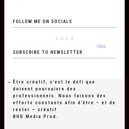
fingerstache.
FOLLOW ME ON SOCIALS
Please authorize with your Instagram account
here
SUBSCRIBE TO NEWSLETTER
Être créatif, c’est le défi que
doivent poursuivre des
professionnels. Nous faisons des
efforts constants afin d’être – et de
rester – créatif
BHD Media Prod.