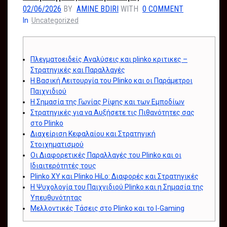
02/06/2026
BY
AMINE BDIRI
WITH
0 COMMENT
In
Uncategorized
Πλεγματοειδείς Αναλύσεις και plinko κριτικες –
Στρατηγικές και Παραλλαγές
Η Βασική Λειτουργία του Plinko και οι Παράμετροι
Παιχνιδιού
Η Σημασία της Γωνίας Ρίψης και των Εμποδίων
Στρατηγικές για να Αυξήσετε τις Πιθανότητες σας
στο Plinko
Διαχείριση Κεφαλαίου και Στρατηγική
Στοιχηματισμού
Οι Διαφορετικές Παραλλαγές του Plinko και οι
Ιδιαιτερότητές τους
Plinko XY και Plinko HiLo: Διαφορές και Στρατηγικές
Η Ψυχολογία του Παιχνιδιού Plinko και η Σημασία της
Υπευθυνότητας
Μελλοντικές Τάσεις στο Plinko και το I-Gaming