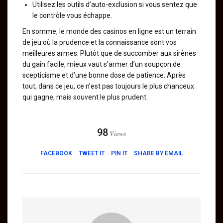
Utilisez les outils d’auto-exclusion si vous sentez que
le contrôle vous échappe.
En somme, le monde des casinos en ligne est un terrain
de jeu où la prudence et la connaissance sont vos
meilleures armes. Plutôt que de succomber aux sirènes
du gain facile, mieux vaut s’armer d’un soupçon de
scepticisme et d’une bonne dose de patience. Après
tout, dans ce jeu, ce n’est pas toujours le plus chanceux
qui gagne, mais souvent le plus prudent.
98
Views
FACEBOOK
TWEET IT
PIN IT
SHARE BY EMAIL