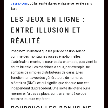
casino.com
, où la réalité du jeu en ligne se révèle sans
fard.
LES JEUX EN LIGNE :
ENTRE ILLUSION ET
RÉALITÉ
Imaginez un instant que les jeux de casino soient
comme des montagnes russes émotionnelles.
L’adrénaline monte, le cœur bat la chamade, puis vient la
chute brutale. Les machines à sous, par exemple, ne
sont pas de simples distributeurs de gains. Elles
fonctionnent avec des générateurs de nombres
aléatoires (RNG), ce qui signifie que chaque tour est
indépendant du précédent. Une sorte de loterie où la
mémoire n’a pas sa place, contrairement à ce que
certains joueurs espèrent.