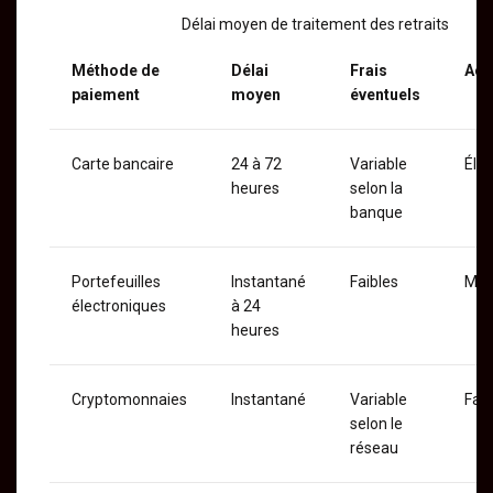
Délai moyen de traitement des retraits
Méthode de
Délai
Frais
Acc
paiement
moyen
éventuels
Carte bancaire
24 à 72
Variable
Éle
heures
selon la
banque
Portefeuilles
Instantané
Faibles
Moy
électroniques
à 24
heures
Cryptomonnaies
Instantané
Variable
Faib
selon le
réseau