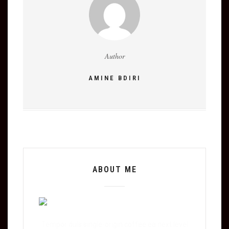
Author
AMINE BDIRI
ABOUT ME
Tempor duis single-origin coffee ea next level