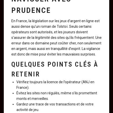
PRUDENCE
En France, la législation sur les jeux d’argent en ligne est
aussi dense qu’un roman de Tolstoï. Seuls certains
opérateurs sont autorisés, et les joueurs doivent
s’assurer de la légitimité des sites qu’ils fréquentent. Une
erreur dans ce domaine peut coûter cher, non seulement
en argent, mais aussi en tranquillité d’esprit. La vigilance
est donc de mise pour éviter les mauvaises surprises.
QUELQUES POINTS CLÉS À
RETENIR
Vérifiez toujours la licence de l’opérateur (ANJ en
France).
Évitez les sites non régulés, même s’ils promettent
monts et merveilles.
Gardez une trace de vos transactions et de votre
activité de jeu.