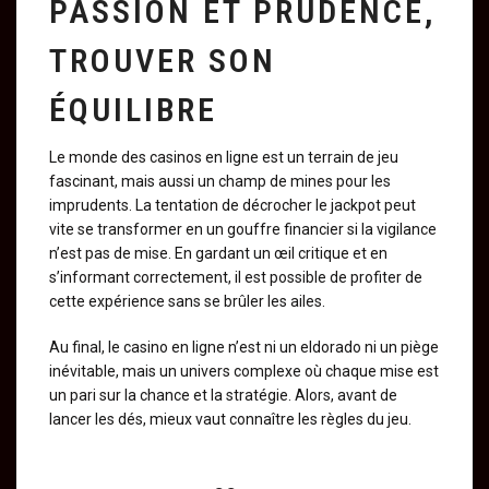
PASSION ET PRUDENCE,
TROUVER SON
ÉQUILIBRE
Le monde des casinos en ligne est un terrain de jeu
fascinant, mais aussi un champ de mines pour les
imprudents. La tentation de décrocher le jackpot peut
vite se transformer en un gouffre financier si la vigilance
n’est pas de mise. En gardant un œil critique et en
s’informant correctement, il est possible de profiter de
cette expérience sans se brûler les ailes.
Au final, le casino en ligne n’est ni un eldorado ni un piège
inévitable, mais un univers complexe où chaque mise est
un pari sur la chance et la stratégie. Alors, avant de
lancer les dés, mieux vaut connaître les règles du jeu.