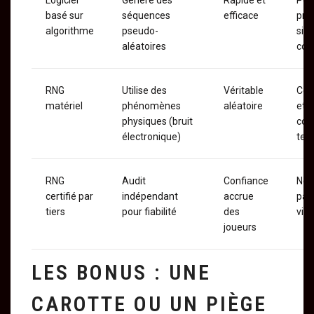
basé sur
séquences
efficace
prév
algorithme
pseudo-
si m
aléatoires
con
RNG
Utilise des
Véritable
Coû
matériel
phénomènes
aléatoire
et
physiques (bruit
com
électronique)
tec
RNG
Audit
Confiance
Ne 
certifié par
indépendant
accrue
pas
tiers
pour fiabilité
des
vict
joueurs
LES BONUS : UNE
CAROTTE OU UN PIÈGE