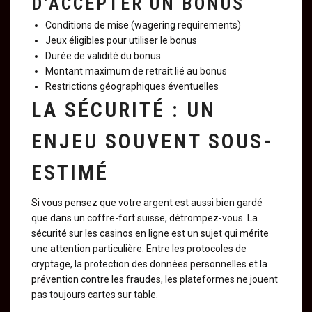
D’ACCEPTER UN BONUS
Conditions de mise (wagering requirements)
Jeux éligibles pour utiliser le bonus
Durée de validité du bonus
Montant maximum de retrait lié au bonus
Restrictions géographiques éventuelles
LA SÉCURITÉ : UN
ENJEU SOUVENT SOUS-
ESTIMÉ
Si vous pensez que votre argent est aussi bien gardé
que dans un coffre-fort suisse, détrompez-vous. La
sécurité sur les casinos en ligne est un sujet qui mérite
une attention particulière. Entre les protocoles de
cryptage, la protection des données personnelles et la
prévention contre les fraudes, les plateformes ne jouent
pas toujours cartes sur table.