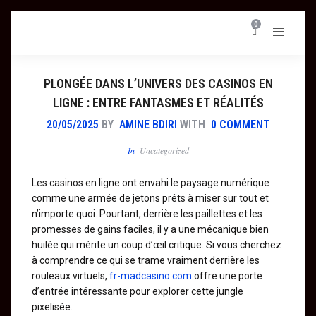
0
PLONGÉE DANS L’UNIVERS DES CASINOS EN
LIGNE : ENTRE FANTASMES ET RÉALITÉS
20/05/2025
BY
AMINE BDIRI
WITH
0 COMMENT
In
Uncategorized
Les casinos en ligne ont envahi le paysage numérique
comme une armée de jetons prêts à miser sur tout et
n’importe quoi. Pourtant, derrière les paillettes et les
promesses de gains faciles, il y a une mécanique bien
huilée qui mérite un coup d’œil critique. Si vous cherchez
à comprendre ce qui se trame vraiment derrière les
rouleaux virtuels,
fr-madcasino.com
offre une porte
d’entrée intéressante pour explorer cette jungle
pixelisée.