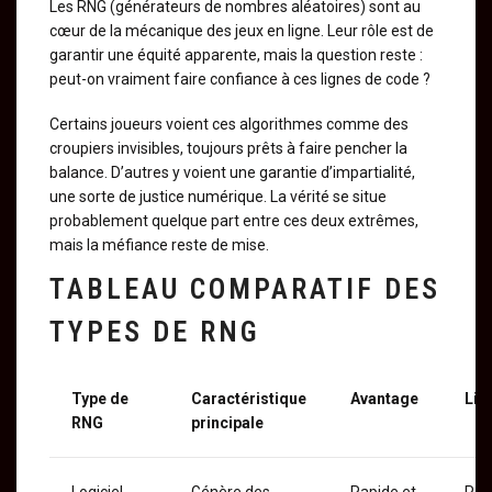
Les RNG (générateurs de nombres aléatoires) sont au
cœur de la mécanique des jeux en ligne. Leur rôle est de
garantir une équité apparente, mais la question reste :
peut-on vraiment faire confiance à ces lignes de code ?
Certains joueurs voient ces algorithmes comme des
croupiers invisibles, toujours prêts à faire pencher la
balance. D’autres y voient une garantie d’impartialité,
une sorte de justice numérique. La vérité se situe
probablement quelque part entre ces deux extrêmes,
mais la méfiance reste de mise.
TABLEAU COMPARATIF DES
TYPES DE RNG
Type de
Caractéristique
Avantage
Lim
RNG
principale
Logiciel
Génère des
Rapide et
Peu