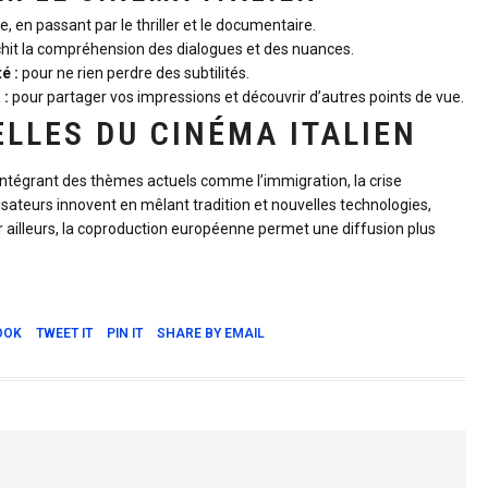
 en passant par le thriller et le documentaire.
chit la compréhension des dialogues et des nuances.
é :
pour ne rien perdre des subtilités.
 :
pour partager vos impressions et découvrir d’autres points de vue.
LLES DU CINÉMA ITALIEN
intégrant des thèmes actuels comme l’immigration, la crise
sateurs innovent en mêlant tradition et nouvelles technologies,
Par ailleurs, la coproduction européenne permet une diffusion plus
OOK
TWEET IT
PIN IT
SHARE BY EMAIL