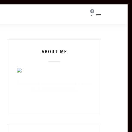
0
ABOUT ME
Tempor duis single-origin coffee ea next
level ethnic fingerstache.