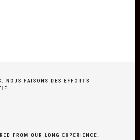
S. NOUS FAISONS DES EFFORTS
TIF
RED FROM OUR LONG EXPERIENCE.