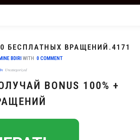
50 БЕСПЛАТНЫХ ВРАЩЕНИЙ.4171
MINE BDIRI
WITH
0 COMMENT
In
Uncategorized
ОЛУЧАЙ BONUS 100% +
РАЩЕНИЙ