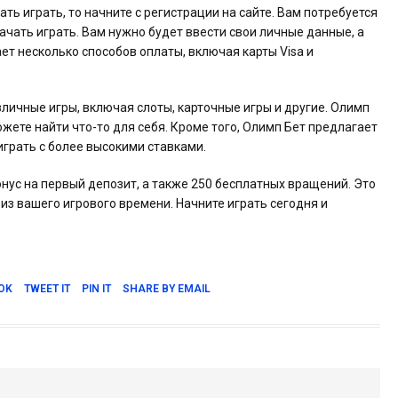
ать играть, то начните с регистрации на сайте. Вам потребуется
начать играть. Вам нужно будет ввести свои личные данные, а
ет несколько способов оплаты, включая карты Visa и
зличные игры, включая слоты, карточные игры и другие. Олимп
жете найти что-то для себя. Кроме того, Олимп Бет предлагает
играть с более высокими ставками.
нус на первый депозит, а также 250 бесплатных вращений. Это
из вашего игрового времени. Начните играть сегодня и
OK
TWEET IT
PIN IT
SHARE BY EMAIL