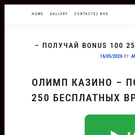
HOME
GALLERY
CONTACTEZ BHD
– ПОЛУЧАЙ BONUS 100 2
16/05/2026
BY
A
ОЛИМП КАЗИНО – П
250 БЕСПЛАТНЫХ В