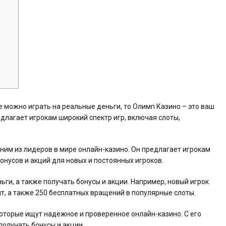
е можно играть на реальные деньги, то Олимп Казино – это ваш
длагает игрокам широкий спектр игр, включая слоты,
дним из лидеров в мире онлайн-казино. Он предлагает игрокам
онусов и акций для новых и постоянных игроков.
ги, а также получать бонусы и акции. Например, новый игрок
т, а также 250 бесплатных вращений в популярные слоты.
которые ищут надежное и проверенное онлайн-казино. С его
олучать бонусы и акции.