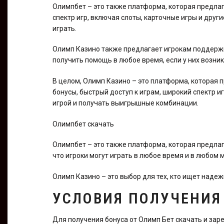
Олимпбет – это также платформа, которая предла
спектр игр, включая слоты, карточные игры и други
играть.
Олимп Казино также предлагает игрокам поддержку,
получить помощь в любое время, если у них возни
В целом, Олимп Казино – это платформа, которая
бонусы, быстрый доступ к играм, широкий спектр и
игрой и получать выигрышные комбинации.
Олимпбет скачать
Олимпбет – это также платформа, которая предлаг
что игроки могут играть в любое время и в любом ме
Олимп Казино – это выбор для тех, кто ищет наде
УСЛОВИЯ ПОЛУЧЕНИЯ
Для получения бонуса от Олимп Бет скачать и зар