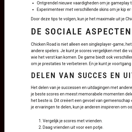
Ontgrendel nieuwe vaardigheden om je gameplay t
Experimenteer met verschillende skins om je kip er u
Door deze tips te volgen, kun je het maximale uit je Ch
DE SOCIALE ASPECTEN
Chicken Road is niet alleen een singleplayer-game; he
andere spelers. Je kunt je scores vergelijken met die v
wie het verst kan komen. De game biedt ook verschill
om je prestaties te verbeteren. En je kunt je voortgang
DELEN VAN SUCCES EN U
Het delen van je successen en uitdagingen met anderen
je beste scores en meest memorabele momenten delen 
het beste is. Dit creëert een gevoel van gemeenschap 
je ervaringen te delen, kun je anderen inspireren om o
Vergelijk je scores met vrienden.
Daag vrienden uit voor een potje.