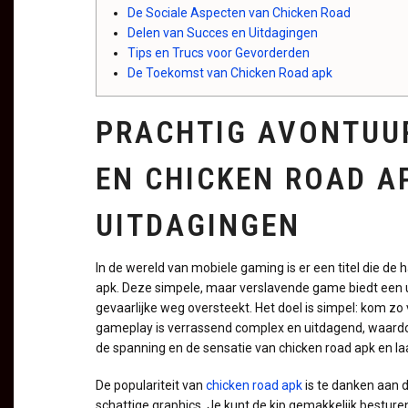
De Sociale Aspecten van Chicken Road
Delen van Succes en Uitdagingen
Tips en Trucs voor Gevorderden
De Toekomst van Chicken Road apk
PRACHTIG AVONTUUR
EN CHICKEN ROAD A
UITDAGINGEN
In de wereld van mobiele gaming is er een titel die de 
apk. Deze simpele, maar verslavende game biedt een un
gevaarlijke weg oversteekt. Het doel is simpel: kom zo
gameplay is verrassend complex en uitdagend, waardoor
de spanning en de sensatie van chicken road apk en laa
De populariteit van
chicken road apk
is te danken aan 
schattige graphics. Je kunt de kip gemakkelijk bestur