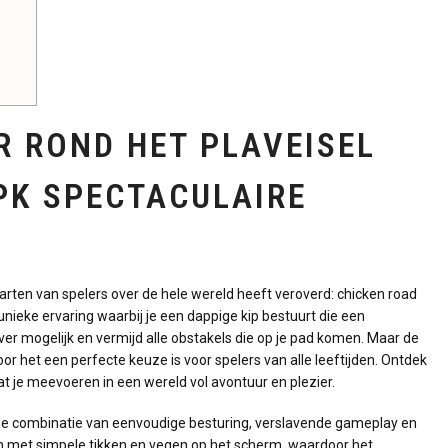
 ROND HET PLAVEISEL
PK SPECTACULAIRE
harten van spelers over de hele wereld heeft veroverd: chicken road
ieke ervaring waarbij je een dappige kip bestuurt die een
 ver mogelijk en vermijd alle obstakels die op je pad komen. Maar de
 het een perfecte keuze is voor spelers van alle leeftijden. Ontdek
t je meevoeren in een wereld vol avontuur en plezier.
de combinatie van eenvoudige besturing, verslavende gameplay en
en met simpele tikken en vegen op het scherm, waardoor het