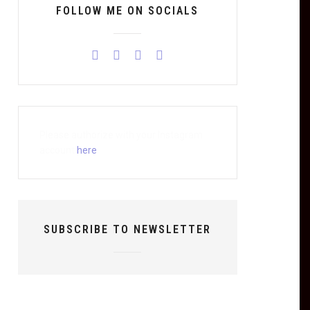
FOLLOW ME ON SOCIALS
Please authorize with your Instagram
account
here
SUBSCRIBE TO NEWSLETTER