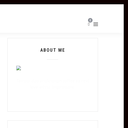
0
ABOUT ME
Tempor duis single-origin coffee ea next
level ethnic fingerstache.