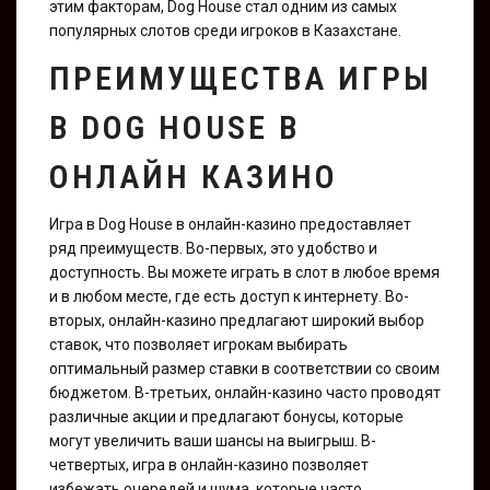
этим факторам, Dog House стал одним из самых
популярных слотов среди игроков в Казахстане.
ПРЕИМУЩЕСТВА ИГРЫ
В DOG HOUSE В
ОНЛАЙН КАЗИНО
Игра в Dog House в онлайн-казино предоставляет
ряд преимуществ. Во-первых, это удобство и
доступность. Вы можете играть в слот в любое время
и в любом месте, где есть доступ к интернету. Во-
вторых, онлайн-казино предлагают широкий выбор
ставок, что позволяет игрокам выбирать
оптимальный размер ставки в соответствии со своим
бюджетом. В-третьих, онлайн-казино часто проводят
различные акции и предлагают бонусы, которые
могут увеличить ваши шансы на выигрыш. В-
четвертых, игра в онлайн-казино позволяет
избежать очередей и шума, которые часто