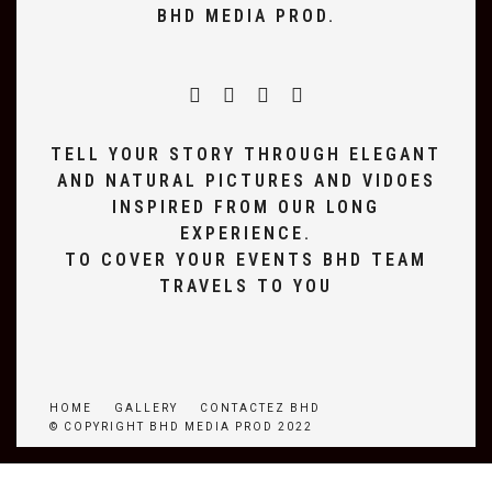
BHD MEDIA PROD.
TELL YOUR STORY THROUGH ELEGANT
AND NATURAL PICTURES AND VIDOES
INSPIRED FROM OUR LONG
EXPERIENCE.
TO COVER YOUR EVENTS BHD TEAM
TRAVELS TO YOU
HOME
GALLERY
CONTACTEZ BHD
© COPYRIGHT BHD MEDIA PROD 2022