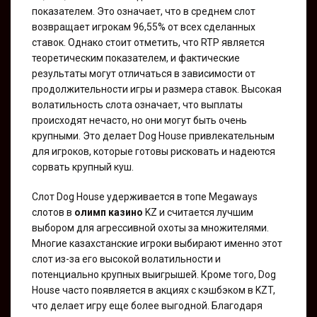
показателем. Это означает, что в среднем слот
возвращает игрокам 96,55% от всех сделанных
ставок. Однако стоит отметить, что RTP является
теоретическим показателем, и фактические
результаты могут отличаться в зависимости от
продолжительности игры и размера ставок. Высокая
волатильность слота означает, что выплаты
происходят нечасто, но они могут быть очень
крупными. Это делает Dog House привлекательным
для игроков, которые готовы рисковать и надеются
сорвать крупный куш.
Слот Dog House удерживается в топе Megaways
слотов в
олимп казино
KZ и считается лучшим
выбором для агрессивной охоты за множителями.
Многие казахстанские игроки выбирают именно этот
слот из-за его высокой волатильности и
потенциально крупных выигрышей. Кроме того, Dog
House часто появляется в акциях с кэшбэком в KZT,
что делает игру еще более выгодной. Благодаря