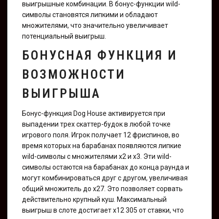
выигрышные комбинации. В бонус-функции wild-
символы становятся липкими и обладают
множителями, что значительно увеличивает
потенциальный выигрыш.
БОНУСНАЯ ФУНКЦИЯ И
ВОЗМОЖНОСТИ
ВЫИГРЫША
Бонус-функция Dog House активируется при
выпадении трех скаттер-будок в любой точке
игрового поля. Игрок получает 12 фриспинов, во
время которых на барабанах появляются липкие
wild-символы с множителями x2 и x3. Эти wild-
символы остаются на барабанах до конца раунда и
могут комбинироваться друг с другом, увеличивая
общий множитель до x27. Это позволяет сорвать
действительно крупный куш. Максимальный
выигрыш в слоте достигает x12 305 от ставки, что