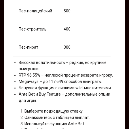
Пес-полицейский
500
Пес-строитель
400
Пес-пират
300
Высокая волатильность – редкие, но крупные
выигрыши.
RTP 96,55% – неплохой процент возврата игроку.
Megaways – до 117 649 способов выиграть.
Бонусная функция с липкими wild-множителями.
Ante Bet и Buy Feature – дополнительные опции
для игры.
Выберите подходящую ставку.
Ознакомьтесь с таблицей выплат.
Используйте функцию Ante Bet.