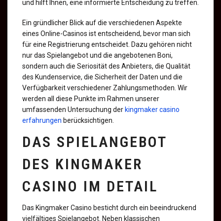
und hilft Ihnen, eine informierte Entscheidung zu treffen.
Ein gründlicher Blick auf die verschiedenen Aspekte
eines Online-Casinos ist entscheidend, bevor man sich
für eine Registrierung entscheidet. Dazu gehören nicht
nur das Spielangebot und die angebotenen Boni,
sondern auch die Seriosität des Anbieters, die Qualität
des Kundenservice, die Sicherheit der Daten und die
Verfügbarkeit verschiedener Zahlungsmethoden. Wir
werden all diese Punkte im Rahmen unserer
umfassenden Untersuchung der
kingmaker casino
erfahrungen
berücksichtigen.
DAS SPIELANGEBOT
DES KINGMAKER
CASINO IM DETAIL
Das Kingmaker Casino besticht durch ein beeindruckend
vielfältiges Spielangebot. Neben klassischen