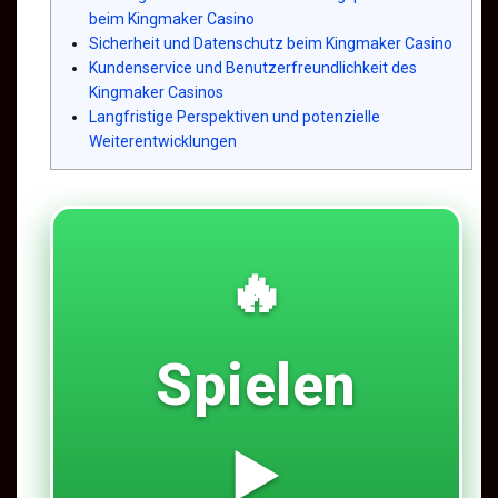
beim Kingmaker Casino
Sicherheit und Datenschutz beim Kingmaker Casino
Kundenservice und Benutzerfreundlichkeit des
Kingmaker Casinos
Langfristige Perspektiven und potenzielle
Weiterentwicklungen
🔥
Spielen
▶️