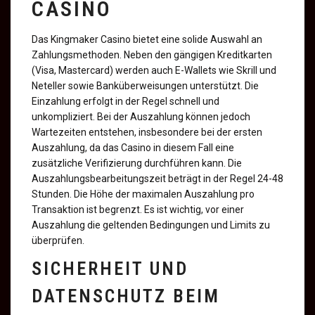
CASINO
Das Kingmaker Casino bietet eine solide Auswahl an
Zahlungsmethoden. Neben den gängigen Kreditkarten
(Visa, Mastercard) werden auch E-Wallets wie Skrill und
Neteller sowie Banküberweisungen unterstützt. Die
Einzahlung erfolgt in der Regel schnell und
unkompliziert. Bei der Auszahlung können jedoch
Wartezeiten entstehen, insbesondere bei der ersten
Auszahlung, da das Casino in diesem Fall eine
zusätzliche Verifizierung durchführen kann. Die
Auszahlungsbearbeitungszeit beträgt in der Regel 24-48
Stunden. Die Höhe der maximalen Auszahlung pro
Transaktion ist begrenzt. Es ist wichtig, vor einer
Auszahlung die geltenden Bedingungen und Limits zu
überprüfen.
SICHERHEIT UND
DATENSCHUTZ BEIM