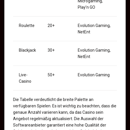
Microgaming,
Play’n GO
Roulette
20+
Evolution Gaming,
NetEnt
Blackjack
30+
Evolution Gaming,
NetEnt
Live-
50+
Evolution Gaming
Casino
Die Tabelle verdeutlicht die breite Palette an
verfügbaren Spielen. Es ist wichtig zu beachten, dass die
genaue Anzahl variieren kann, da das Casino sein
Angebot regelmäßig aktualisiert. Die Auswahl der
Softwareanbieter garantiert eine hohe Qualität der