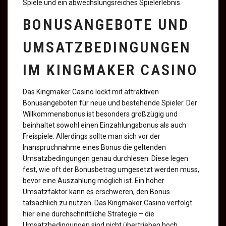
Spiele und ein abwechslungsreiches Spielerlebnis.
BONUSANGEBOTE UND
UMSATZBEDINGUNGEN
IM KINGMAKER CASINO
Das Kingmaker Casino lockt mit attraktiven
Bonusangeboten für neue und bestehende Spieler. Der
Willkommensbonus ist besonders großzügig und
beinhaltet sowohl einen Einzahlungsbonus als auch
Freispiele. Allerdings sollte man sich vor der
Inanspruchnahme eines Bonus die geltenden
Umsatzbedingungen genau durchlesen. Diese legen
fest, wie oft der Bonusbetrag umgesetzt werden muss,
bevor eine Auszahlung möglich ist. Ein hoher
Umsatzfaktor kann es erschweren, den Bonus
tatsächlich zu nutzen. Das Kingmaker Casino verfolgt
hier eine durchschnittliche Strategie – die
Umsatzbedingungen sind nicht übertrieben hoch,