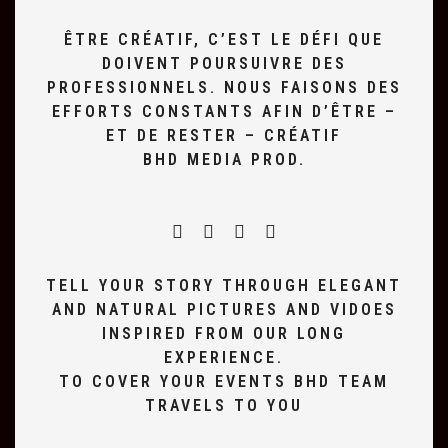
ÊTRE CRÉATIF, C’EST LE DÉFI QUE
DOIVENT POURSUIVRE DES
PROFESSIONNELS. NOUS FAISONS DES
EFFORTS CONSTANTS AFIN D’ÊTRE –
ET DE RESTER – CRÉATIF
BHD MEDIA PROD.
TELL YOUR STORY THROUGH ELEGANT
AND NATURAL PICTURES AND VIDOES
INSPIRED FROM OUR LONG
EXPERIENCE.
TO COVER YOUR EVENTS BHD TEAM
TRAVELS TO YOU