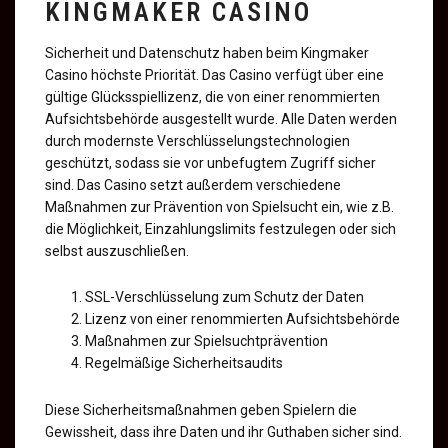
KINGMAKER CASINO
Sicherheit und Datenschutz haben beim Kingmaker
Casino höchste Priorität. Das Casino verfügt über eine
gültige Glücksspiellizenz, die von einer renommierten
Aufsichtsbehörde ausgestellt wurde. Alle Daten werden
durch modernste Verschlüsselungstechnologien
geschützt, sodass sie vor unbefugtem Zugriff sicher
sind. Das Casino setzt außerdem verschiedene
Maßnahmen zur Prävention von Spielsucht ein, wie z.B.
die Möglichkeit, Einzahlungslimits festzulegen oder sich
selbst auszuschließen.
SSL-Verschlüsselung zum Schutz der Daten
Lizenz von einer renommierten Aufsichtsbehörde
Maßnahmen zur Spielsuchtprävention
Regelmäßige Sicherheitsaudits
Diese Sicherheitsmaßnahmen geben Spielern die
Gewissheit, dass ihre Daten und ihr Guthaben sicher sind.