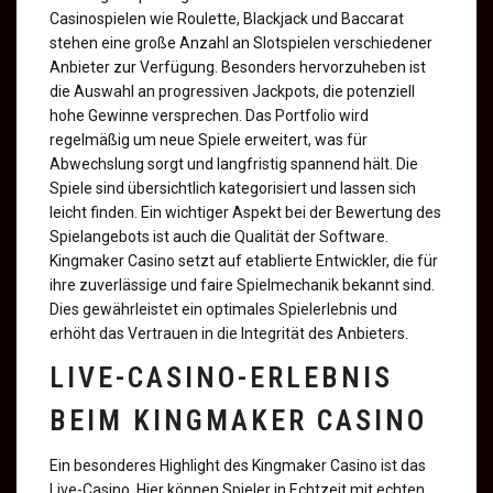
Casinospielen wie Roulette, Blackjack und Baccarat
stehen eine große Anzahl an Slotspielen verschiedener
Anbieter zur Verfügung. Besonders hervorzuheben ist
die Auswahl an progressiven Jackpots, die potenziell
hohe Gewinne versprechen. Das Portfolio wird
regelmäßig um neue Spiele erweitert, was für
Abwechslung sorgt und langfristig spannend hält. Die
Spiele sind übersichtlich kategorisiert und lassen sich
leicht finden. Ein wichtiger Aspekt bei der Bewertung des
Spielangebots ist auch die Qualität der Software.
Kingmaker Casino setzt auf etablierte Entwickler, die für
ihre zuverlässige und faire Spielmechanik bekannt sind.
Dies gewährleistet ein optimales Spielerlebnis und
erhöht das Vertrauen in die Integrität des Anbieters.
LIVE-CASINO-ERLEBNIS
BEIM KINGMAKER CASINO
Ein besonderes Highlight des Kingmaker Casino ist das
Live-Casino. Hier können Spieler in Echtzeit mit echten