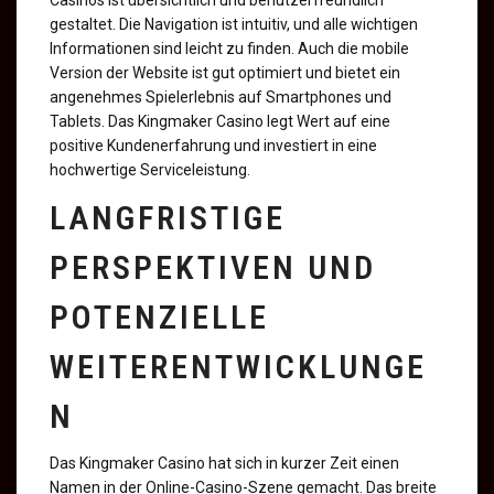
gestaltet. Die Navigation ist intuitiv, und alle wichtigen
Informationen sind leicht zu finden. Auch die mobile
Version der Website ist gut optimiert und bietet ein
angenehmes Spielerlebnis auf Smartphones und
Tablets. Das Kingmaker Casino legt Wert auf eine
positive Kundenerfahrung und investiert in eine
hochwertige Serviceleistung.
LANGFRISTIGE
PERSPEKTIVEN UND
POTENZIELLE
WEITERENTWICKLUNGE
N
Das Kingmaker Casino hat sich in kurzer Zeit einen
Namen in der Online-Casino-Szene gemacht. Das breite