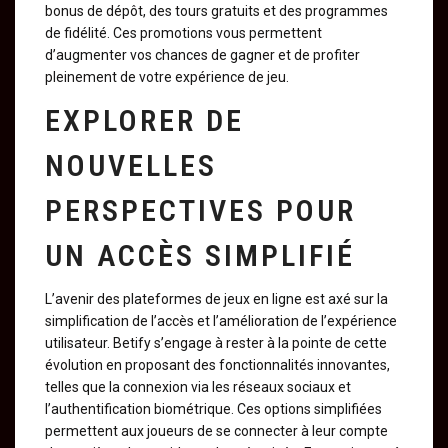
bonus de dépôt, des tours gratuits et des programmes
de fidélité. Ces promotions vous permettent
d’augmenter vos chances de gagner et de profiter
pleinement de votre expérience de jeu.
EXPLORER DE
NOUVELLES
PERSPECTIVES POUR
UN ACCÈS SIMPLIFIÉ
L’avenir des plateformes de jeux en ligne est axé sur la
simplification de l’accès et l’amélioration de l’expérience
utilisateur. Betify s’engage à rester à la pointe de cette
évolution en proposant des fonctionnalités innovantes,
telles que la connexion via les réseaux sociaux et
l’authentification biométrique. Ces options simplifiées
permettent aux joueurs de se connecter à leur compte