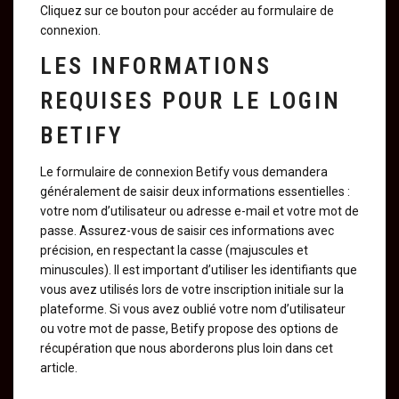
Cliquez sur ce bouton pour accéder au formulaire de
connexion.
LES INFORMATIONS
REQUISES POUR LE LOGIN
BETIFY
Le formulaire de connexion Betify vous demandera
généralement de saisir deux informations essentielles :
votre nom d’utilisateur ou adresse e-mail et votre mot de
passe. Assurez-vous de saisir ces informations avec
précision, en respectant la casse (majuscules et
minuscules). Il est important d’utiliser les identifiants que
vous avez utilisés lors de votre inscription initiale sur la
plateforme. Si vous avez oublié votre nom d’utilisateur
ou votre mot de passe, Betify propose des options de
récupération que nous aborderons plus loin dans cet
article.