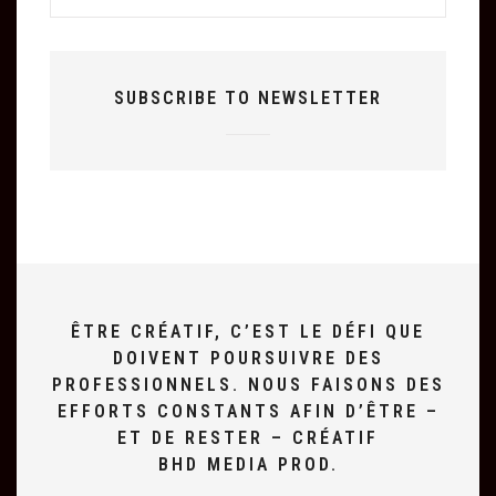
SUBSCRIBE TO NEWSLETTER
ÊTRE CRÉATIF, C’EST LE DÉFI QUE
DOIVENT POURSUIVRE DES
PROFESSIONNELS. NOUS FAISONS DES
EFFORTS CONSTANTS AFIN D’ÊTRE –
ET DE RESTER – CRÉATIF
BHD MEDIA PROD.