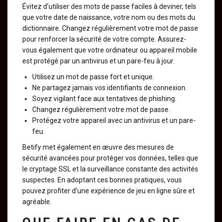
Évitez d’utiliser des mots de passe faciles à deviner, tels
que votre date de naissance, votre nom ou des mots du
dictionnaire. Changez régulièrement votre mot de passe
pour renforcer la sécurité de votre compte. Assurez-
vous également que votre ordinateur ou appareil mobile
est protégé par un antivirus et un pare-feu à jour.
Utilisez un mot de passe fort et unique.
Ne partagez jamais vos identifiants de connexion.
Soyez vigilant face aux tentatives de phishing.
Changez régulièrement votre mot de passe.
Protégez votre appareil avec un antivirus et un pare-
feu.
Betify met également en œuvre des mesures de
sécurité avancées pour protéger vos données, telles que
le cryptage SSL et la surveillance constante des activités
suspectes. En adoptant ces bonnes pratiques, vous
pouvez profiter d’une expérience de jeu en ligne sûre et
agréable.