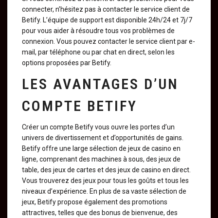
connecter, n’hésitez pas à contacter le service client de
Betify. L’équipe de support est disponible 24h/24 et 7j/7
pour vous aider à résoudre tous vos problèmes de
connexion. Vous pouvez contacter le service client par e-
mail, par téléphone ou par chat en direct, selon les
options proposées par Betify.
LES AVANTAGES D’UN
COMPTE BETIFY
Créer un compte Betify vous ouvre les portes d’un
univers de divertissement et d’opportunités de gains.
Betify offre une large sélection de jeux de casino en
ligne, comprenant des machines à sous, des jeux de
table, des jeux de cartes et des jeux de casino en direct.
Vous trouverez des jeux pour tous les goûts et tous les
niveaux d’expérience. En plus de sa vaste sélection de
jeux, Betify propose également des promotions
attractives, telles que des bonus de bienvenue, des