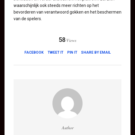
waarschijnlijk ook steeds meer richten op het
bevorderen van verantwoord gokken en het beschermen
van de spelers.
58
Views
FACEBOOK
TWEET IT
PIN IT
SHARE BY EMAIL
Author