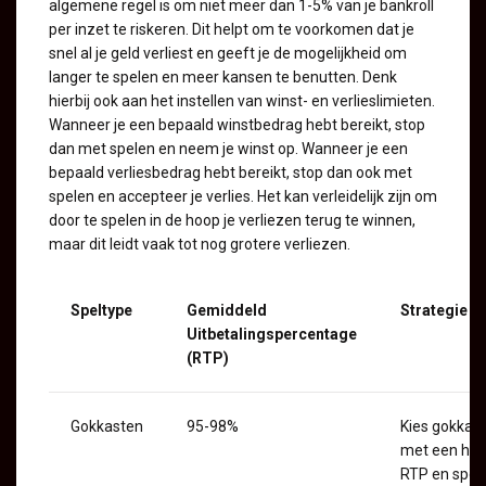
algemene regel is om niet meer dan 1-5% van je bankroll
per inzet te riskeren. Dit helpt om te voorkomen dat je
snel al je geld verliest en geeft je de mogelijkheid om
langer te spelen en meer kansen te benutten. Denk
hierbij ook aan het instellen van winst- en verlieslimieten.
Wanneer je een bepaald winstbedrag hebt bereikt, stop
dan met spelen en neem je winst op. Wanneer je een
bepaald verliesbedrag hebt bereikt, stop dan ook met
spelen en accepteer je verlies. Het kan verleidelijk zijn om
door te spelen in de hoop je verliezen terug te winnen,
maar dit leidt vaak tot nog grotere verliezen.
Speltype
Gemiddeld
Strategie
Uitbetalingspercentage
(RTP)
Gokkasten
95-98%
Kies gokkas
met een ho
RTP en spee