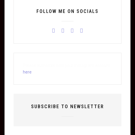
FOLLOW ME ON SOCIALS
Please authorize with your Instagram account
here
SUBSCRIBE TO NEWSLETTER