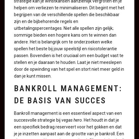
strategie kan je winstkansen aanzienlijk vergroten en je
helpen om verliezen te minimaliseren. Dit begint met het
begrijpen van de verschillende spellen die beschikbaar
zijn en de bijbehorende regels en
uitbetalingspercentages. Niet alle spellen zijn gelijk;
sommige bieden een hogere kans om te winnen dan
andere. Het is belangrijk om te onderzoeken welke
spellen het beste bij jouw speelstijl en risicotolerantie
passen. Bovendien is het cruciaal om een budget vast te
stellen en je daaraan te houden. Laat je niet meeslepen
door de opwinding van het spel en stort niet meer geld in
dan je kunt missen.
BANKROLL MANAGEMENT:
DE BASIS VAN SUCCES
Bankroll management is een essentieel aspect van een
succesvolle strategie bij
vegas hero
. Het houdt in dat je
een specifiek bedrag reserveert voor het gokken en dat
je je inzetten aanpast aan de grootte van je bankroll. Een