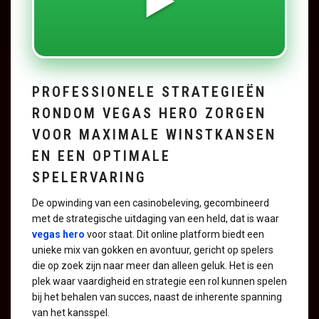
▶️
PROFESSIONELE STRATEGIEËN
RONDOM VEGAS HERO ZORGEN
VOOR MAXIMALE WINSTKANSEN
EN EEN OPTIMALE
SPELERVARING
De opwinding van een casinobeleving, gecombineerd
met de strategische uitdaging van een held, dat is waar
vegas hero
voor staat. Dit online platform biedt een
unieke mix van gokken en avontuur, gericht op spelers
die op zoek zijn naar meer dan alleen geluk. Het is een
plek waar vaardigheid en strategie een rol kunnen spelen
bij het behalen van succes, naast de inherente spanning
van het kansspel.