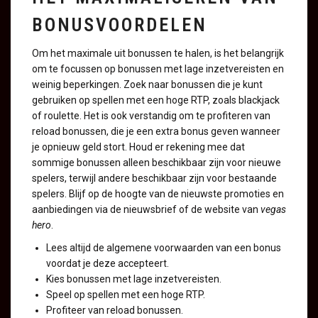
BONUSVOORDELEN
Om het maximale uit bonussen te halen, is het belangrijk
om te focussen op bonussen met lage inzetvereisten en
weinig beperkingen. Zoek naar bonussen die je kunt
gebruiken op spellen met een hoge RTP, zoals blackjack
of roulette. Het is ook verstandig om te profiteren van
reload bonussen, die je een extra bonus geven wanneer
je opnieuw geld stort. Houd er rekening mee dat
sommige bonussen alleen beschikbaar zijn voor nieuwe
spelers, terwijl andere beschikbaar zijn voor bestaande
spelers. Blijf op de hoogte van de nieuwste promoties en
aanbiedingen via de nieuwsbrief of de website van
vegas
hero
.
Lees altijd de algemene voorwaarden van een bonus
voordat je deze accepteert.
Kies bonussen met lage inzetvereisten.
Speel op spellen met een hoge RTP.
Profiteer van reload bonussen.