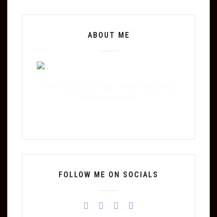
ABOUT ME
Tempor duis single-origin coffee ea next level
ethnic fingerstache.
FOLLOW ME ON SOCIALS