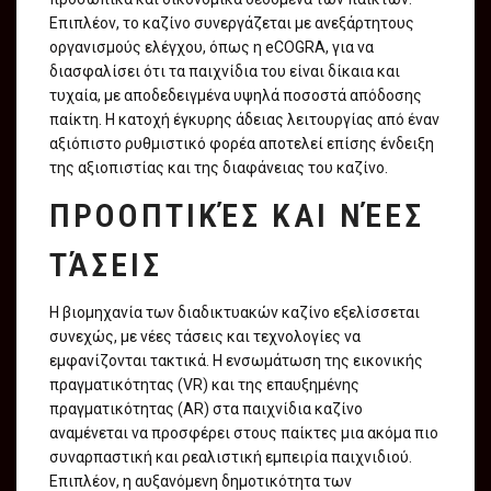
Επιπλέον, το καζίνο συνεργάζεται με ανεξάρτητους
οργανισμούς ελέγχου, όπως η eCOGRA, για να
διασφαλίσει ότι τα παιχνίδια του είναι δίκαια και
τυχαία, με αποδεδειγμένα υψηλά ποσοστά απόδοσης
παίκτη. Η κατοχή έγκυρης άδειας λειτουργίας από έναν
αξιόπιστο ρυθμιστικό φορέα αποτελεί επίσης ένδειξη
της αξιοπιστίας και της διαφάνειας του καζίνο.
ΠΡΟΟΠΤΙΚΈΣ ΚΑΙ ΝΈΕΣ
ΤΆΣΕΙΣ
Η βιομηχανία των διαδικτυακών καζίνο εξελίσσεται
συνεχώς, με νέες τάσεις και τεχνολογίες να
εμφανίζονται τακτικά. Η ενσωμάτωση της εικονικής
πραγματικότητας (VR) και της επαυξημένης
πραγματικότητας (AR) στα παιχνίδια καζίνο
αναμένεται να προσφέρει στους παίκτες μια ακόμα πιο
συναρπαστική και ρεαλιστική εμπειρία παιχνιδιού.
Επιπλέον, η αυξανόμενη δημοτικότητα των