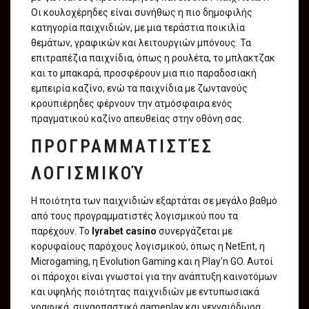
Οι κουλοχέρηδες είναι συνήθως η πιο δημοφιλής
κατηγορία παιχνιδιών, με μια τεράστια ποικιλία
θεμάτων, γραφικών και λειτουργιών μπόνους. Τα
επιτραπέζια παιχνίδια, όπως η ρουλέτα, το μπλακτζακ
και το μπακαρά, προσφέρουν μια πιο παραδοσιακή
εμπειρία καζίνο, ενώ τα παιχνίδια με ζωντανούς
κρουπιέρηδες φέρνουν την ατμόσφαιρα ενός
πραγματικού καζίνο απευθείας στην οθόνη σας.
ΠΡΟΓΡΑΜΜΑΤΙΣΤΈΣ
ΛΟΓΙΣΜΙΚΟΎ
Η ποιότητα των παιχνιδιών εξαρτάται σε μεγάλο βαθμό
από τους προγραμματιστές λογισμικού που τα
παρέχουν. Το
lyrabet casino
συνεργάζεται με
κορυφαίους παρόχους λογισμικού, όπως η NetEnt, η
Microgaming, η Evolution Gaming και η Play'n GO. Αυτοί
οι πάροχοι είναι γνωστοί για την ανάπτυξη καινοτόμων
και υψηλής ποιότητας παιχνιδιών με εντυπωσιακά
γραφικά, συναρπαστικό gameplay και γενναιόδωρα