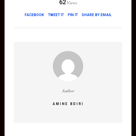
62
Views
FACEBOOK
TWEET IT
PIN IT
SHARE BY EMAIL
Author
AMINE BDIRI