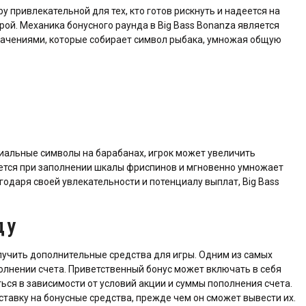
у привлекательной для тех, кто готов рискнуть и надеется на
ой. Механика бонусного раунда в Big Bass Bonanza является
начениями, которые собирает символ рыбака, умножая общую
иальные символы на барабанах, игрок может увеличить
уется при заполнении шкалы фриспинов и мгновенно умножает
одаря своей увлекательности и потенциалу выплат, Big Bass
ду
олучить дополнительные средства для игры. Одним из самых
олнении счета. Приветственный бонус может включать в себя
ся в зависимости от условий акции и суммы пополнения счета.
тавку на бонусные средства, прежде чем он сможет вывести их.