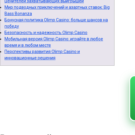
ценителей захватывающих выигрышей
Мир подводных приключений и азартных ставок: Big
Bass Bonanza
Бонусная политика Olimp Casino: больше шансов на
победу
Безопасность и надежность Olimp Casino
Мобильная версия Olimp Casino: играйте в любое
время и в любом месте
Перспективы развития Olimp Casino и
инновационные решения