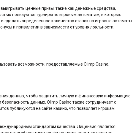
и выигрывать ценные призы, такие как денежные средства,
ностью пользуются турниры по игровым автоматам, в которых
т и сделать определенное количество ставок на игровые автоматы.
онусы и привилегии в зависимости от уровня лояльности.
ьзовать возможности, предоставляемые Olimp Casino.
вания данных, чтобы защитить личную и финансовую информацию
 безопасность данных. Olimp Casino также сотрудничает с
тов публикуются на сайте казино, что позволяет игрокам
 международным стандартам качества. Лицензия является
ается строгой политики конфиденциальности, которая не