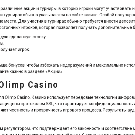
 различные акции и турниры, в которых игроки могут участвовать 
 и турнирах обычно указываются на сайте казино. Особой популяр
ые места. Для участия в турнирах обычно требуется внести депози
остоянных игроков, которая позволяет получать дополнительные б
ждую сделанную ставку.
ы.
олучает игрок.
ыша бонусов, чтобы избежать недоразумений и максимально испол
айте казино в разделе «Акции».
Olimp Casino
я Olimp Casino. Казино использует передовые технологии шифро
 защищены протоколом SSL, что гарантирует конфиденциальность и
ют честность и прозрачность игрового процесса. Результаты ауди
м регулятором, что подтверждает его законность и соответствие
ельством и придерживается честной игры. Казино также придержив