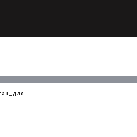
тан_для