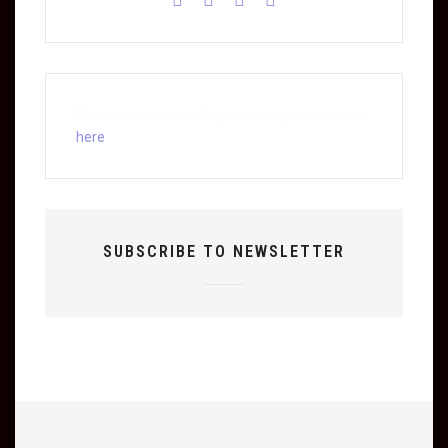
Please authorize with your Instagram account
here
SUBSCRIBE TO NEWSLETTER