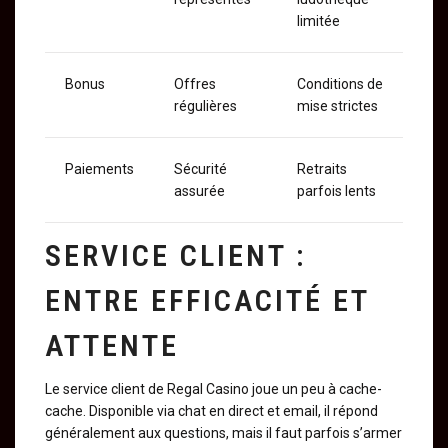
limitée
Bonus
Offres
Conditions de
régulières
mise strictes
Paiements
Sécurité
Retraits
assurée
parfois lents
SERVICE CLIENT :
ENTRE EFFICACITÉ ET
ATTENTE
Le service client de Regal Casino joue un peu à cache-
cache. Disponible via chat en direct et email, il répond
généralement aux questions, mais il faut parfois s’armer