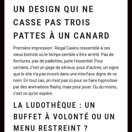
UN DESIGN QUI NE
CASSE PAS TROIS
PATTES À UN CANARD
Première impression : Regal Casino ressemble à ces
vieux bistrots où le temps semble s’être arrêté. Pas de
fioritures, pas de paillettes, juste l’essentiel. Pour
certains, c’est un gage de sérieux, pour d’autres, un signe
que le site n’a pas investi dans une interface digne de ce
nom. En tout cas, on n’est pas ici pour se faire hypnotiser
par des animations flashy, mais pour jouer. Ou du moins,
c’est ce qu’on espère.
LA LUDOTHÈQUE : UN
BUFFET À VOLONTÉ OU UN
MENU RESTREINT ?