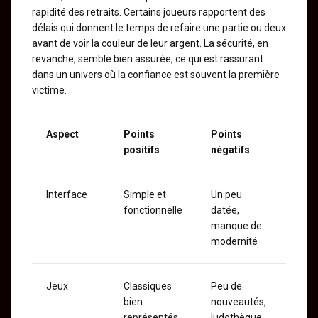
rapidité des retraits. Certains joueurs rapportent des
délais qui donnent le temps de refaire une partie ou deux
avant de voir la couleur de leur argent. La sécurité, en
revanche, semble bien assurée, ce qui est rassurant
dans un univers où la confiance est souvent la première
victime.
Aspect
Points
Points
positifs
négatifs
Interface
Simple et
Un peu
fonctionnelle
datée,
manque de
modernité
Jeux
Classiques
Peu de
bien
nouveautés,
représentés
ludothèque