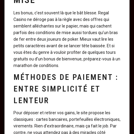
Les bonus, c’est souvent là que le bât blesse. Regal
Casino ne déroge pas à la règle avec des offres qui
semblent alléchantes sur le papier, mais qui cachent
parfois des conditions de mise aussi tordues qu’un bras
de fer entre deux joueurs de poker. Mieux vaut lire les
petits caractères avant de se lancer tête baissée. Et si
vous êtes du genre à vouloir profiter de quelques tours
gratuits ou d’un bonus de bienvenue, préparez-vous à un
marathon de conditions.
MÉTHODES DE PAIEMENT :
ENTRE SIMPLICITÉ ET
LENTEUR
Pour déposer et retirer vos gains, le site propose les
classiques : cartes bancaires, portefeuilles électroniques,
virements. Rien d’extraordinaire, mais ça fait le job. Par
contre, ne vous attendez pas à des miracles côté