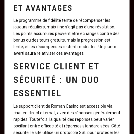
ET AVANTAGES
Le programme de fidélité tente de récompenser les
joueurs réguliers, mais il ne s’agit pas d’une révolution.
Les points accumulés peuvent être échangés contre des
bonus ou des tours gratuits, mais la progression est
lente, et les récompenses restent modestes. Un joueur
averti saura relativiser ces avantages.
SERVICE CLIENT ET
SÉCURITÉ : UN DUO
ESSENTIEL
Le support client de Roman Casino est accessible via
chat en direct et email, avec des réponses généralement
rapides. Toutefois, la qualité des réponses peut varier,
oscillant entre efficacité et réponses standardisées. Côté
sécurité, le site utilise un protocole SSL pour protéger les