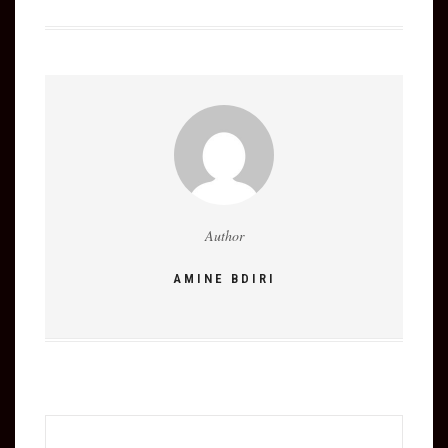
Author
AMINE BDIRI