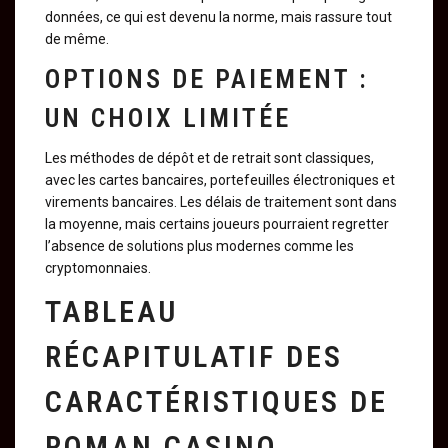
données, ce qui est devenu la norme, mais rassure tout
de même.
OPTIONS DE PAIEMENT :
UN CHOIX LIMITÉE
Les méthodes de dépôt et de retrait sont classiques,
avec les cartes bancaires, portefeuilles électroniques et
virements bancaires. Les délais de traitement sont dans
la moyenne, mais certains joueurs pourraient regretter
l’absence de solutions plus modernes comme les
cryptomonnaies.
TABLEAU
RÉCAPITULATIF DES
CARACTÉRISTIQUES DE
ROMAN CASINO