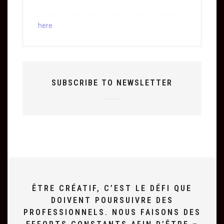
Please authorize with your Instagram account
here
SUBSCRIBE TO NEWSLETTER
ÊTRE CRÉATIF, C’EST LE DÉFI QUE
DOIVENT POURSUIVRE DES
PROFESSIONNELS. NOUS FAISONS DES