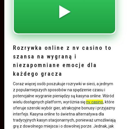
▶️
Rozrywka online z nv casino to
szansa na wygraną i
niezapomniane emocje dla
każdego gracza
Coraz więcej osób poszukuje rozrywki w sieci, a jednym
z popularniejszych sposobów na spędzenie czasu i
potencjalne wygranie pieniędzy są kasyna online. Wśród
wielu dostępnych platform, wyróżnia się
nv casino
, które
oferuje szeroki wybór gier, atrakcyjne bonusy i przyjazny
interfejs. Kasyna online to świetna alternatywa dla
tradycyjnych kasyn stacjonarnych, ponieważ umożliwiają
grę z dowolnego miejsca i o dowolnej porze. Jednak, jak