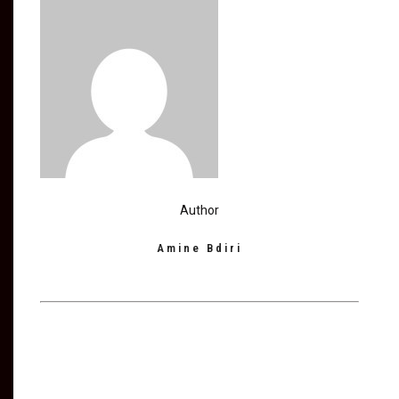
Author
Amine Bdiri