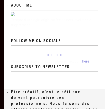
ABOUT ME
Tempor duis single-origin coffee ea next level ethnic
fingerstache.
FOLLOW ME ON SOCIALS
Please authorize with your Instagram account
here
SUBSCRIBE TO NEWSLETTER
Être créatif, c’est le défi que
doivent poursuivre des
professionnels. Nous faisons des