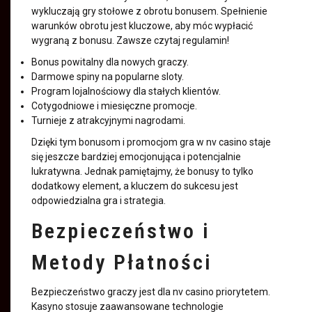
wykluczają gry stołowe z obrotu bonusem. Spełnienie
warunków obrotu jest kluczowe, aby móc wypłacić
wygraną z bonusu. Zawsze czytaj regulamin!
Bonus powitalny dla nowych graczy.
Darmowe spiny na popularne sloty.
Program lojalnościowy dla stałych klientów.
Cotygodniowe i miesięczne promocje.
Turnieje z atrakcyjnymi nagrodami.
Dzięki tym bonusom i promocjom gra w nv casino staje
się jeszcze bardziej emocjonująca i potencjalnie
lukratywna. Jednak pamiętajmy, że bonusy to tylko
dodatkowy element, a kluczem do sukcesu jest
odpowiedzialna gra i strategia.
Bezpieczeństwo i
Metody Płatności
Bezpieczeństwo graczy jest dla nv casino priorytetem.
Kasyno stosuje zaawansowane technologie