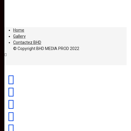
Home
Gallery
Contactez BHD
© Copyright BHD MEDIA PROD 2022