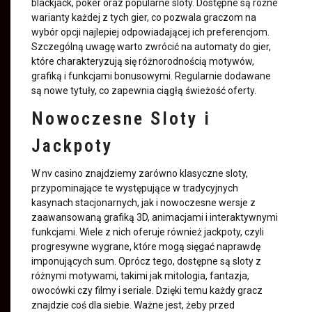
blackjack, poker oraz popularne sloty. Dostępne są różne
warianty każdej z tych gier, co pozwala graczom na
wybór opcji najlepiej odpowiadającej ich preferencjom.
Szczególną uwagę warto zwrócić na automaty do gier,
które charakteryzują się różnorodnością motywów,
grafiką i funkcjami bonusowymi. Regularnie dodawane
są nowe tytuły, co zapewnia ciągłą świeżość oferty.
Nowoczesne Sloty i
Jackpoty
W nv casino znajdziemy zarówno klasyczne sloty,
przypominające te występujące w tradycyjnych
kasynach stacjonarnych, jak i nowoczesne wersje z
zaawansowaną grafiką 3D, animacjami i interaktywnymi
funkcjami. Wiele z nich oferuje również jackpoty, czyli
progresywne wygrane, które mogą sięgać naprawdę
imponujących sum. Oprócz tego, dostępne są sloty z
różnymi motywami, takimi jak mitologia, fantazja,
owocówki czy filmy i seriale. Dzięki temu każdy gracz
znajdzie coś dla siebie. Ważne jest, żeby przed