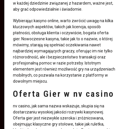
w każdej dziedzinie związanej z hazardem, ważne jest,
aby grać odpowiedzialnie i świadomie.
Wybierając kasyno online, warto zwrócić uwagę na kilka
kluczowych aspektów, takich jak licencja, sposób
płatności, obsługa klienta i oczywiście, bogata oferta
gier. Nowoczesne kasyna, takie jak to o nazwie, o której
mówimy, starają się spełniać oczekiwania nawet
najbardziej wymagających graczy, oferując im nie tylko
różnorodność, ale i bezpieczeństwo transakcji oraz
profesjonalną pomoc w razie potrzeby. Istotnym
elementem jest również możliwość gry na urządzeniach
mobilnych, co pozwala na korzystanie z platformy w
dowolnym miejscu.
Oferta Gier w nv casino
nv casino, jak sama nazwa wskazuje, skupia się na
dostarczaniu wysokiej jakości rozrywki kasynowej.
Oferta gier jest niezwykle szeroka i zróżnicowana,
obejmując klasyczne gry stołowe, takie jak ruletka,