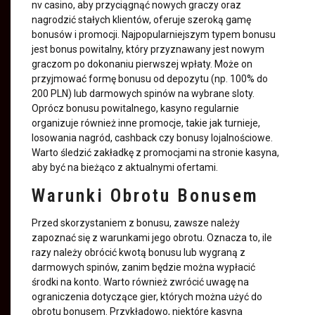
nv casino, aby przyciągnąć nowych graczy oraz
nagrodzić stałych klientów, oferuje szeroką gamę
bonusów i promocji. Najpopularniejszym typem bonusu
jest bonus powitalny, który przyznawany jest nowym
graczom po dokonaniu pierwszej wpłaty. Może on
przyjmować formę bonusu od depozytu (np. 100% do
200 PLN) lub darmowych spinów na wybrane sloty.
Oprócz bonusu powitalnego, kasyno regularnie
organizuje również inne promocje, takie jak turnieje,
losowania nagród, cashback czy bonusy lojalnościowe.
Warto śledzić zakładkę z promocjami na stronie kasyna,
aby być na bieżąco z aktualnymi ofertami.
Warunki Obrotu Bonusem
Przed skorzystaniem z bonusu, zawsze należy
zapoznać się z warunkami jego obrotu. Oznacza to, ile
razy należy obrócić kwotą bonusu lub wygraną z
darmowych spinów, zanim będzie można wypłacić
środki na konto. Warto również zwrócić uwagę na
ograniczenia dotyczące gier, których można użyć do
obrotu bonusem. Przykładowo, niektóre kasyna