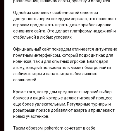
развлечений, включая слоты, рулетку и блэкджек.
Одной из ключевых особенностей является
доступность через покердом зеркало, что позволяет
игрокам продолжать играть даже при блокировке
основного сайта. Это делает платформу надежной и
стабильной в любых условиях.
Официальный сайт покердом отличается интуитивно
понятным интерфейсом, который подходит как для
новичков, так и для опытных игроков. Благодаря
этому, каждый пользователь может быстро найти
любимые игры и начать играть без лишних
сложностей.
Кроме того, покер дом предлагает широкий выбор
бонусов и акций, которые делают игровой процесс
еще более увлекательным. Регулярные турниры и
розыгрыши призов добавляют азарта и привлекают
новых участников.
Таким образом, pokerdom сочетает в себе