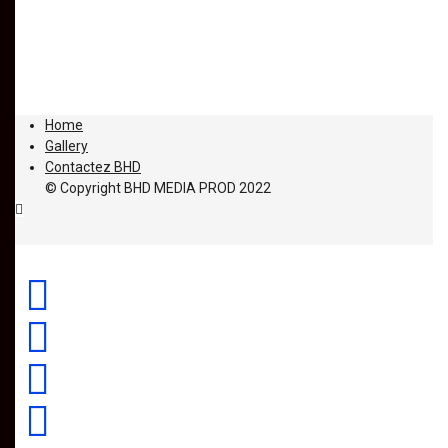
Home
Gallery
Contactez BHD
© Copyright BHD MEDIA PROD 2022