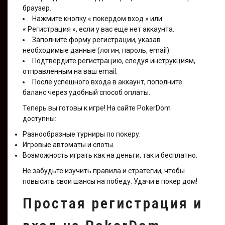
браузер.
Нажмите кнопку « покердом вход » или
« Регистрация », если у вас еще нет аккаунта.
Заполните форму регистрации, указав
необходимые данные (логин, пароль, email).
Подтвердите регистрацию, следуя инструкциям,
отправленным на ваш email.
После успешного входа в аккаунт, пополните
баланс через удобный способ оплаты.
Теперь вы готовы к игре! На сайте PokerDom
доступны:
Разнообразные турниры по покеру.
Игровые автоматы и слоты.
Возможность играть как на деньги, так и бесплатно.
Не забудьте изучить правила и стратегии, чтобы
повысить свои шансы на победу. Удачи в покер дом!
Простая регистрация и