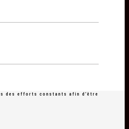
ns des efforts constants afin d’être