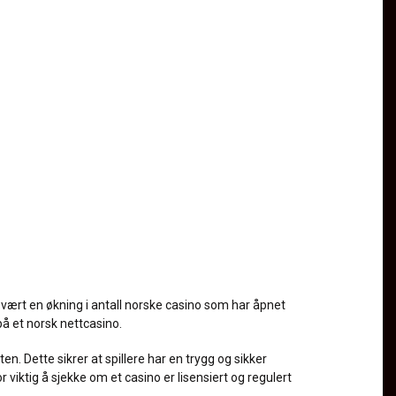
 vært en økning i antall norske casino som har åpnet
på et norsk nettcasino.
n. Dette sikrer at spillere har en trygg og sikker
 viktig å sjekke om et casino er lisensiert og regulert