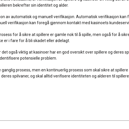
pilleren bekrefter sin identitet og alder.
on av automatisk og manuell verifikasjon. Automatisk verifikasjon kan
manuell verifikasjon kan foregå gjennom kontakt med kasinoets kundeserv
sess for å sikre at spillere er gamle nok til å spille, men også for å sikre 
ikke er i fare for å bli skadet eller ødelagt.
er det også viktig at kasinoer har en god oversikt over spillere og deres 
dentifisere potensielle problem.
e ganglig prosess, men en kontinuerlig prosess som skal sikre at spillere
deres spilvaner, og skal alltid verifisere identiteten og alderen til spillere