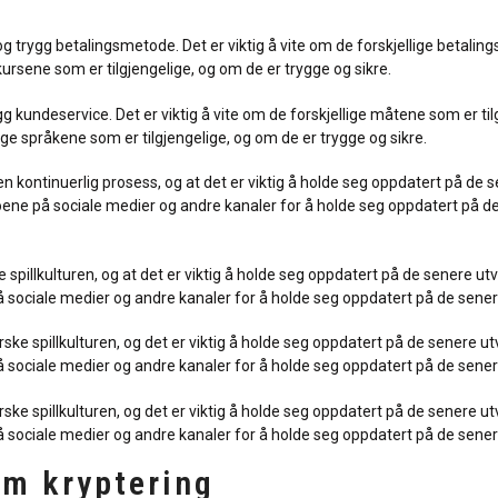
 og trygg betalingsmetode. Det er viktig å vite om de forskjellige betali
akursene som er tilgjengelige, og om de er trygge og sikre.
ygg kundeservice. Det er viktig å vite om de forskjellige måtene som er t
lige språkene som er tilgjengelige, og om de er trygge og sikre.
n kontinuerlig prosess, og at det er viktig å holde seg oppdatert på de
inoene på sociale medier og andre kanaler for å holde seg oppdatert på d
ske spillkulturen, og at det er viktig å holde seg oppdatert på de senere 
 på sociale medier og andre kanaler for å holde seg oppdatert på de sene
ske spillkulturen, og det er viktig å holde seg oppdatert på de senere u
 på sociale medier og andre kanaler for å holde seg oppdatert på de sene
ske spillkulturen, og det er viktig å holde seg oppdatert på de senere u
 på sociale medier og andre kanaler for å holde seg oppdatert på de sene
om kryptering