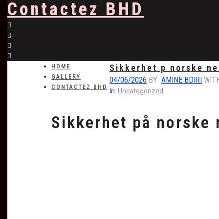
Contactez BHD
Sikkerhet p norske ne
HOME
GALLERY
04/06/2026
BY
AMINE BDIRI
WI
CONTACTEZ BHD
In
Uncategorized
Sikkerhet på norske 