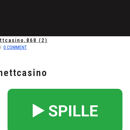
ttcasino.868 (2)
TH
0 COMMENT
nettcasino
▶️ SPILLE