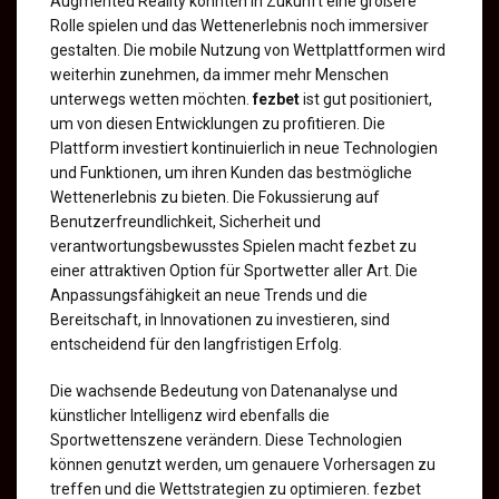
Augmented Reality könnten in Zukunft eine größere
Rolle spielen und das Wettenerlebnis noch immersiver
gestalten. Die mobile Nutzung von Wettplattformen wird
weiterhin zunehmen, da immer mehr Menschen
unterwegs wetten möchten.
fezbet
ist gut positioniert,
um von diesen Entwicklungen zu profitieren. Die
Plattform investiert kontinuierlich in neue Technologien
und Funktionen, um ihren Kunden das bestmögliche
Wettenerlebnis zu bieten. Die Fokussierung auf
Benutzerfreundlichkeit, Sicherheit und
verantwortungsbewusstes Spielen macht fezbet zu
einer attraktiven Option für Sportwetter aller Art. Die
Anpassungsfähigkeit an neue Trends und die
Bereitschaft, in Innovationen zu investieren, sind
entscheidend für den langfristigen Erfolg.
Die wachsende Bedeutung von Datenanalyse und
künstlicher Intelligenz wird ebenfalls die
Sportwettenszene verändern. Diese Technologien
können genutzt werden, um genauere Vorhersagen zu
treffen und die Wettstrategien zu optimieren. fezbet