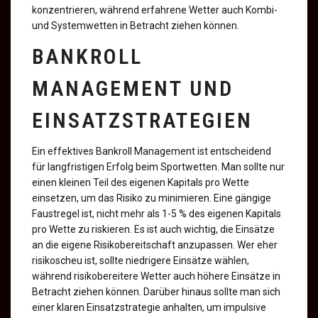
konzentrieren, während erfahrene Wetter auch Kombi-
und Systemwetten in Betracht ziehen können.
BANKROLL
MANAGEMENT UND
EINSATZSTRATEGIEN
Ein effektives Bankroll Management ist entscheidend
für langfristigen Erfolg beim Sportwetten. Man sollte nur
einen kleinen Teil des eigenen Kapitals pro Wette
einsetzen, um das Risiko zu minimieren. Eine gängige
Faustregel ist, nicht mehr als 1-5 % des eigenen Kapitals
pro Wette zu riskieren. Es ist auch wichtig, die Einsätze
an die eigene Risikobereitschaft anzupassen. Wer eher
risikoscheu ist, sollte niedrigere Einsätze wählen,
während risikobereitere Wetter auch höhere Einsätze in
Betracht ziehen können. Darüber hinaus sollte man sich
einer klaren Einsatzstrategie anhalten, um impulsive