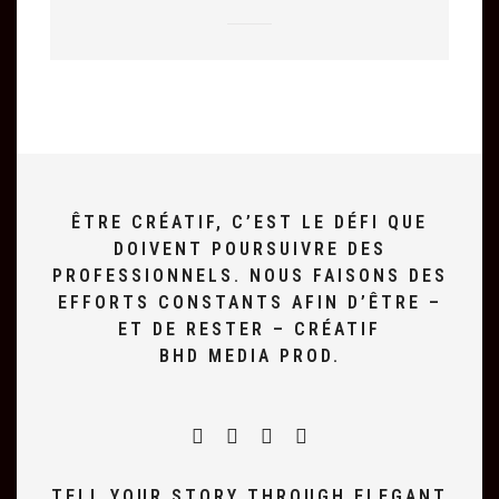
ÊTRE CRÉATIF, C’EST LE DÉFI QUE
DOIVENT POURSUIVRE DES
PROFESSIONNELS. NOUS FAISONS DES
EFFORTS CONSTANTS AFIN D’ÊTRE –
ET DE RESTER – CRÉATIF
BHD MEDIA PROD.
TELL YOUR STORY THROUGH ELEGANT