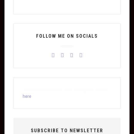
FOLLOW ME ON SOCIALS
Please authorize with your Instagram account
here
SUBSCRIBE TO NEWSLETTER