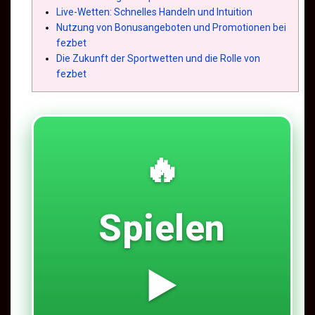
Live-Wetten: Schnelles Handeln und Intuition
Nutzung von Bonusangeboten und Promotionen bei
fezbet
Die Zukunft der Sportwetten und die Rolle von
fezbet
🔥
Spielen
▶️