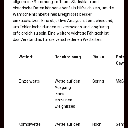
allgemeine Stimmung im Team. Statistiken und
historische Daten können ebenfalls hilfreich sein, um die
Wahrscheinlichkeit eines Ereignisses besser
einzuschätzen. Eine objektive Analyse ist entscheidend,
um Fehlentscheidungen zu vermeiden und langfristig
erfolgreich zu sein. Eine weitere wichtige Fähigkeit ist
das Verständnis für die verschiedenen Wettarten.
Wettart
Beschreibung
Risiko
Potenz
Gewin
Einzelwette
Wette auf den
Gering
Mäßig
Ausgang
eines
einzelnen
Ereignisses
Kombiwette
Wette auf den
Hoch
Sehr h