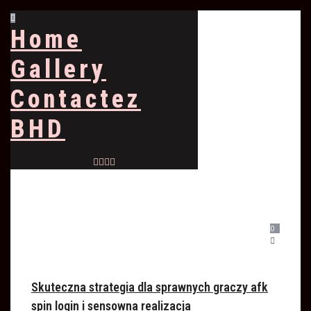
Home
Gallery
Contactez
BHD
0
Skuteczna strategia dla sprawnych graczy afk
spin login i sensowna realizacja