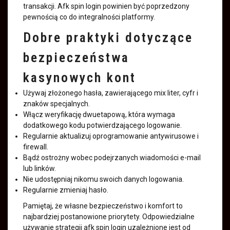
transakcji. Afk spin login powinien być poprzedzony
pewnością co do integralności platformy.
Dobre praktyki dotyczące
bezpieczeństwa
kasynowych kont
Używaj złożonego hasła, zawierającego mix liter, cyfr i
znaków specjalnych.
Włącz weryfikację dwuetapową, która wymaga
dodatkowego kodu potwierdzającego logowanie.
Regularnie aktualizuj oprogramowanie antywirusowe i
firewall.
Bądź ostrożny wobec podejrzanych wiadomości e-mail
lub linków.
Nie udostępniaj nikomu swoich danych logowania.
Regularnie zmieniaj hasło.
Pamiętaj, że własne bezpieczeństwo i komfort to
najbardziej postanowione priorytety. Odpowiedzialne
używanie strategii afk spin login uzależnione jest od