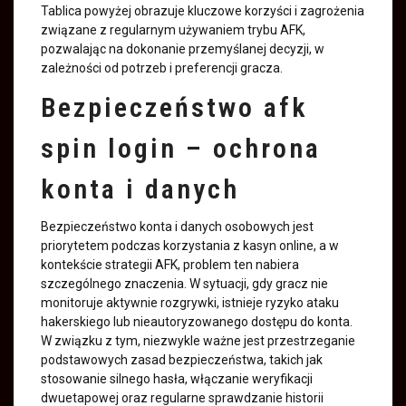
Tablica powyżej obrazuje kluczowe korzyści i zagrożenia
związane z regularnym używaniem trybu AFK,
pozwalając na dokonanie przemyślanej decyzji, w
zależności od potrzeb i preferencji gracza.
Bezpieczeństwo afk
spin login – ochrona
konta i danych
Bezpieczeństwo konta i danych osobowych jest
priorytetem podczas korzystania z kasyn online, a w
kontekście strategii AFK, problem ten nabiera
szczególnego znaczenia. W sytuacji, gdy gracz nie
monitoruje aktywnie rozgrywki, istnieje ryzyko ataku
hakerskiego lub nieautoryzowanego dostępu do konta.
W związku z tym, niezwykle ważne jest przestrzeganie
podstawowych zasad bezpieczeństwa, takich jak
stosowanie silnego hasła, włączanie weryfikacji
dwuetapowej oraz regularne sprawdzanie historii