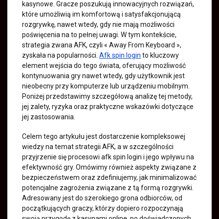
kasynowe. Gracze poszukują innowacyjnych rozwiązań,
które umożliwią im komfortową i satysfakcjonującą
rozgrywkę, nawet wtedy, gdy nie mają możliwości
poświęcenia na to pełnej uwagi. W tym kontekście,
strategia zwana AFK, czyli « Away From Keyboard »,
zyskała na popularności.
Afk spin login
to kluczowy
element wejścia do tego świata, oferujący możliwość
kontynuowania gry nawet wtedy, gdy użytkownik jest
nieobecny przy komputerze lub urządzeniu mobilnym.
Poniżej przedstawimy szczegółową analizę tej metody,
jej zalety, ryzyka oraz praktyczne wskazówki dotyczące
jej zastosowania.
Celem tego artykułu jest dostarczenie kompleksowej
wiedzy na temat strategii AFK, a w szczególności
przyjrzenie się procesowi afk spin login i jego wpływu na
efektywność gry. Omówimy również aspekty związane z
bezpieczeństwem oraz zdefiniujemy, jak minimalizować
potencjalne zagrożenia związane z tą formą rozgrywki.
Adresowany jest do szerokiego grona odbiorców, od
początkujących graczy, którzy dopiero rozpoczynają
swoją przygodę z kasynami online, po doświadczonych