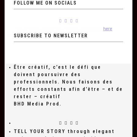
FOLLOW ME ON SOCIALS
Please authorize with your Instagram account
here
SUBSCRIBE TO NEWSLETTER
Être créatif, c’est le défi que
doivent poursuivre des
professionnels. Nous faisons des
efforts constants afin d’être – et de
rester – créatif
BHD Media Prod.
TELL YOUR STORY through elegant