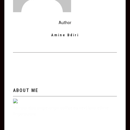
Author
Amine Bdiri
ABOUT ME
Tempor duis single-origin coffee ea next level ethnic
fingerstache.