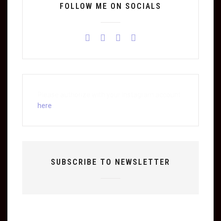
FOLLOW ME ON SOCIALS
Please authorize with your Instagram account
here
SUBSCRIBE TO NEWSLETTER