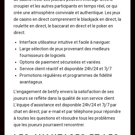
croupier et les autres participants en temps réel, ce qui
crée une atmosphère conviviale et authentique. Les jeux
de casino en direct comprennent le blackjack en direct, la
roulette en direct, le baccarat en direct et le poker en
direct.
Interface utilisateur intuitive et facile à naviguer.
Large sélection de jeux provenant des meilleurs
fournisseurs de logiciels.
Options de paiement sécurisées et variées.
Service client réactif et disponible 24h/24 et 7j/7.
Promotions régulières et programmes de fidélité
avantageux.
L’engagement de betify envers la satisfaction de ses
joueurs se reflète dans la qualité de son service client.
L’équipe d’assistance est disponible 24h/24 et 7j/7 par
chat en direct, par e-mail et par téléphone pour répondre
à toutes les questions et résoudre tous les problèmes
que les joueurs pourraient rencontrer.