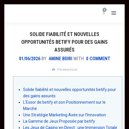
0
SOLIDE FIABILITÉ ET NOUVELLES
OPPORTUNITÉS BETIFY POUR DES GAINS
ASSURÉS
01/06/2026
BY
AMINE BDIRI
WITH
0 COMMENT
In
Uncategorized
Solide fiabilité et nouvelles opportunités betify pour
des gains assurés
L’Essor de betify et son Positionnement sur le
Marché
Une Stratégie Marketing Axée sur l’Innovation
La Gamme de Jeux Proposée par betify
Les Jeux de Casino en Direct : une Immersion Totale