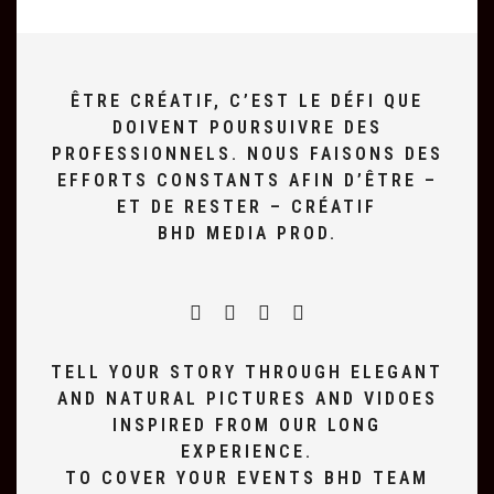
ÊTRE CRÉATIF, C’EST LE DÉFI QUE
DOIVENT POURSUIVRE DES
PROFESSIONNELS. NOUS FAISONS DES
EFFORTS CONSTANTS AFIN D’ÊTRE –
ET DE RESTER – CRÉATIF
BHD MEDIA PROD.
TELL YOUR STORY THROUGH ELEGANT
AND NATURAL PICTURES AND VIDOES
INSPIRED FROM OUR LONG
EXPERIENCE.
TO COVER YOUR EVENTS BHD TEAM