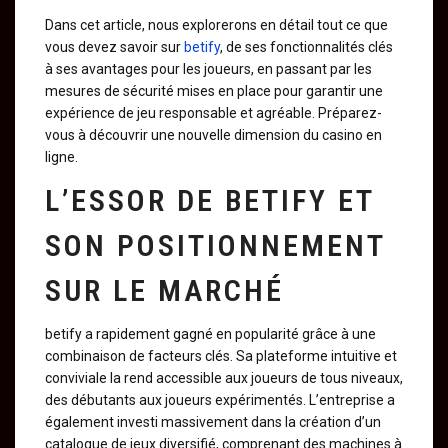
Dans cet article, nous explorerons en détail tout ce que
vous devez savoir sur
betify
, de ses fonctionnalités clés
à ses avantages pour les joueurs, en passant par les
mesures de sécurité mises en place pour garantir une
expérience de jeu responsable et agréable. Préparez-
vous à découvrir une nouvelle dimension du casino en
ligne.
L’ESSOR DE BETIFY ET
SON POSITIONNEMENT
SUR LE MARCHÉ
betify a rapidement gagné en popularité grâce à une
combinaison de facteurs clés. Sa plateforme intuitive et
conviviale la rend accessible aux joueurs de tous niveaux,
des débutants aux joueurs expérimentés. L’entreprise a
également investi massivement dans la création d’un
catalogue de jeux diversifié, comprenant des machines à