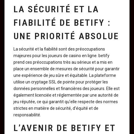
LA SÉCURITÉ ET LA
FIABILITÉ DE BETIFY :
UNE PRIORITÉ ABSOLUE
La sécurité et la fiabilité sont des préoccupations
majeures pour les joueurs de casino en ligne. betify
prend ces préoccupations très au sérieux et a mis en
place un ensemble de mesures de sécurité pour garantir
une expérience de jeu sûre et équitable. La plateforme
utilise un cryptage SSL de pointe pour protéger les
données personnelles et financières des joueurs. Elle est
également licenciée et réglementée par une autorité de
jeu réputée, ce qui garantit qu’elle respecte des normes
strictes en matière de sécurité, d’équité et de
responsabilité.
L’AVENIR DE BETIFY ET