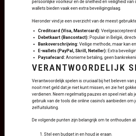
persoonlijke voorkeur en de snelheid en veiligheid van 
wallets bieden vaak een extra beveiligingslaag.
Hieronder vind je een overzicht van de meest gebrui
Creditcard (Visa, Mastercard):
Veelgeaccepteerd,
Debetkaart (Bancontact):
Populair in België, direc
Bankoverschrijving:
Veilige methode, maar kan enk
E-wallets (PayPal, Skrill, Neteller):
Extra beveiligi
Paysafecard:
Anonieme betaling, geen bankrekenin
VERANTWOORDELIJK S
Verantwoordelijk spelen is cruciaal bij het beleven van 
nooit met geld dat je niet kunt missen, en zie het gok
verdienen. Neem regelmatig pauzes en speel niet als j
gebruik van de tools die online casino’s aanbieden om 
zelfuitsluiting.
De volgende punten zijn belangrijk om te onthouden als
Stel een budget in en houd je eraan.