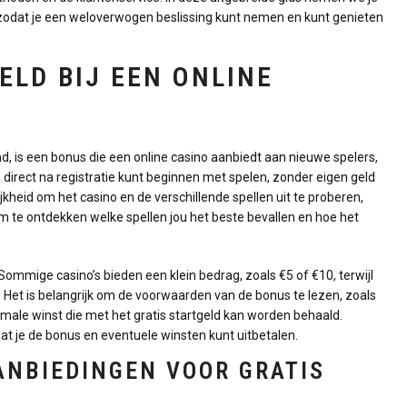
ë, zodat je een weloverwogen beslissing kunt nemen en kunt genieten
ELD BIJ EEN ONLINE
d, is een bonus die een online casino aanbiedt aan nieuwe spelers,
je direct na registratie kunt beginnen met spelen, zonder eigen geld
ijkheid om het casino en de verschillende spellen uit te proberen,
om te ontdekken welke spellen jou het beste bevallen en hoe het
 Sommige casino’s bieden een klein bedrag, zoals €5 of €10, terwijl
Het is belangrijk om de voorwaarden van de bonus te lezen, zoals
male winst die met het gratis startgeld kan worden behaald.
at je de bonus en eventuele winsten kunt uitbetalen.
ANBIEDINGEN VOOR GRATIS