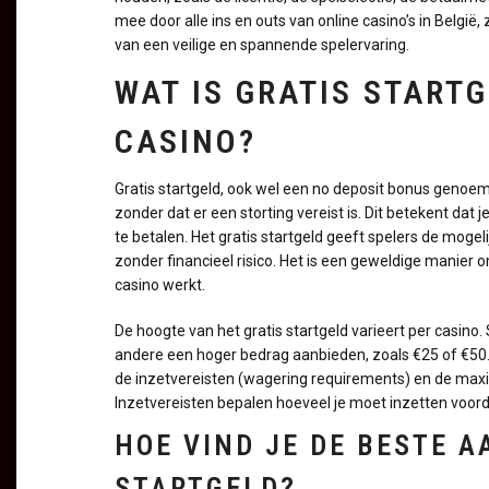
mee door alle ins en outs van online casino’s in Belgi
van een veilige en spannende spelervaring.
WAT IS GRATIS STARTG
CASINO?
Gratis startgeld, ook wel een no deposit bonus genoem
zonder dat er een storting vereist is. Dit betekent dat 
te betalen. Het gratis startgeld geeft spelers de mogel
zonder financieel risico. Het is een geweldige manier 
casino werkt.
De hoogte van het gratis startgeld varieert per casino.
andere een hoger bedrag aanbieden, zoals €25 of €50. 
de inzetvereisten (wagering requirements) en de maxi
Inzetvereisten bepalen hoeveel je moet inzetten voord
HOE VIND JE DE BESTE A
STARTGELD?