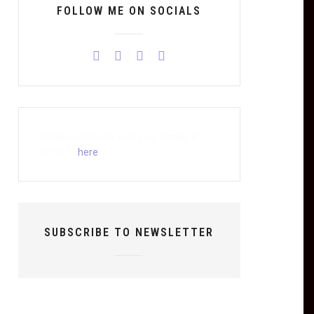
FOLLOW ME ON SOCIALS
Please authorize with your Instagram
account
here
SUBSCRIBE TO NEWSLETTER