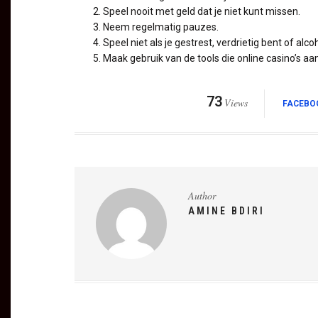
Speel nooit met geld dat je niet kunt missen.
Neem regelmatig pauzes.
Speel niet als je gestrest, verdrietig bent of al
Maak gebruik van de tools die online casino’s a
73
Views
FACEBO
Author
AMINE BDIRI