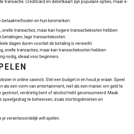
de transactie. Creditcard en debetkaart zijn populaire opties, maar e-
kte betaalmethoden en hun kenmerken:
 snelle transacties, maar kan hogere transactiekosten hebben.
te betalingen, lage transactiekosten.
ele dagen duren voordat de betaling is verwerkt.
ng, snelle transacties, maar kan transactiekosten hebben.
g nodig, ideaal voor beginners.
PELEN
plezier in online casino’s. Stel een budget in en houd je eraan. Speel
ken als een vorm van entertainment, niet als een manier om geld te
e gestrest, verdrietig bent of alcohol hebt geconsumeerd. Maak
je speelgedrag te beheersen, zoals stortingslimieten en
 je verantwoordelijk wilt spelen: