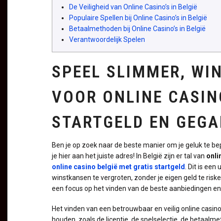
De Veiligheid van Online Casino’s in België
Populaire Spellen bij Online Casino’s in België
Betaalmethoden bij Online Casino’s in België
Verantwoordelijk Spelen
SPEEL SLIMMER, WI
VOOR ONLINE CASIN
STARTGELD EN GEGA
Ben je op zoek naar de beste manier om je geluk te bep
je hier aan het juiste adres! In België zijn er tal van
onli
online casino belgië met gratis startgeld
. Dit is ee
winstkansen te vergroten, zonder je eigen geld te riske
een focus op het vinden van de beste aanbiedingen en 
Het vinden van een betrouwbaar en veilig online casino 
houden, zoals de licentie, de spelselectie, de betaalm