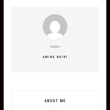
Author
AMINE BDIRI
ABOUT ME