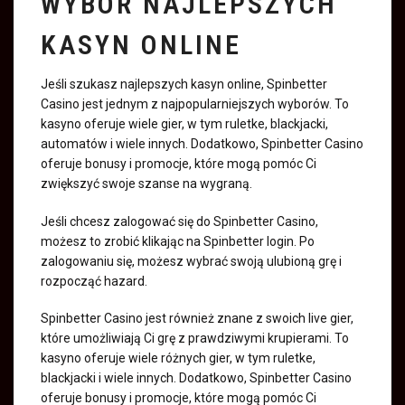
WYBÓR NAJLEPSZYCH
KASYN ONLINE
Jeśli szukasz najlepszych kasyn online, Spinbetter
Casino jest jednym z najpopularniejszych wyborów. To
kasyno oferuje wiele gier, w tym ruletke, blackjacki,
automatów i wiele innych. Dodatkowo, Spinbetter Casino
oferuje bonusy i promocje, które mogą pomóc Ci
zwiększyć swoje szanse na wygraną.
Jeśli chcesz zalogować się do Spinbetter Casino,
możesz to zrobić klikając na Spinbetter login. Po
zalogowaniu się, możesz wybrać swoją ulubioną grę i
rozpocząć hazard.
Spinbetter Casino jest również znane z swoich live gier,
które umożliwiają Ci grę z prawdziwymi krupierami. To
kasyno oferuje wiele różnych gier, w tym ruletke,
blackjacki i wiele innych. Dodatkowo, Spinbetter Casino
oferuje bonusy i promocje, które mogą pomóc Ci