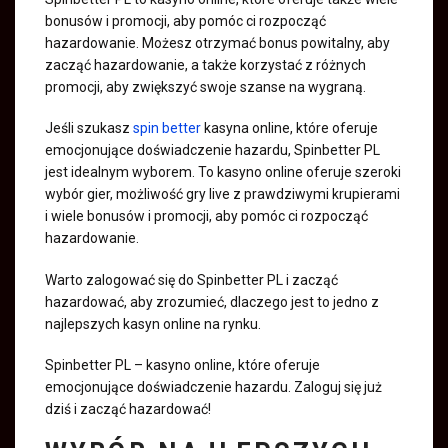
bonusów i promocji, aby pomóc ci rozpocząć
hazardowanie. Możesz otrzymać bonus powitalny, aby
zacząć hazardowanie, a także korzystać z różnych
promocji, aby zwiększyć swoje szanse na wygraną.
Jeśli szukasz
spin better
kasyna online, które oferuje
emocjonujące doświadczenie hazardu, Spinbetter PL
jest idealnym wyborem. To kasyno online oferuje szeroki
wybór gier, możliwość gry live z prawdziwymi krupierami
i wiele bonusów i promocji, aby pomóc ci rozpocząć
hazardowanie.
Warto zalogować się do Spinbetter PL i zacząć
hazardować, aby zrozumieć, dlaczego jest to jedno z
najlepszych kasyn online na rynku.
Spinbetter PL – kasyno online, które oferuje
emocjonujące doświadczenie hazardu. Zaloguj się już
dziś i zacząć hazardować!