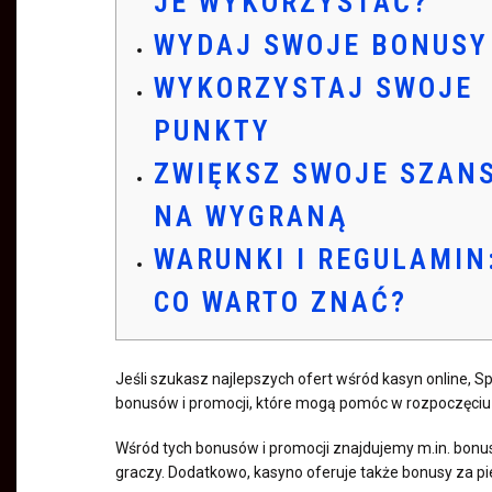
JE WYKORZYSTAĆ?
WYDAJ SWOJE BONUSY
WYKORZYSTAJ SWOJE
PUNKTY
ZWIĘKSZ SWOJE SZAN
NA WYGRANĄ
WARUNKI I REGULAMIN
CO WARTO ZNAĆ?
Jeśli szukasz najlepszych ofert wśród kasyn online, S
bonusów i promocji, które mogą pomóc w rozpoczęciu
Wśród tych bonusów i promocji znajdujemy m.in. bonus
graczy. Dodatkowo, kasyno oferuje także bonusy za p