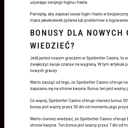
używając swojego loginu i hasła.
Pamiętaj, aby zapisać swoje login i hasło w bezpieczn
masz jakiekolwiek pytania lub problemów z logowaniem
BONUSY DLA NOWYCH 
WIEDZIEĆ?
Jeśli jesteś nowym graczem w Spinbetter Casino, to 
zwiększyć swoje szanse na wygraną. W tym artykule 
nowych graczy.
Warto zacząć od tego, że Spinbetter Casino oferuje 
zapisaniu się na stronie kasyna. Bonus ten jest ważny
Co więcej, Spinbetter Casino oferuje również bonus 5
bonus jest ważny przez 30 dni od momentu jego przyz
Warto również wiedzieć, że Spinbetter Casino oferuje 
stronie kasyna. Ten bonus jest ważny przez 7 dni od 