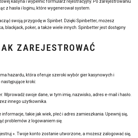
etowej kasyna i wypełnić formularz rejestracyjny. Po zarejestrowaniu
ąc z hasła i loginu, które wygenerował system.
zacząć swoją przygodę w Spinbet. Dzięki Spinbetter, możesz
a, blackjack, poker, a także wiele innych. Spinbetter jest dostępny
 JAK ZAREJESTROWAĆ
rma hazardu, która oferuje szeroki wybór gier kasynowych i
następujące kroki:
tter. Wprowadź swoje dane, w tym imię, nazwisko, adres e-mail i hasło.
 przez innego użytkownika.
informacje, takie jak wiek, płeć i adres zamieszkania. Upewnij się,
nąć problemów z logowaniem się.
rejestruj ». Twoje konto zostanie utworzone, a możesz zalogować się,