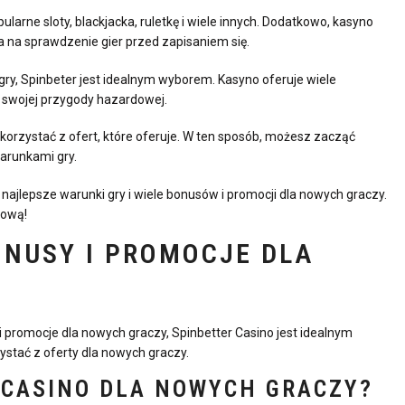
pularne sloty, blackjacka, ruletkę i wiele innych. Dodatkowo, kasyno
a na sprawdzenie gier przed zapisaniem się.
 gry, Spinbeter jest idealnym wyborem. Kasyno oferuje wiele
 swojej przygody hazardowej.
korzystać z ofert, które oferuje. W ten sposób, możesz zacząć
arunkami gry.
 najlepsze warunki gry i wiele bonusów i promocji dla nowych graczy.
dową!
ONUSY I PROMOCJE DLA
 i promocje dla nowych graczy, Spinbetter Casino jest idealnym
ystać z oferty dla nowych graczy.
 CASINO DLA NOWYCH GRACZY?