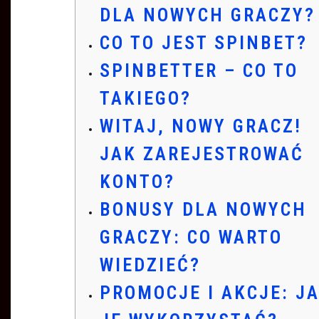
DLA NOWYCH GRACZY?
CO TO JEST SPINBET?
SPINBETTER – CO TO
TAKIEGO?
WITAJ, NOWY GRACZ!
JAK ZAREJESTROWAĆ
KONTO?
BONUSY DLA NOWYCH
GRACZY: CO WARTO
WIEDZIEĆ?
PROMOCJE I AKCJE: J