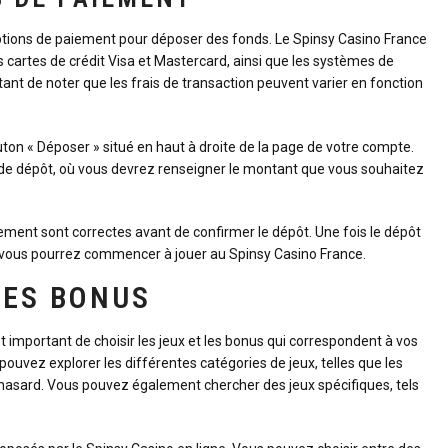
ptions de paiement pour déposer des fonds. Le Spinsy Casino France
cartes de crédit Visa et Mastercard, ainsi que les systèmes de
rtant de noter que les frais de transaction peuvent varier en fonction
ton « Déposer » situé en haut à droite de la page de votre compte.
 de dépôt, où vous devrez renseigner le montant que vous souhaitez
iement sont correctes avant de confirmer le dépôt. Une fois le dépôt
t vous pourrez commencer à jouer au Spinsy Casino France.
LES BONUS
st important de choisir les jeux et les bonus qui correspondent à vos
ouvez explorer les différentes catégories de jeux, telles que les
 de hasard. Vous pouvez également chercher des jeux spécifiques, tels