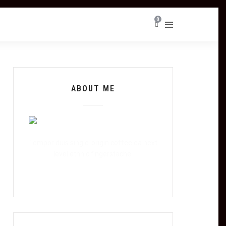
0
ABOUT ME
Tempor duis single-origin coffee ea next
level ethnic fingerstache.