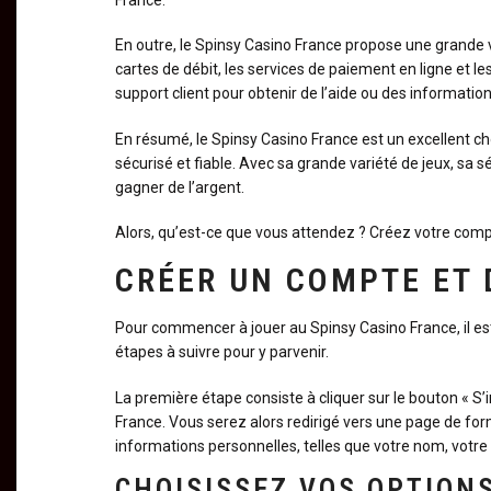
En outre, le Spinsy Casino France propose une grande v
cartes de débit, les services de paiement en ligne et l
support client pour obtenir de l’aide ou des informati
En résumé, le Spinsy Casino France est un excellent cho
sécurisé et fiable. Avec sa grande variété de jeux, sa séc
gagner de l’argent.
Alors, qu’est-ce que vous attendez ? Créez votre com
CRÉER UN COMPTE ET 
Pour commencer à jouer au Spinsy Casino France, il es
étapes à suivre pour y parvenir.
La première étape consiste à cliquer sur le bouton « S’i
France. Vous serez alors redirigé vers une page de fo
informations personnelles, telles que votre nom, votre
CHOISISSEZ VOS OPTION