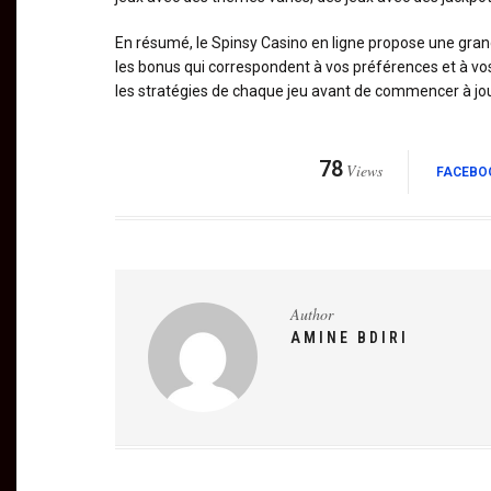
En résumé, le Spinsy Casino en ligne propose une grande
les bonus qui correspondent à vos préférences et à vos
les stratégies de chaque jeu avant de commencer à jou
78
Views
FACEBO
Author
AMINE BDIRI