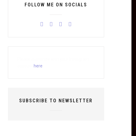
FOLLOW ME ON SOCIALS
Please authorize with your Instagram
account
here
SUBSCRIBE TO NEWSLETTER