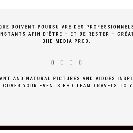
I QUE DOIVENT POURSUIVRE DES PROFESSIONNEL
NSTANTS AFIN D’ÊTRE – ET DE RESTER – CRÉA
BHD MEDIA PROD.
ANT AND NATURAL PICTURES AND VIDOES INSPI
 COVER YOUR EVENTS BHD TEAM TRAVELS TO 