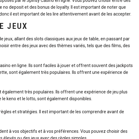
oposés par le Spinsy Casino en ligne. Vous pouvez choisir entre des
no deposit et des bonus de loyalty. Il est important de noter que
donc il est important de les lire attentivement avant de les accepter.
E JEUX
 jeux, allant des slots classiques aux jeux de table, en passant par
hoisir entre des jeux avec des thèmes variés, tels que des films, des
asino en ligne. Ils sont faciles à jouer et offrent souvent des jackpots
ulette, sont également très populaires. Ils offrent une expérience de
ont également très populaires. Ils offrent une expérience de jeu plus
e le keno et le lotto, sont également disponibles.
règles et stratégies. Il est important de les comprendre avant de
ondent à vos objectifs et à vos préférences. Vous pouvez choisir des
s élevés ou des jeux avec des règles simples.