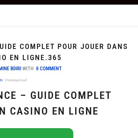
UIDE COMPLET POUR JOUER DANS
O EN LIGNE.365
MINE BDIRI
WITH
0 COMMENT
In
Uncategorized
NCE – GUIDE COMPLET
N CASINO EN LIGNE