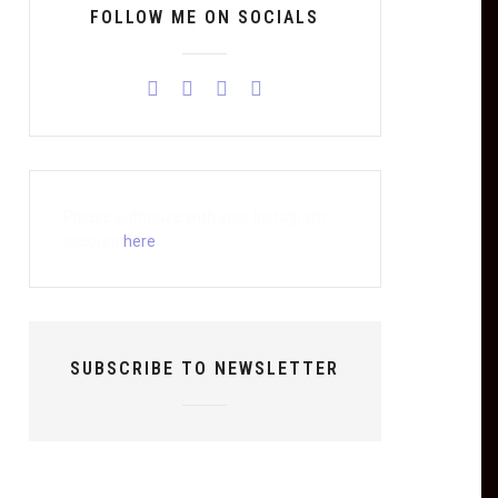
FOLLOW ME ON SOCIALS
Please authorize with your Instagram
account
here
SUBSCRIBE TO NEWSLETTER