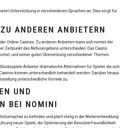
bietet Unterstützung in verschiedenen Sprachen an. Dies sorgt für
 ZU ANDEREN ANBIETERN
t der Online-Casinos. Zu anderen Anbietern kann sich nomini der
er Zeitpunkt des Aktivsergebens unterscheiden. Das Casino
htsichet, und seiner guten Übersetzung verschiedener Themen.
 Glücksspiele Anbieter dramatische Alternativen für Spieler die sich
Casinos können unterschiedlich behandelt werden. Darüber hinaus
nstellung unterschiedliche Vorteile zu.
EN UND
N BEI NOMINI
hstumspfad zu befinden und plant stetig in die Weiterentwicklung
führung neuer Spiele, die Optimierung der Benutzerfreundlichkeit