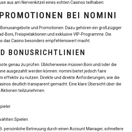
se aus am Nervenkitzel eines echten Casinos teilhaben.
PROMOTIONEN BEI NOMINI
iver Bonusangebote und Promotionen. Dazu gehören ein großzügiger
-Boni, Freispielaktionen und exklusive VIP-Programme. Die
was das Casino besonders empfehlenswert macht.
D BONUSRICHTLINIEN
bote genau zu prüfen. Üblicherweise müssen Boni und/oder die
e ausgezahlt werden können. nomini bietet jedoch faire
i effektiv zu nutzen. Direkte und direkte Anforderungen, wie die
sinos deutlich transparent gemacht. Eine klare Übersicht über die
an Aktionen teilzunehmen.
pieler
wählten Spielen
.B. persönliche Betreuung durch einen Account Manager, schnellere