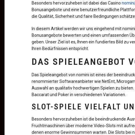
Besonders hervorzuheben ist dabei das Casino
nomini
Bonusangebote und eine benutzerfreundliche Plattform
die Qualität, Sicherheit und faire Bedingungen schätze
In diesem Artikel werden wir uns eingehend mit nomin
Bonusangebote bewerten und einen umfassenden Überbl
geben. Unser Ziel ist es, Ihnen ein fundiertes Bild zu 
Ihren Bedürfnissen entspricht.
DAS SPIELEANGEBOT V
Das Spieleangebot von nomini ist eines der beeindruck
renommierter Softwareanbieter wie NetEnt, Microgami
Auswahl an qualitativ hochwertigen Spielen zu bieten.
Baccarat und Poker in verschiedenen Variationen.
SLOT-SPIELE VIELFALT U
Besonders hervorzuheben ist die beeindruckende Auswa
Fruchtmaschinen über moderne Video-Slots mit aufreg
denen enorme Gewinnsummen warten. Die Slots bei nom