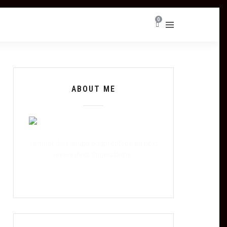
0
ABOUT ME
Tempor duis single-origin coffee ea next
level ethnic fingerstache.