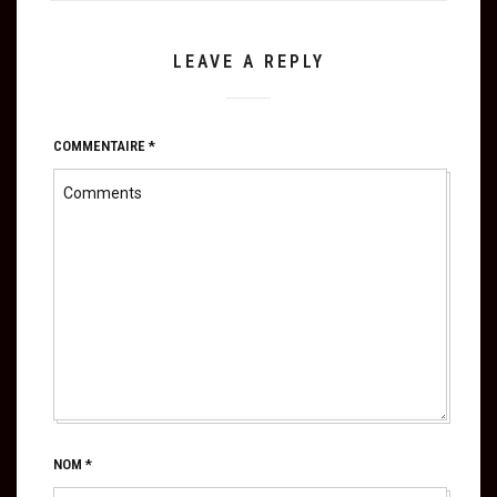
LEAVE A REPLY
COMMENTAIRE
*
NOM
*