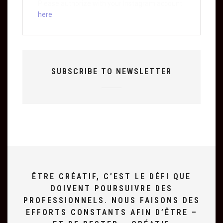
Please authorize with your Instagram account
here
SUBSCRIBE TO NEWSLETTER
ÊTRE CRÉATIF, C’EST LE DÉFI QUE
DOIVENT POURSUIVRE DES
PROFESSIONNELS. NOUS FAISONS DES
EFFORTS CONSTANTS AFIN D’ÊTRE –