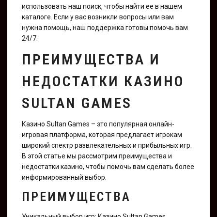
использовать наш поиск, чтобы найти ее в нашем
каталоге. Если у вас возникли вопросы или вам
нужна помощь, наш поддержка готовы помочь вам
24/7.
ПРЕИМУЩЕСТВА И
НЕДОСТАТКИ КАЗИНО
SULTAN GAMES
Казино Sultan Games – это популярная онлайн-
игровая платформа, которая предлагает игрокам
широкий спектр развлекательных и прибыльных игр.
В этой статье мы рассмотрим преимущества и
недостатки казино, чтобы помочь вам сделать более
информированный выбор.
ПРЕИМУЩЕСТВА
Уникальный выбор игр: Казино Sultan Games