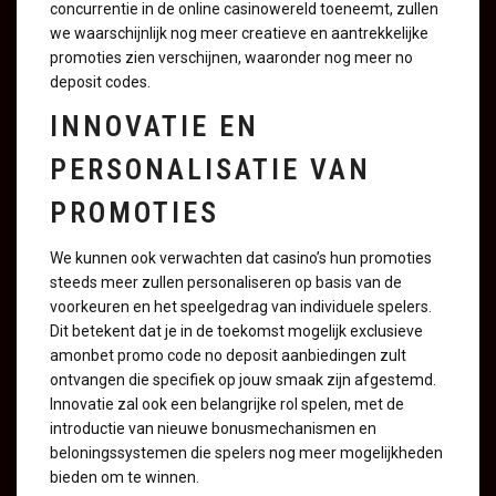
concurrentie in de online casinowereld toeneemt, zullen
we waarschijnlijk nog meer creatieve en aantrekkelijke
promoties zien verschijnen, waaronder nog meer no
deposit codes.
INNOVATIE EN
PERSONALISATIE VAN
PROMOTIES
We kunnen ook verwachten dat casino’s hun promoties
steeds meer zullen personaliseren op basis van de
voorkeuren en het speelgedrag van individuele spelers.
Dit betekent dat je in de toekomst mogelijk exclusieve
amonbet promo code no deposit aanbiedingen zult
ontvangen die specifiek op jouw smaak zijn afgestemd.
Innovatie zal ook een belangrijke rol spelen, met de
introductie van nieuwe bonusmechanismen en
beloningssystemen die spelers nog meer mogelijkheden
bieden om te winnen.