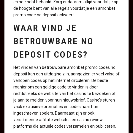
ermee hebt behaald. Zorg er daarom altijd voor dat je op
de hoogte bent van alle regels voordat je een amonbet
promo code no deposit activeert.
WAAR VIND JE
BETROUWBARE NO
DEPOSIT CODES?
Het vinden van betrouwbare amonbet promo codes no
deposit kan een uitdaging zijn, aangezien er veel valse of
verlopen codes op het internet circuleren. De beste
manier om een geldige code te vinden is door
rechtstreeks de website van het casino te bezoeken of
je aan te melden voor hun nieuwsbrief. Casino’s sturen
vaak exclusieve promoties en codes naar hun
ingeschreven spelers. Daarnaast zijn er ook
verschillende affiliate websites en casino review
platforms die actuele codes verzamelen en publiceren.