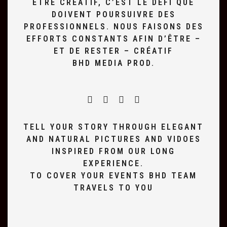
ÊTRE CRÉATIF, C’EST LE DÉFI QUE
DOIVENT POURSUIVRE DES
PROFESSIONNELS. NOUS FAISONS DES
EFFORTS CONSTANTS AFIN D’ÊTRE –
ET DE RESTER – CRÉATIF
BHD MEDIA PROD.
TELL YOUR STORY THROUGH ELEGANT
AND NATURAL PICTURES AND VIDOES
INSPIRED FROM OUR LONG
EXPERIENCE.
TO COVER YOUR EVENTS BHD TEAM
TRAVELS TO YOU