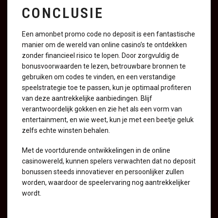
CONCLUSIE
Een amonbet promo code no deposit is een fantastische
manier om de wereld van online casino’s te ontdekken
zonder financieel risico te lopen. Door zorgvuldig de
bonusvoorwaarden te lezen, betrouwbare bronnen te
gebruiken om codes te vinden, en een verstandige
speelstrategie toe te passen, kun je optimaal profiteren
van deze aantrekkelijke aanbiedingen. Blijf
verantwoordelijk gokken en zie het als een vorm van
entertainment, en wie weet, kun je met een beetje geluk
zelfs echte winsten behalen.
Met de voortdurende ontwikkelingen in de online
casinowereld, kunnen spelers verwachten dat no deposit
bonussen steeds innovatiever en persoonlijker zullen
worden, waardoor de speelervaring nog aantrekkelijker
wordt.