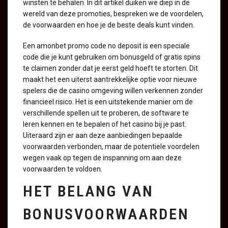
winsten te behalen. In dit artikel duiken we diep in de
wereld van deze promoties, bespreken we de voordelen,
de voorwaarden en hoe je de beste deals kunt vinden.
Een amonbet promo code no deposit is een speciale
code die je kunt gebruiken om bonusgeld of gratis spins
te claimen zonder dat je eerst geld hoeft te storten. Dit
maakt het een uiterst aantrekkelijke optie voor nieuwe
spelers die de casino omgeving willen verkennen zonder
financieel risico. Het is een uitstekende manier om de
verschillende spellen uit te proberen, de software te
leren kennen en te bepalen of het casino bij je past.
Uiteraard zijn er aan deze aanbiedingen bepaalde
voorwaarden verbonden, maar de potentiele voordelen
wegen vaak op tegen de inspanning om aan deze
voorwaarden te voldoen.
HET BELANG VAN
BONUSVOORWAARDEN