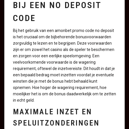
BIJ EEN NO DEPOSIT
CODE
Bij het gebruik van een amonbet promo code no deposit
is het cruciaal om de bijbehorende bonusvoorwaarden
zorgvuldig te lezen en te begrijpen. Deze voorwaarden
zijn er om zowel het casino als de speler te beschermen
en zorgen voor een eerlijke speelomgeving. Een
veelvoorkomende voorwaarde is de wagering
requirement, oftewel de inzetvereiste. Dit houdt in dat je
een bepaald bedrag moet inzetten voordat je eventuele
winsten die je met de bonus hebt behaald kunt
opnemen. Hoe hoger de wagering requirement, hoe
moeilijker het is om de bonus daadwerkelijk om te zetten
in echt geld.
MAXIMALE INZET EN
SPELUITZONDERINGEN