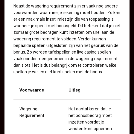
Naast de wagering requirement zijn er vaak nog andere
voorwaarden waarmee je rekening moet houden. Zo kan
er een maximale inzetlimiet zijn die van toepassing is
wanneer je speelt met bonusgeld. Dit betekent dat je niet
zomaar grote bedragen kunt inzetten om snel aan de
wagering requirement te voldoen. Verder kunnen
bepaalde spellen uitgesloten zijn van het gebruik van de
bonus. Zo worden tafelspellen en live casino spellen
vaak minder meegenomen in de wagering requirement
dan slots. Het is dus belangrijk om te controleren welke
spellen je wel en niet kunt spelen met de bonus.
Voorwaarde
Uitleg
Wagering
Het aantal keren dat je
Requirement
het bonusbedrag moet
inzetten voordat je
winsten kunt opnemen.