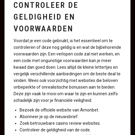
CONTROLEER DE
GELDIGHEID EN
VOORWAARDEN
Voordat je een code gebruikt, is het essentieel om te
controleren of deze nog geldig is en wat de bijbehorende
voorwaarden zijn. Een verlopen code zal niet werken, en
een code met ongunstige voorwaarden kan je meer
kwaad dan goed doen. Lees altijd de kleine lettertjes en
vergelijk verschillende aanbiedingen om de beste deal te
vinden. Wees ook voorzichtig met websites die beloven
onbeperkte of onrealistische bonussen aan te bieden.
Deze zijn vaak te mooi om waar te zijn en kunnen zelfs
schadelijk zijn voor je financiële veiligheid.
Bezoek de officiële website van Amonbet.
Abonneer je op de nieuwsbrief.
Zoek betrouwbare casino review websites.
Controleer de geldigheid van de code.