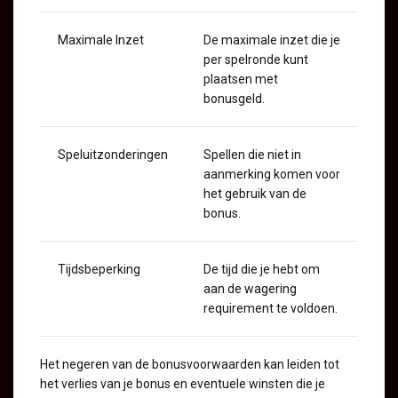
Maximale Inzet
De maximale inzet die je
per spelronde kunt
plaatsen met
bonusgeld.
Speluitzonderingen
Spellen die niet in
aanmerking komen voor
het gebruik van de
bonus.
Tijdsbeperking
De tijd die je hebt om
aan de wagering
requirement te voldoen.
Het negeren van de bonusvoorwaarden kan leiden tot
het verlies van je bonus en eventuele winsten die je