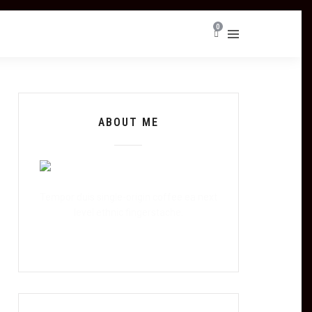
0
ABOUT ME
Tempor duis single-origin coffee ea next
level ethnic fingerstache.