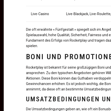
Live-Casino
Live-Blackjack, Live-Roulette
Die oft erwähnte « Fünfgestalt » spiegelt sich im Ange
Spielauswahl, hohe Qualität, Sicherheit, Fairness und 
Fundament des Erfolgs von Rocketplay und tragen dazu 
spielen.
BONI UND PROMOTION
Rocketplay ist bekannt für seine großzügigen Boni un
ansprechen. Zu den typischen Angeboten gehören Wil
Aktionen. Diese Boni können das Guthaben verdoppeln 
Gewinnchancen erhöhen. Es ist jedoch wichtig, die Bo
annimmt, da diese oft an bestimmte Umsatzbedingun
UMSATZBEDINGUNGEN UN
Die Umsatzbedingungen geben an, wie oft ein Bonus