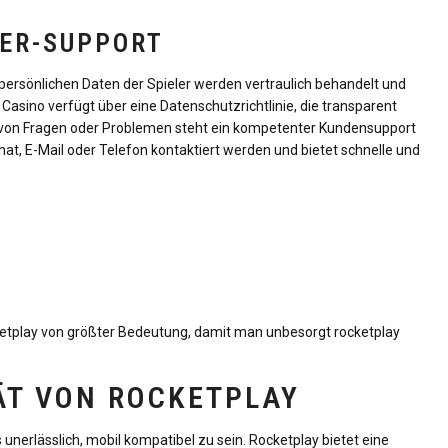
LER-SUPPORT
 persönlichen Daten der Spieler werden vertraulich behandelt und
sino verfügt über eine Datenschutzrichtlinie, die transparent
e von Fragen oder Problemen steht ein kompetenter Kundensupport
hat, E-Mail oder Telefon kontaktiert werden und bietet schnelle und
cketplay von größter Bedeutung, damit man unbesorgt rocketplay
ÄT VON ROCKETPLAY
s unerlässlich, mobil kompatibel zu sein. Rocketplay bietet eine