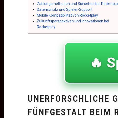
Zahlungsmethoden und Sicherheit bei Rocketpla
Datenschutz und Spieler-Support
Mobile Kompatibilität von Rocketplay
Zukunftsperspektiven und Innovationen bei
Rocketplay
🔥 S
UNERFORSCHLICHE 
FÜNFGESTALT BEIM 