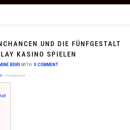
NCHANCEN UND DIE FÜNFGESTALT
LAY KASINO SPIELEN
MINE BDIRI
WITH
0 COMMENT
In
Uncategorized
talt