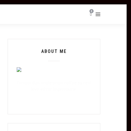
0
ABOUT ME
Tempor duis single-origin coffee ea next
level ethnic fingerstache.