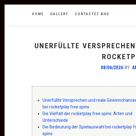
HOME
GALLERY
CONTACTEZ BHD
UNERFÜLLTE VERSPRECHEN
ROCKETP
08/06/2026
BY
A
Unerfüllte Versprechen und reale Gewinnchance
bei rocketplay free spins
Die Vielfalt der rocketplay free spins: Arten und
Unterschiede
Die Bedeutung der Spielauswahl bei rocketplay f
spins