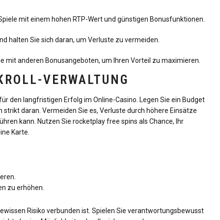
r Spiele mit einem hohen RTP-Wert und günstigen Bonusfunktionen.
nd halten Sie sich daran, um Verluste zu vermeiden.
le mit anderen Bonusangeboten, um Ihren Vorteil zu maximieren.
NKROLL-VERWALTUNG
für den langfristigen Erfolg im Online-Casino. Legen Sie ein Budget
ich strikt daran. Vermeiden Sie es, Verluste durch höhere Einsätze
ühren kann. Nutzen Sie rocketplay free spins als Chance, Ihr
ine Karte.
ieren.
ben zu erhöhen.
ewissen Risiko verbunden ist. Spielen Sie verantwortungsbewusst